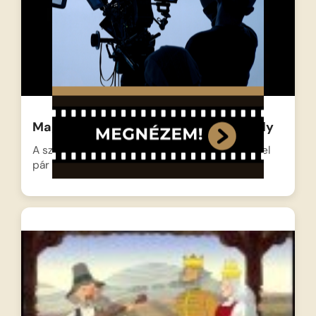
Magyar népmesék: Az égig érő paszuly
A szegény legény egyetlen tehenüket cseréli el
pár szem varázslatos…