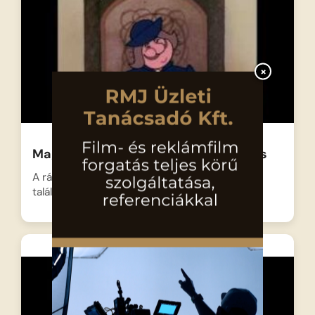
×
Magyar népmesék: A rátóti csikótojás
A rátóti bíró a vásárban egy hatalmas úritököt
talál, amit…