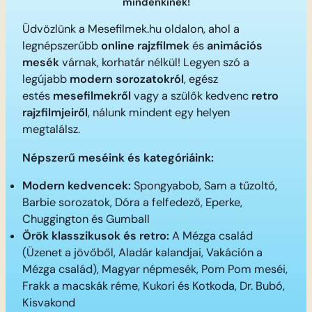
mindenkinek!
Üdvözlünk a Mesefilmek.hu oldalon, ahol a
legnépszerűbb
online rajzfilmek
és
animációs
mesék
várnak, korhatár nélkül! Legyen szó a
legújabb
modern sorozatokról
, egész
estés
mesefilmekről
vagy a szülők kedvenc
retro
rajzfilmjeiről
, nálunk mindent egy helyen
megtalálsz.
Népszerű meséink és kategóriáink:
Modern kedvencek:
Spongyabob, Sam a tűzoltó,
Barbie sorozatok, Dóra a felfedező, Eperke,
Chuggington és Gumball
Örök klasszikusok és retro:
A Mézga család
(Üzenet a jövőből, Aladár kalandjai, Vakáción a
Mézga család), Magyar népmesék, Pom Pom meséi,
Frakk a macskák réme, Kukori és Kotkoda, Dr. Bubó,
Kisvakond