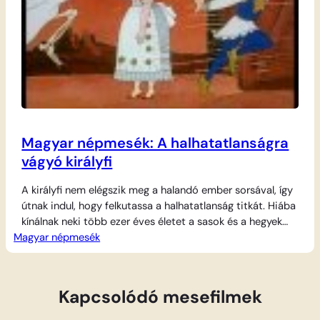
Magyar népmesék: A halhatatlanságra
vágyó királyfi
A királyfi nem elégszik meg a halandó ember sorsával, így
útnak indul, hogy felkutassa a halhatatlanság titkát. Hiába
kínálnak neki több ezer éves életet a sasok és a hegyek
Magyar népmesék
hatalmas urai, ő mindet visszautasítja, míg végül eljut a
Halhatatlanság Királynőjének birodalmába. Ám a szíve
idővel visszahúzza rég nem látott családjához, nem
sejtve, hogy odahaza már…
Kapcsolódó mesefilmek