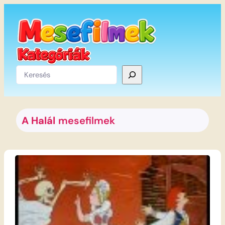
Ugrás
a
tartalomhoz
Keresés
A Halál
mesefilmek