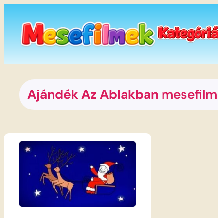
Ugrás
a
tartalomhoz
Ajándék Az Ablakban
mesefilm