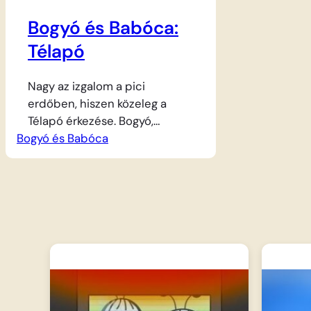
Bogyó és Babóca:
Télapó
Nagy az izgalom a pici
erdőben, hiszen közeleg a
Télapó érkezése. Bogyó,
Bogyó és Babóca
Babóca és a többi kisbarát
szorgalmasan fényesítik a
csizmáikat, hogy tisztán
tehessék ki azokat az ablakba.
Miután leszáll az éj és
mindenki elalszik, a Télapó
csendben megérkezik a
szánján a hóesésben, és
minden cipőcskébe ajándékot
rejt. Reggel hatalmas a