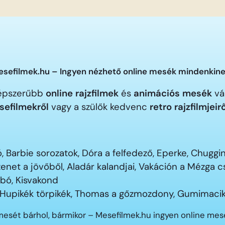
sefilmek.hu – Ingyen nézhető online mesék mindenkine
gnépszerűbb
online rajzfilmek
és
animációs mesék
vár
sefilmekről
vagy a szülők kedvenc
retro rajzfilmjeir
 Barbie sorozatok, Dóra a felfedező, Eperke, Chugg
enet a jövőből, Aladár kalandjai, Vakáción a Mézga
ubó, Kisvakond
 Hupikék törpikék, Thomas a gőzmozdony, Gumimacik
mesét bárhol, bármikor – Mesefilmek.hu ingyen online me