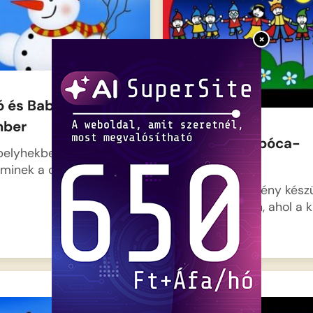
×
ó és Babóca:
ber
Bogyó és Babóca-
elyhekben hullani kezd
Bábszínház
aminek a csigafiú és…
Izgalmas esemény készü
az erdő mélyén, ahol a k
bogárkák…