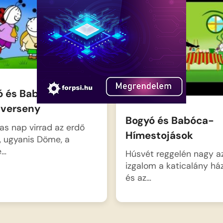
 és Babóca: Erdei
averseny
Bogyó és Babóca-
as nap virrad az erdő
Hímestojások
a, ugyanis Döme, a
e…
Húsvét reggelén nagy a
izgalom a katicalány h
és az…