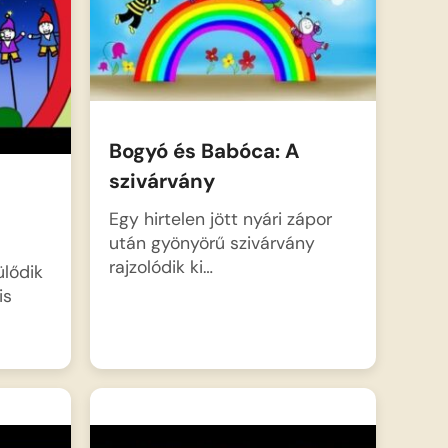
Bogyó és Babóca: A
szivárvány
Egy hirtelen jött nyári zápor
után gyönyörű szivárvány
rajzolódik ki…
lődik
is