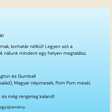
k!
nak, korhatár nélkül! Legyen szó a
ől
, nálunk mindent egy helyen megtalálsz.
ington és Gumball
 család), Magyar népmesék, Pom Pom meséi,
 és még rengeteg kaland!
segyűjtemény.