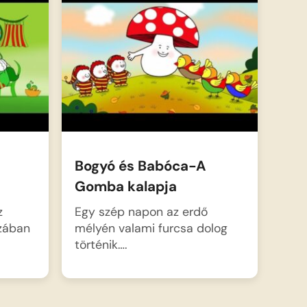
Bogyó és Babóca-A
Gomba kalapja
z
Egy szép napon az erdő
ázában
mélyén valami furcsa dolog
történik….