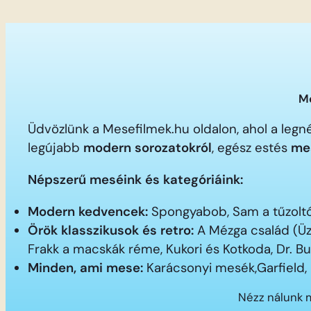
Me
Üdvözlünk a Mesefilmek.hu oldalon, ahol a le
legújabb
modern sorozatokról
, egész estés
me
Népszerű meséink és kategóriáink:
Modern kedvencek:
Spongyabob, Sam a tűzoltó,
Örök klasszikusok és retro:
A Mézga család (Üz
Frakk a macskák réme, Kukori és Kotkoda, Dr. B
Minden, ami mese:
Karácsonyi mesék,Garfield,
Nézz nálunk 