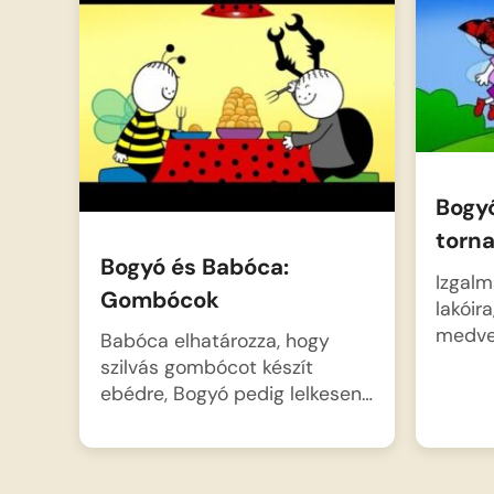
Bogyó
torn
Bogyó és Babóca:
Izgalm
Gombócok
lakóir
medv
Babóca elhatározza, hogy
szilvás gombócot készít
ebédre, Bogyó pedig lelkesen…