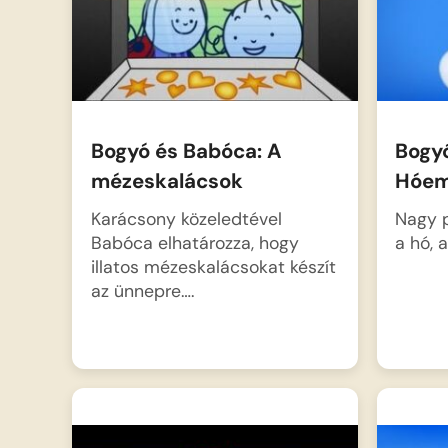
boldogság, amikor a bogárkák…
Bogyó és Babóca: A
Bogy
mézeskalácsok
Hóem
Karácsony közeledtével
Nagy p
Babóca elhatározza, hogy
a hó, 
illatos mézeskalácsokat készít
az ünnepre….