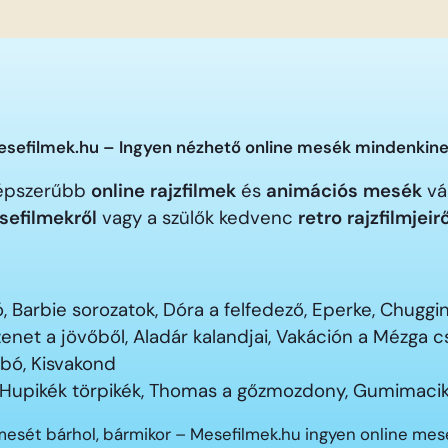
sefilmek.hu – Ingyen nézhető online mesék mindenkine
gnépszerűbb
online rajzfilmek
és
animációs mesék
vár
sefilmekről
vagy a szülők kedvenc
retro rajzfilmjeir
 Barbie sorozatok, Dóra a felfedező, Eperke, Chugg
enet a jövőből, Aladár kalandjai, Vakáción a Mézga
ubó, Kisvakond
 Hupikék törpikék, Thomas a gőzmozdony, Gumimacik
mesét bárhol, bármikor – Mesefilmek.hu ingyen online me