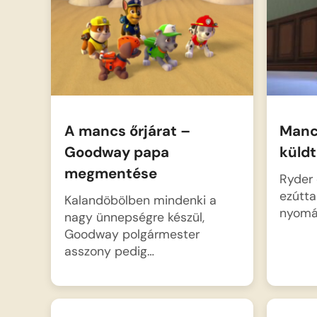
megtervezzék a mentést. A
Mancs őrjárat csapata szuper
járgányaikkal és…
A mancs őrjárat –
Manc
Goodway papa
küld
megmentése
Ryder 
ezúttal
Kalandöbölben mindenki a
nyom
nagy ünnepségre készül,
Goodway polgármester
asszony pedig…