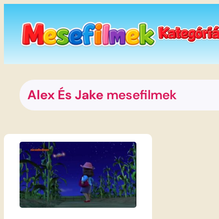
Ugrás
a
tartalomhoz
Alex És Jake
mesefilmek