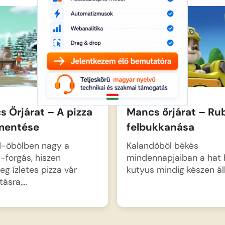
 Őrjárat – A pizza
Mancs őrjárat – Ru
entése
felbukkanása
d-öbölben nagy a
Kalandöböl békés
-forgás, hiszen
mindennapjaiban a hat 
eg ízletes pizza vár
kutyus mindig készen ál
ításra,…