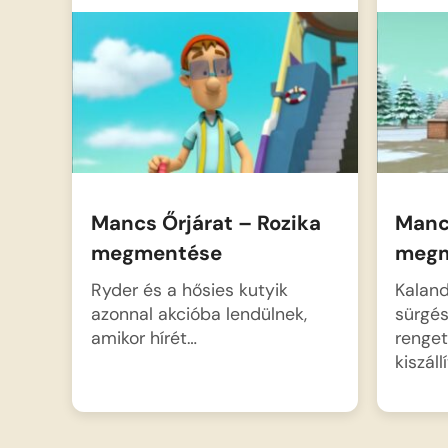
Mancs Őrjárat – Rozika
Mancs
megmentése
megm
Ryder és a hősies kutyik
Kalan
azonnal akcióba lendülnek,
sürgés
amikor hírét…
renget
kiszáll