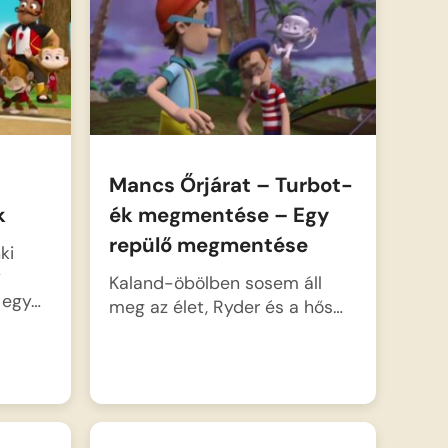
Mancs Őrjárat – Turbot-
k
ék megmentése – Egy
repülő megmentése
ki
y
Kaland-öbölben sosem áll
 egy…
meg az élet, Ryder és a hős…