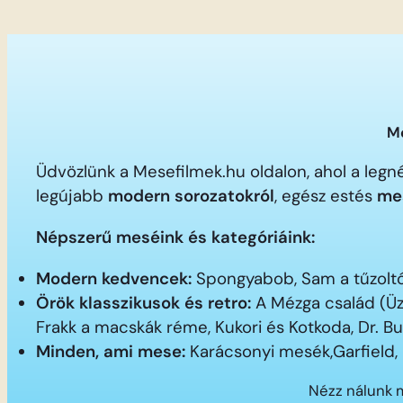
Me
Üdvözlünk a Mesefilmek.hu oldalon, ahol a le
legújabb
modern sorozatokról
, egész estés
me
Népszerű meséink és kategóriáink:
Modern kedvencek:
Spongyabob, Sam a tűzoltó,
Örök klasszikusok és retro:
A Mézga család (Üz
Frakk a macskák réme, Kukori és Kotkoda, Dr. B
Minden, ami mese:
Karácsonyi mesék,Garfield,
Nézz nálunk 