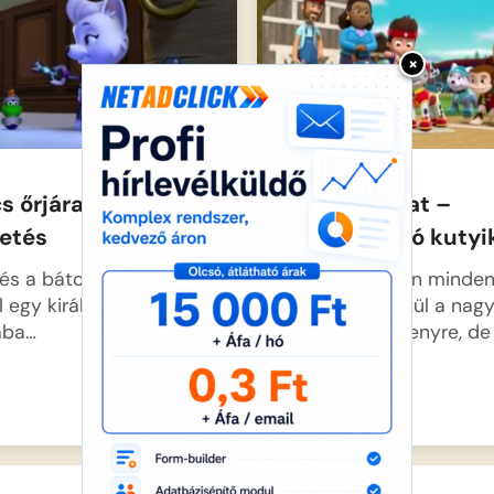
×
s őrjárat-Korona
Mancs őrjárat –
tetés
Sztársportoló kutyi
és a bátor kutyusok
Kaland-öbölben minden
 egy királyi rejtély
izgatottan készül a nag
ába…
kutyagoló versenyre, de