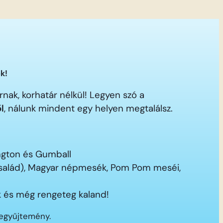
k!
nak, korhatár nélkül! Legyen szó a
ől
, nálunk mindent egy helyen megtalálsz.
ington és Gumball
 család), Magyar népmesék, Pom Pom meséi,
 és még rengeteg kaland!
segyűjtemény.