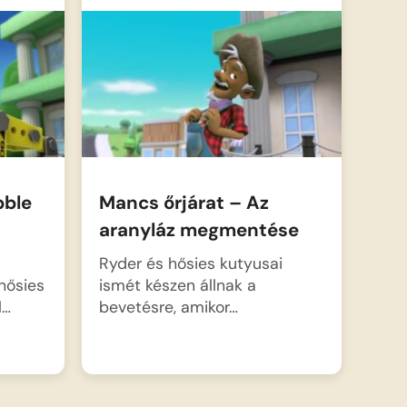
bble
Mancs őrjárat – Az
aranyláz megmentése
Ryder és hősies kutyusai
hősies
ismét készen állnak a
l…
bevetésre, amikor…