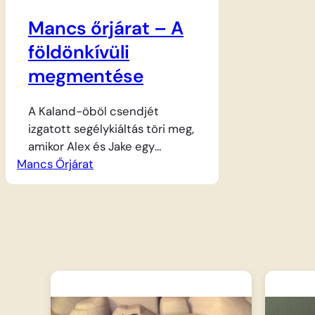
Mancs őrjárat – A
földönkívüli
megmentése
A Kaland-öböl csendjét
izgatott segélykiáltás töri meg,
amikor Alex és Jake egy
Mancs Őrjárat
veszélyes túra során bajba
kerülnek. A két barát egy
meredek szakadék szélén
rekedt, és önerőből nem
tudnak visszamászni a
biztonságos talajra. Ryder, a
tízéves parancsnok azonnal
összehívja a bátor kutyusokat
a Toronyba, hogy