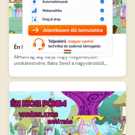
Én Kicsi Pónim – Rossz rokon
Almavirág alig várja, hogy megérkezzen
unokatestvére, Babs Seed a nagyvárosból,…