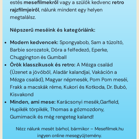
estés
mesefilmekről
vagy a szülők kedvenc
retro
rajzfilmjeiről
, nálunk mindent egy helyen
megtalálsz.
Népszerű meséink és kategóriáink:
Modern kedvencek:
Spongyabob, Sam a tűzoltó,
Barbie sorozatok, Dóra a felfedező, Eperke,
Chuggington és Gumball
Örök klasszikusok és retro:
A Mézga család
(Üzenet a jövőből, Aladár kalandjai, Vakáción a
Mézga család), Magyar népmesék, Pom Pom meséi,
Frakk a macskák réme, Kukori és Kotkoda, Dr. Bubó,
Kisvakond
Minden, ami mese:
Karácsonyi mesék,Garfield,
Hupikék törpikék, Thomas a gőzmozdony,
Gumimacik és még rengeteg kaland!
Nézz nálunk mesét bárhol, bármikor – Mesefilmek.hu
ingyen online mesegyűjtemény.