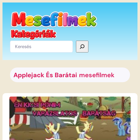
Ugrás
a
tartalomhoz
Keresés
Applejack És Barátai
mesefilmek