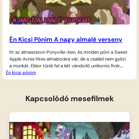
Én Kicsi Pónim A nagy almalé verseny
Itt az almaszezon Ponyville-ben, és minden póni a Sweet
Apple Acres híres almaborára vár, de a család nem győzi
a munkát. Ekkor tűnik fel a két vándorló unikornis fivér,
Én kicsi pónim
Flim és Flam a csodálatos gépükkel, a Szupergyors
Almapréselő 6000-rel. Kihívják az Apple családot egy
sorsdöntő versenyre: ha a gép nyer, a testvéreké lesz az
egész…
Kapcsolódó mesefilmek