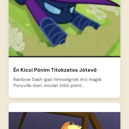
Én Kicsi Pónim Titokzatos Jótevő
Rainbow Dash igazi hírességnek érzi magát
Ponyville-ben, miután több pónit…