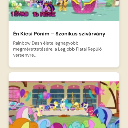
Én Kicsi Pónim – Szonikus szivárvány
Rainbow Dash élete legnagyobb
megmérettetésére, a Legjobb Fiatal Repülő
versenyre…