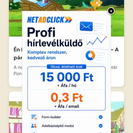
×
Én Kicsi Pónim Varázslatos Barátság – A
párbaj
A nagyravágyó és bosszúszomjas Trixie visszatér
Ponyville-be, miután szert tett…