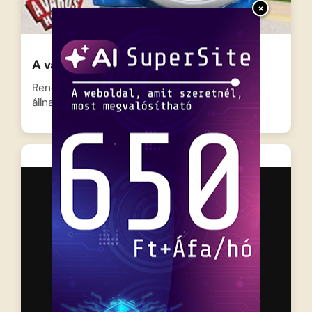
×
A város hősei – Nevess
Rendőr Paulie és Tűzoltó Fiona mindig készen
állnak a bevetésre,…