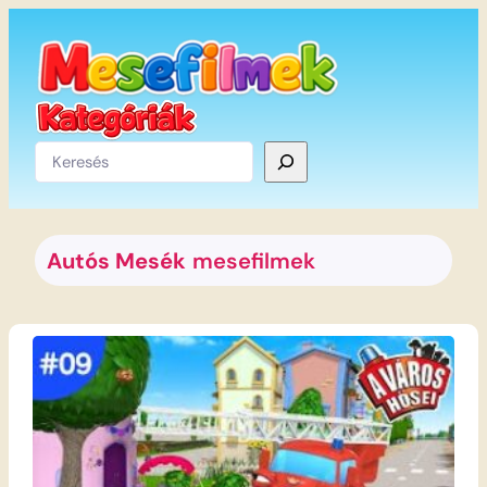
Ugrás
a
tartalomhoz
Keresés
Autós Mesék
mesefilmek