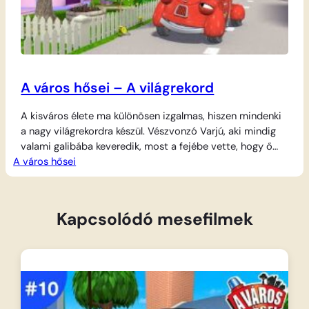
A város hősei – A világrekord
A kisváros élete ma különösen izgalmas, hiszen mindenki
a nagy világrekordra készül. Vészvonzó Varjú, aki mindig
valami galibába keveredik, most a fejébe vette, hogy ő
A város hősei
lesz a legügyesebb és bekerül a rekordok könyvébe. Nagy
lelkesedéssel veti bele magát a kísérletbe, de ahogy az
lenni szokott, a dolgok nem egészen a tervek szerint
alakulnak. Szerencsére a…
Kapcsolódó mesefilmek