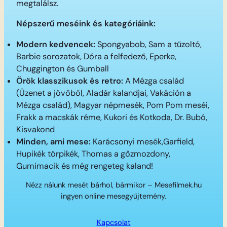
megtalálsz.
Népszerű meséink és kategóriáink:
Modern kedvencek:
Spongyabob, Sam a tűzoltó,
Barbie sorozatok, Dóra a felfedező, Eperke,
Chuggington és Gumball
Örök klasszikusok és retro:
A Mézga család
(Üzenet a jövőből, Aladár kalandjai, Vakáción a
Mézga család), Magyar népmesék, Pom Pom meséi,
Frakk a macskák réme, Kukori és Kotkoda, Dr. Bubó,
Kisvakond
Minden, ami mese:
Karácsonyi mesék,Garfield,
Hupikék törpikék, Thomas a gőzmozdony,
Gumimacik és még rengeteg kaland!
Nézz nálunk mesét bárhol, bármikor – Mesefilmek.hu
ingyen online mesegyűjtemény.
Kapcsolat