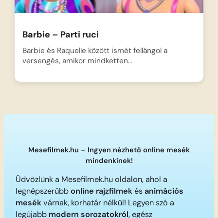
Barbie – Parti ruci
Barbie és Raquelle között ismét fellángol a
versengés, amikor mindketten…
Mesefilmek.hu – Ingyen nézhető online mesék
mindenkinek!
Üdvözlünk a Mesefilmek.hu oldalon, ahol a
legnépszerűbb
online rajzfilmek
és
animációs
mesék
várnak, korhatár nélkül! Legyen szó a
legújabb
modern sorozatokról
, egész