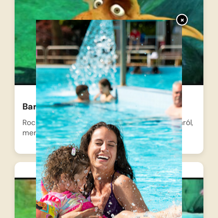
×
Barbie – Varázslatos utazás 09
Rocki, a kis vízköpő szomorúan elszökik otthonról,
mert egy félreértés…