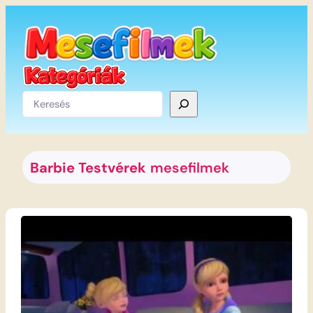
Ugrás
a
tartalomhoz
Keresés
Barbie Testvérek
mesefilmek