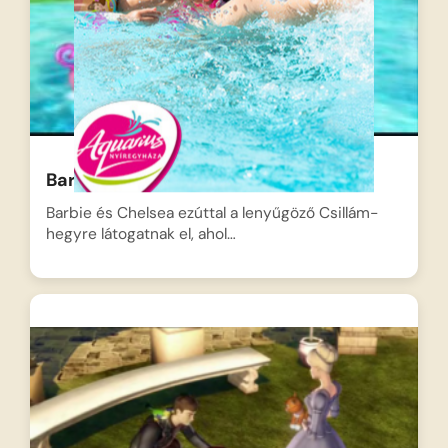
Barbie – Varázslatos utazás 05
Barbie és Chelsea ezúttal a lenyűgöző Csillám-
hegyre látogatnak el, ahol…