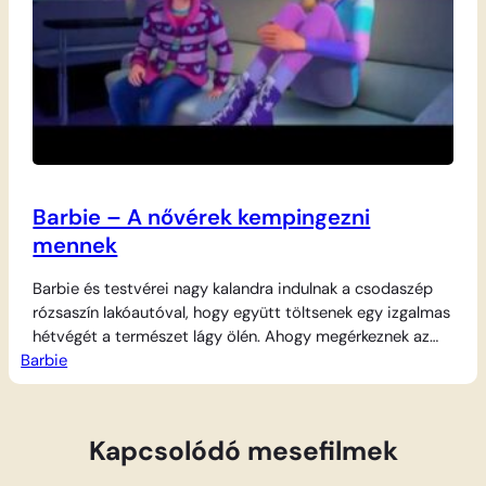
Barbie – A nővérek kempingezni
mennek
Barbie és testvérei nagy kalandra indulnak a csodaszép
rózsaszín lakóautóval, hogy együtt töltsenek egy izgalmas
hétvégét a természet lágy ölén. Ahogy megérkeznek az
Barbie
erdőbe, mindenki azonnal talál magának elfoglaltságot. A
lányok közösen állítják fel a színes sátrakat a fák alatt,
majd nyeregbe pattannak, hogy biciklizés közben
fedezzék fel a környék titkait. Az erdei ösvényeken
Kapcsolódó mesefilmek
kerekezve…