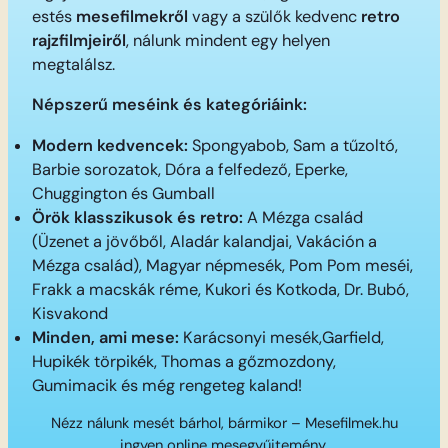
estés
mesefilmekről
vagy a szülők kedvenc
retro
rajzfilmjeiről
, nálunk mindent egy helyen
megtalálsz.
Népszerű meséink és kategóriáink:
Modern kedvencek:
Spongyabob, Sam a tűzoltó,
Barbie sorozatok, Dóra a felfedező, Eperke,
Chuggington és Gumball
Örök klasszikusok és retro:
A Mézga család
(Üzenet a jövőből, Aladár kalandjai, Vakáción a
Mézga család), Magyar népmesék, Pom Pom meséi,
Frakk a macskák réme, Kukori és Kotkoda, Dr. Bubó,
Kisvakond
Minden, ami mese:
Karácsonyi mesék,Garfield,
Hupikék törpikék, Thomas a gőzmozdony,
Gumimacik és még rengeteg kaland!
Nézz nálunk mesét bárhol, bármikor – Mesefilmek.hu
ingyen online mesegyűjtemény.