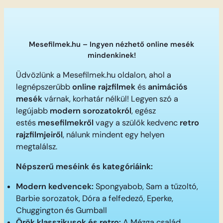
Mesefilmek.hu – Ingyen nézhető online mesék
mindenkinek!
Üdvözlünk a Mesefilmek.hu oldalon, ahol a
legnépszerűbb
online rajzfilmek
és
animációs
mesék
várnak, korhatár nélkül! Legyen szó a
legújabb
modern sorozatokról
, egész
estés
mesefilmekről
vagy a szülők kedvenc
retro
rajzfilmjeiről
, nálunk mindent egy helyen
megtalálsz.
Népszerű meséink és kategóriáink:
Modern kedvencek:
Spongyabob, Sam a tűzoltó,
Barbie sorozatok, Dóra a felfedező, Eperke,
Chuggington és Gumball
Örök klasszikusok és retro:
A Mézga család