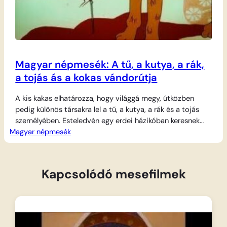
Magyar népmesék: A tű, a kutya, a rák,
a tojás ás a kokas vándorútja
A kis kakas elhatározza, hogy világgá megy, útközben
pedig különös társakra lel a tű, a kutya, a rák és a tojás
személyében. Esteledvén egy erdei házikóban keresnek
Magyar népmesék
menedéket, ám a ház lakói, a rókák hamarosan
hazatérnek. A vándorok azonban nem ijednek meg:
mindegyikük elfoglal egy stratégiai helyet a kunyhóban.
Amikor a gyanútlan rókák belépnek, sorra…
Kapcsolódó mesefilmek