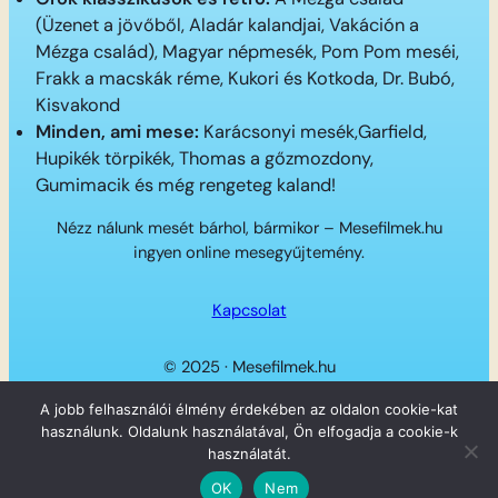
(Üzenet a jövőből, Aladár kalandjai, Vakáción a
Mézga család), Magyar népmesék, Pom Pom meséi,
Frakk a macskák réme, Kukori és Kotkoda, Dr. Bubó,
Kisvakond
Minden, ami mese:
Karácsonyi mesék,Garfield,
Hupikék törpikék, Thomas a gőzmozdony,
Gumimacik és még rengeteg kaland!
Nézz nálunk mesét bárhol, bármikor – Mesefilmek.hu
ingyen online mesegyűjtemény.
Kapcsolat
© 2025 · Mesefilmek.hu
Twitter
Instagram
LinkedIn
Facebook
A jobb felhasználói élmény érdekében az oldalon cookie-kat
használunk. Oldalunk használatával, Ön elfogadja a cookie-k
használatát.
OK
Nem