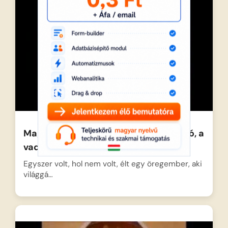
Magyar Népmesék A csillagász, a lopó, a
vadász, meg a szabó
Egyszer volt, hol nem volt, élt egy öregember, aki
világgá…