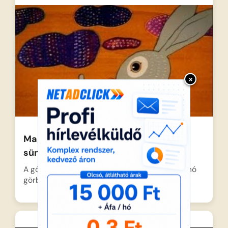
×
Magyar népmesék: A mezeinyúl és a
sündisznó
A gőgös mezeinyúl csúfolódni kezd a sündisznó
görbe lábai miatt,…