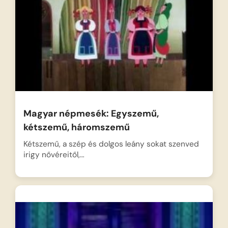
Magyar népmesék: Egyszemű,
kétszemű, háromszemű
Kétszemű, a szép és dolgos leány sokat szenved
irigy nővéreitől,…