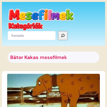
Ugrás
a
tartalomhoz
Keresés
Bátor Kakas
mesefilmek