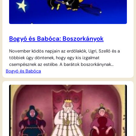
Bogyó és Babóca: Boszorkányok
November ködös napjain az erdőlakók, Ugri, Szellő és a
többiek úgy döntenek, hogy egy kis izgalmat
csempésznek az estébe. A barátok boszorkánynak
Bogyó és Babóca
öltöznek és ijesztő, világító töklámpásokat faragnak, majd
elindulnak, hogy megtréfálják Bogyót és Babócát. A
csigafiú és a katicalány először alaposan megijednek a
furcsa látogatóktól, de amint felismerik a jelmezek alatt
rejtőző barátaikat, a…