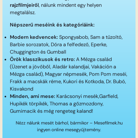
rajzfilmjeiről
, nálunk mindent egy helyen
megtalálsz.
Népszerű meséink és kategóriáink:
Modern kedvencek:
Spongyabob, Sam a tűzoltó,
Barbie sorozatok, Dóra a felfedező, Eperke,
Chuggington és Gumball
Örök klasszikusok és retro:
A Mézga család
(Üzenet a jövőből, Aladár kalandjai, Vakáción a
Mézga család), Magyar népmesék, Pom Pom meséi,
Frakk a macskák réme, Kukori és Kotkoda, Dr. Bubó,
Kisvakond
Minden, ami mese:
Karácsonyi mesék,Garfield,
Hupikék törpikék, Thomas a gőzmozdony,
Gumimacik és még rengeteg kaland!
Nézz nálunk mesét bárhol, bármikor – Mesefilmek.hu
ingyen online mesegyűjtemény.