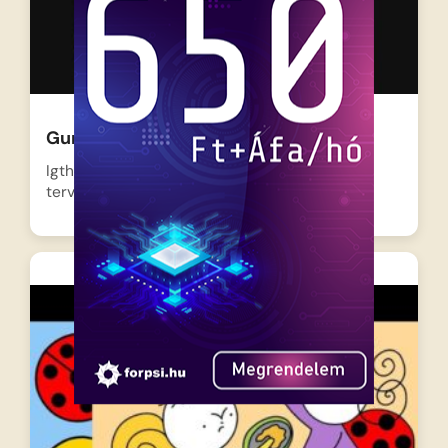
Gumimacik 12 – Az algumimaci
Igthorn herceg ezúttal különösen alattomos
tervet eszel ki: felbéreli Davinit,…