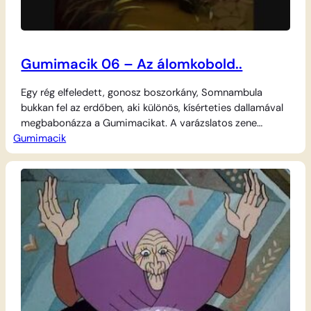
Gumimacik 06 – Az álomkobold..
Egy rég elfeledett, gonosz boszorkány, Somnambula
bukkan fel az erdőben, aki különös, kísérteties dallamával
megbabonázza a Gumimacikat. A varázslatos zene
Gumimacik
hatására a macik elveszítik az akaratukat, és alvajáróként
indulnak a boszorkány csapdája felé, hogy az elszívhassa
mágikus erejüket. Mivel a varázslat a gumikra hat a
legerősebben, Cavinre hárul a hősies feladat: meg kell
találnia a…