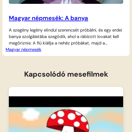
Magyar népmesék: A banya
A szegény legény elindul szerencsét próbálni, és egy erdei
banya szolgálatába szegődik, ahol a rábízott lovakat kell
megőriznie. A fiú kiállja a nehéz próbákat, majd a
Magyar népmesék
leggyengébbnek tűnő gebe hátán – aki valójában egy
elvarázsolt királykisasszony – megszökik a fogságból.
Kezdetét veszi az izgalmas üldözés, ahol a fiatalok hol
tóvá és kacsává, hol tüskés bokorrá,…
Kapcsolódó mesefilmek