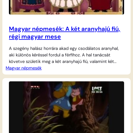
Magyar népmesék: A két aranyhajú fiú,
régi magyar mese
A szegény halász horrára akad egy csodálatos aranyhal,
aki különös kéréssel fordul a férfihoz. A hal tanácsát
követve születik meg a két aranyhajú fiú, valamint két
Magyar népmesék
aranyszőrű csikó és két aranykutyus. Amikor az egyik
testvér vándorútja során egy gonosz boszorkány
csapdájába esik és kővé változik, otthon hagyott élete
lilioma hervadni kezd. Ikertestvére azonnal útra kel,…