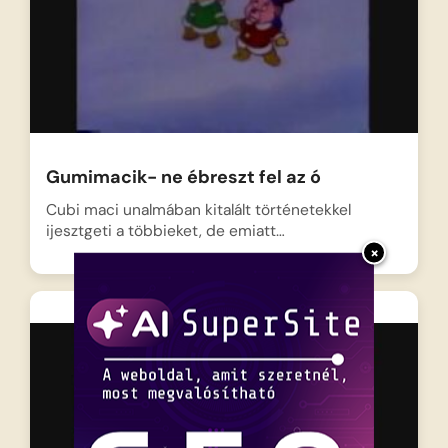
Gumimacik- ne ébreszt fel az ó
Cubi maci unalmában kitalált történetekkel
ijesztgeti a többieket, de emiatt…
×