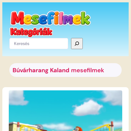
Ugrás
a
tartalomhoz
Keresés
Búvárharang Kaland
mesefilmek