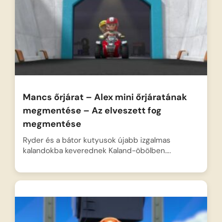
Mancs őrjárat – Alex mini őrjáratának
megmentése – Az elveszett fog
megmentése
Ryder és a bátor kutyusok újabb izgalmas
kalandokba keverednek Kaland-öbölben….