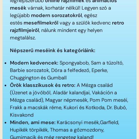
legnépszerűbb
online rajzfilmek
és
animációs
mesék
várnak, korhatár nélkül! Legyen szó a
legújabb
modern sorozatokról
, egész
estés
mesefilmekről
vagy a szülők kedvenc
retro
rajzfilmjeiről
, nálunk mindent egy helyen
megtalálsz.
Népszerű meséink és kategóriáink:
Modern kedvencek:
Spongyabob, Sam a tűzoltó,
Barbie sorozatok, Dóra a felfedező, Eperke,
Chuggington és Gumball
Örök klasszikusok és retro:
A Mézga család
(Üzenet a jövőből, Aladár kalandjai, Vakáción a
Mézga család), Magyar népmesék, Pom Pom meséi,
Frakk a macskák réme, Kukori és Kotkoda, Dr. Bubó,
Kisvakond
Minden, ami mese:
Karácsonyi mesék,Garfield,
Hupikék törpikék, Thomas a gőzmozdony,
Gumimacik és még rengeteg kaland!