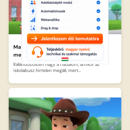
Mancs őrjárat – Az iskolabusz
megmentése
Kalandöbölben nagy a riadalom, amikor az
iskolabusz hirtelen megáll, mert…