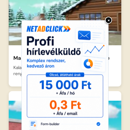
×
Mancs Őrjárat – A pizza megmentése
Kaland-öbölben nagy a sürgés-forgás, hiszen
rengeteg ízletes pizza vár kiszállításra,…