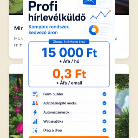
Minyonok- teljes film
Hosszú évezredekkel ezelőtt, az idők hajnalán a
minyonok csupán apró,…