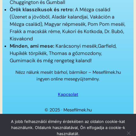
Chuggington és Gumball
Örök klasszikusok és retro:
A Mézga család
(Üzenet a jövőből, Aladár kalandjai, Vakáción a
Mézga család), Magyar népmesék, Pom Pom meséi,
Frakk a macskák réme, Kukori és Kotkoda, Dr. Bubó,
Kisvakond
Minden, ami mese:
Karácsonyi mesék,Garfield,
Hupikék törpikék, Thomas a gőzmozdony,
Gumimacik és még rengeteg kaland!
Nézz nálunk mesét bárhol, bármikor – Mesefilmek.hu
ingyen online mesegyűjtemény.
Kapcsolat
© 2025 · Mesefilmek.hu
Twitter
Instagram
LinkedIn
Facebook
A jobb felhasználói élmény érdekében az oldalon cookie-kat
használunk. Oldalunk használatával, Ön elfogadja a cookie-k
használatát.