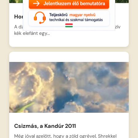
Horton, A kék elefánt
A dzsungel mélyén sétálva a hatalmas, csupaszív
kék elefánt egy…
Csizmás, a Kandúr 2011
Még jóval azelőtt, hogy a zöld ogrével, Shrekkel