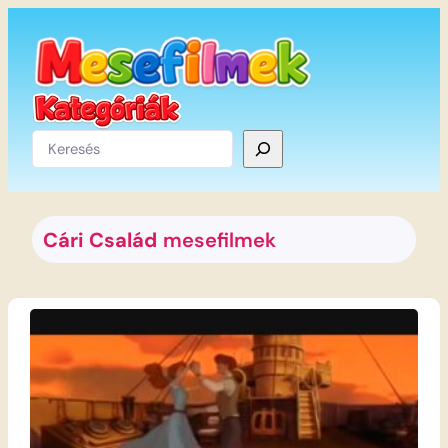
Ugrás
a
tartalomhoz
Keresés
Cári Család
mesefilmek