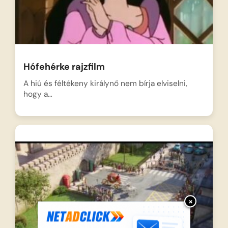
Hófehérke rajzfilm
A hiú és féltékeny királynő nem bírja elviselni,
hogy a…
×