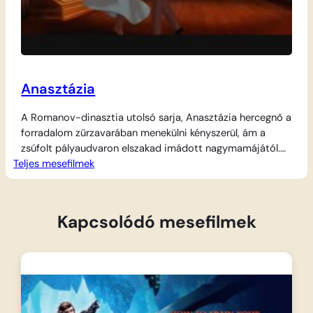
Anasztázia
A Romanov-dinasztia utolsó sarja, Anasztázia hercegnő a
forradalom zűrzavarában menekülni kényszerül, ám a
zsúfolt pályaudvaron elszakad imádott nagymamájától.
Teljes mesefilmek
Az ütés következtében emlékeit vesztett lány, immár
Ánya néven, évekkel később indul útnak az árvaházból,
egyetlen nyomot követve: egy Párizsba szóló feliratot a
nyakláncán. Útja során összeáll a sármos szélhámos
Kapcsolódó mesefilmek
Dimitrivel és társával, akik a hercegnő hasonmását…