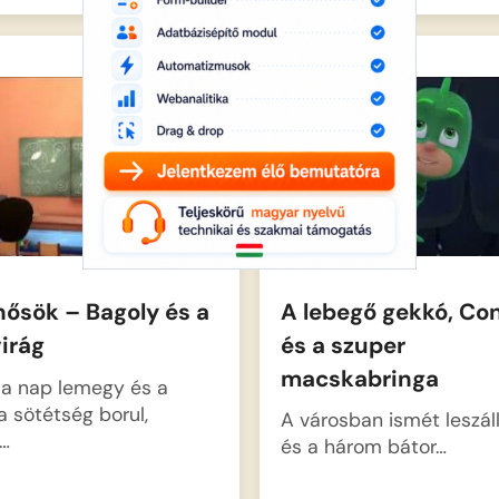
A lebegő gekkó, Co
hősök – Bagoly és a
és a szuper
irág
macskabringa
 a nap lemegy és a
a sötétség borul,
A városban ismét leszáll 
…
és a három bátor…