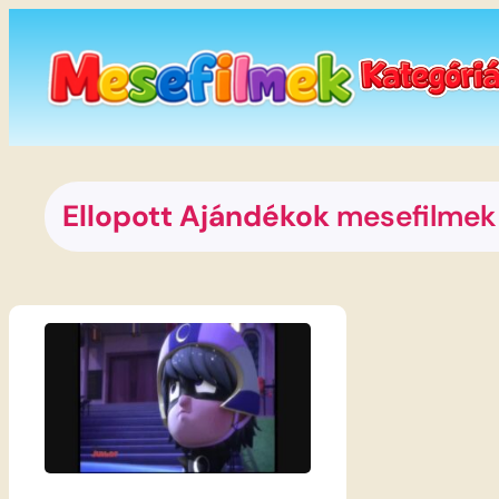
Ugrás
a
tartalomhoz
Ellopott Ajándékok
mesefilmek