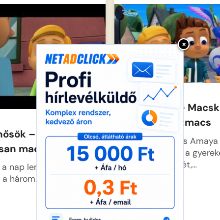
×
Pizsihősök – Macs
kontra robotmacs
hősök – Lassan, de
Greg, Connor és Amaya
osan macska
napközben élik a gyerek
gondtalan életét,…
a nap lemegy és feljön
, a három…