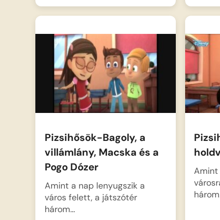
Pizsihősök-Bagoly, a
Pizsi
villámlány, Macska és a
holdv
Pogo Dózer
Amint
városr
Amint a nap lenyugszik a
három
város felett, a játszótér
három…