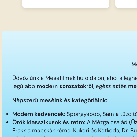
Me
Üdvözlünk a Mesefilmek.hu oldalon, ahol a le
legújabb
modern sorozatokról
, egész estés
me
Népszerű meséink és kategóriáink:
Modern kedvencek:
Spongyabob, Sam a tűzoltó,
Örök klasszikusok és retro:
A Mézga család (Üz
Frakk a macskák réme, Kukori és Kotkoda, Dr. B