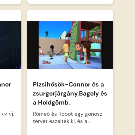
nnor
Pizsihősök-Connor és a
zsurgorjárgány,Bagoly és
a Holdgömb.
az éj,
Rómeó és Robot egy gonosz
tervet eszeltek ki, és a…