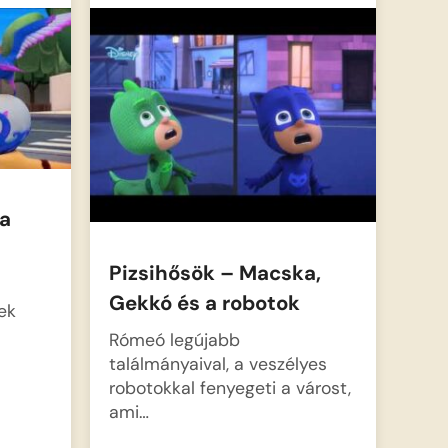
ka
Pizsihősök – Macska,
Gekkó és a robotok
ek
Rómeó legújabb
találmányaival, a veszélyes
robotokkal fenyegeti a várost,
ami…