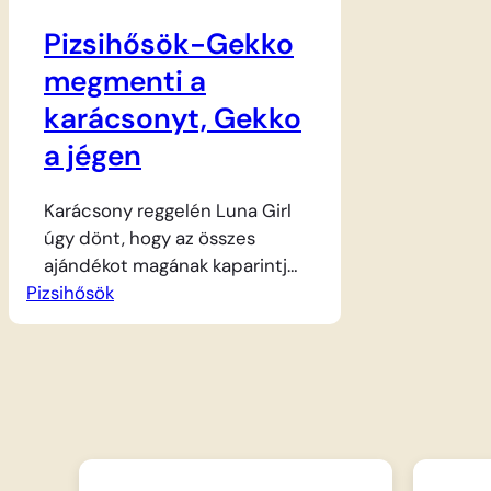
Pizsihősök-Gekko
megmenti a
karácsonyt, Gekko
a jégen
Karácsony reggelén Luna Girl
úgy dönt, hogy az összes
ajándékot magának kaparintja
Pizsihősök
meg, ezért különleges
eszközével elkezdi
kiszippantani a csomagokat a
kéményekből. Gekkónak
minden bátorságára szüksége
van, hogy visszaszerezze a
meglepetéseket és
megmentse az ünnepet. A