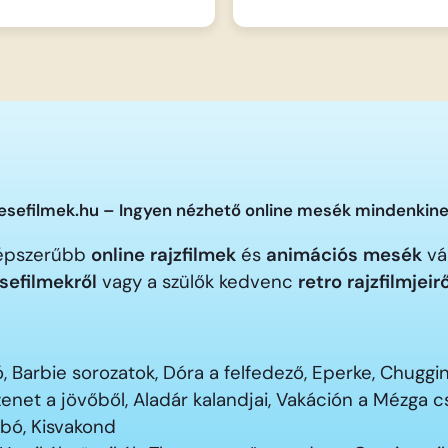
sefilmek.hu – Ingyen nézhető online mesék mindenkine
gnépszerűbb
online rajzfilmek
és
animációs mesék
vár
sefilmekről
vagy a szülők kedvenc
retro rajzfilmjeir
 Barbie sorozatok, Dóra a felfedező, Eperke, Chugg
enet a jövőből, Aladár kalandjai, Vakáción a Mézga
ubó, Kisvakond