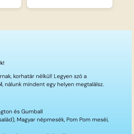
k!
nak, korhatár nélkül! Legyen szó a
ől
, nálunk mindent egy helyen megtalálsz.
ington és Gumball
 család), Magyar népmesék, Pom Pom meséi,