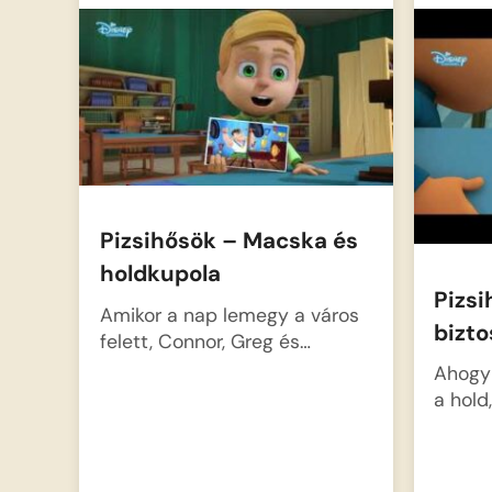
második kalandban az Éjszakai
Nindzsa hatalmas jégpályává
változtatja a várost, ami
komoly kihívás elé állítja
Gekkót, aki bizonytalanul
mozog…
Pizsihősök – Macska és
holdkupola
Pizsi
Amikor a nap lemegy a város
bizt
felett, Connor, Greg és…
Ahogy 
a hold