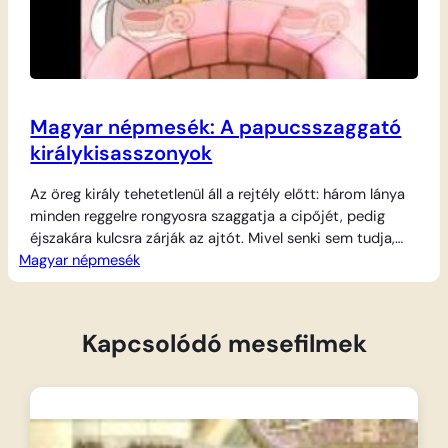
Magyar népmesék: A papucsszaggató
királykisasszonyok
Az öreg király tehetetlenül áll a rejtély előtt: három lánya
minden reggelre rongyosra szaggatja a cipőjét, pedig
éjszakára kulcsra zárják az ajtót. Mivel senki sem tudja,
Magyar népmesék
merre járnak a lányok, a király annak ígéri egyikük kezét,
aki megfejti a titkot. Egy bátor juhászbojtár jelentkezik a
feladatra, aki egy öregasszonytól kapott tanácsok és
eszközök segítségével a…
Kapcsolódó mesefilmek