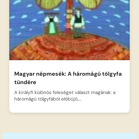
Magyar népmesék: A háromágú tölgyfa
tündére
A királyfi különös feleséget választ magának: a
háromágú tölgyfából előbújó,…