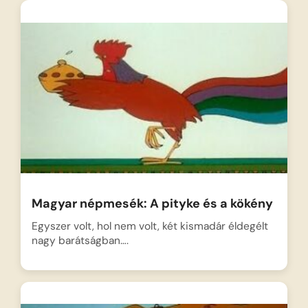
Magyar népmesék: A pityke és a kökény
Egyszer volt, hol nem volt, két kismadár éldegélt
nagy barátságban….