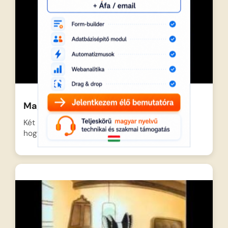
Magyar népmesék: A két koma
Két koma útnak indul aratni, és megegyeznek,
hogy közösen élik…