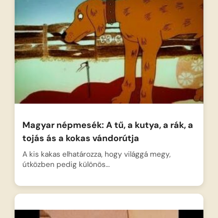
Magyar népmesék: A tű, a kutya, a rák, a
tojás ás a kokas vándorútja
A kis kakas elhatározza, hogy világgá megy,
útközben pedig különös…