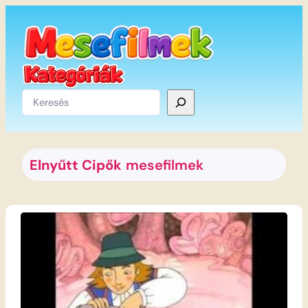
Ugrás
a
tartalomhoz
Keresés
Elnyűtt Cipők
mesefilmek