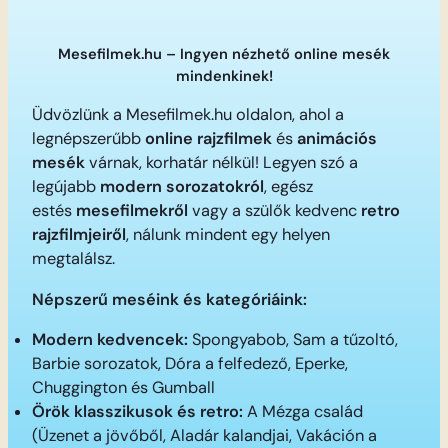
Mesefilmek.hu – Ingyen nézhető online mesék
mindenkinek!
Üdvözlünk a Mesefilmek.hu oldalon, ahol a
legnépszerűbb
online rajzfilmek
és
animációs
mesék
várnak, korhatár nélkül! Legyen szó a
legújabb
modern sorozatokról
, egész
estés
mesefilmekről
vagy a szülők kedvenc
retro
rajzfilmjeiről
, nálunk mindent egy helyen
megtalálsz.
Népszerű meséink és kategóriáink:
Modern kedvencek:
Spongyabob, Sam a tűzoltó,
Barbie sorozatok, Dóra a felfedező, Eperke,
Chuggington és Gumball
Örök klasszikusok és retro:
A Mézga család
(Üzenet a jövőből, Aladár kalandjai, Vakáción a