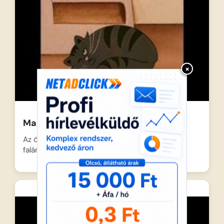
×
Magyar népmesék: Kacor király
Az öregasszony megelégeli lusta macskája
falánkságát, és seprűvel kergeti világgá…