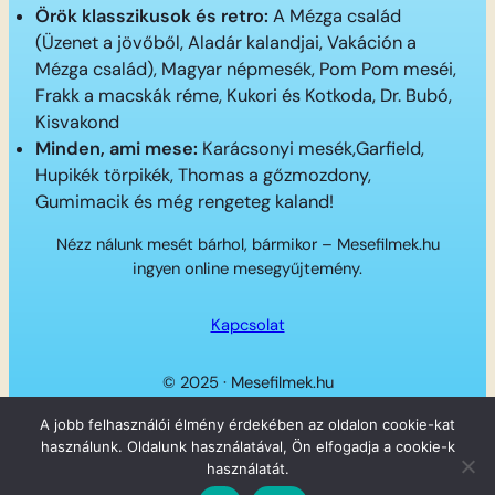
Örök klasszikusok és retro:
A Mézga család
(Üzenet a jövőből, Aladár kalandjai, Vakáción a
Mézga család), Magyar népmesék, Pom Pom meséi,
Frakk a macskák réme, Kukori és Kotkoda, Dr. Bubó,
Kisvakond
Minden, ami mese:
Karácsonyi mesék,Garfield,
Hupikék törpikék, Thomas a gőzmozdony,
Gumimacik és még rengeteg kaland!
Nézz nálunk mesét bárhol, bármikor – Mesefilmek.hu
ingyen online mesegyűjtemény.
Kapcsolat
© 2025 · Mesefilmek.hu
Twitter
Instagram
LinkedIn
Facebook
A jobb felhasználói élmény érdekében az oldalon cookie-kat
használunk. Oldalunk használatával, Ön elfogadja a cookie-k
használatát.