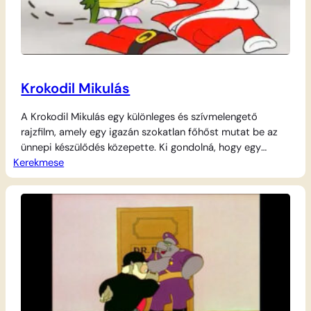
Krokodil Mikulás
A Krokodil Mikulás egy különleges és szívmelengető
rajzfilm, amely egy igazán szokatlan főhőst mutat be az
ünnepi készülődés közepette. Ki gondolná, hogy egy
Kerekmese
hatalmas krokodilból is válhat jóságos, ajándékosztó
Mikulás? Ez a kedves történet játékosan bizonyítja be a
legkisebbeknek, hogy nem a külső megjelenés vagy a
„külcsín”, hanem a belső jóság és a segítőkészség az,…