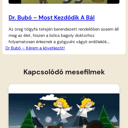
Dr. Bubó – Most Kezdődik A Bál
Az öreg tölgyfa tetején berendezett rendelőben sosem áll
meg az élet, hiszen a bölcs bagoly doktorhoz
folyamatosan érkeznek a gyógyulni vágyó erdőlakók.
Dr Bubó – Kérem a következőt!
Ursula nővér, a hatalmas és jószívű medve szorgalmasan
segíti a munkát, miközben a váróterem megtelik
különösebbnél különösebb páciensekkel. A doktor úrnak
nincs könnyű dolga, hiszen a kisebbségi érzéstől
Kapcsolódó mesefilmek
szenvedő elefántot ugyanúgy kezelnie kell,…