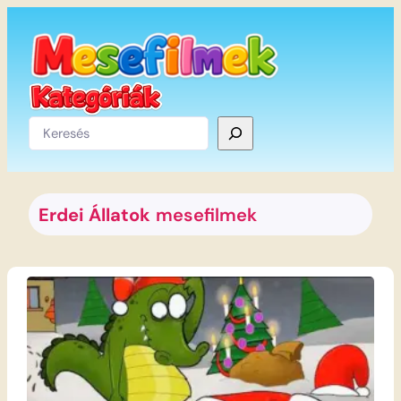
Ugrás
a
tartalomhoz
Keresés
Erdei Állatok
mesefilmek