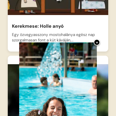
Kerekmese: Holle anyó
Egy özvegyasszony mostohalánya egész nap
szorgalmasan font a kút káváján,…
×