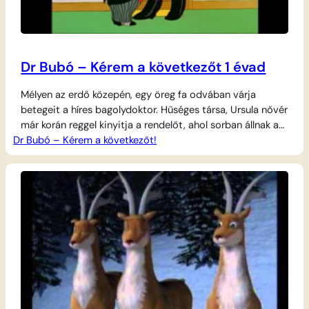
Dr Bubó – Kérem a következőt 1 évad
Mélyen az erdő közepén, egy öreg fa odvában várja
betegeit a híres bagolydoktor. Hűséges társa, Ursula nővér
már korán reggel kinyitja a rendelőt, ahol sorban állnak a
Dr Bubó – Kérem a következőt!
különleges panaszokkal érkező erdei állatok. A bölcs
doktor mindenkit alaposan megvizsgál, legyen szó a sírós
krokodilról, a félénk elefántról vagy a náthás oroszlánról. A
vizsgálatok során gyakran felbukkan…