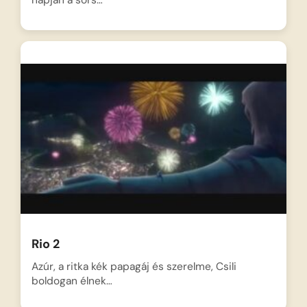
napján a sors…
Rio 2
Azúr, a ritka kék papagáj és szerelme, Csili
boldogan élnek…