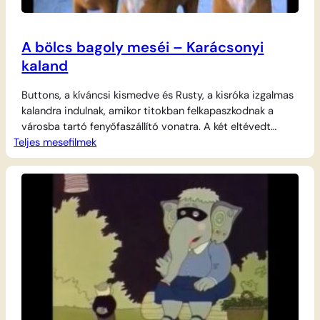
A bölcs bagoly meséi – Karácsonyi
kaland
Buttons, a kíváncsi kismedve és Rusty, a kisróka izgalmas
kalandra indulnak, amikor titokban felkapaszkodnak a
városba tartó fenyőfaszállító vonatra. A két eltévedt
Teljes mesefilmek
jóbarát ámulva figyeli a nagyváros ünnepi fényeit, és egy
hatalmas áruház játékosztályán keverednek vicces és
olykor ijesztő galibába. A nagy utazás végén azonban
rájönnek, hogy a csillogó kirakatoknál is többet ér az
otthon…