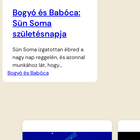
Bogyó és Babóca:
Sün Soma
születésnapja
Sün Soma izgatottan ébred a
nagy nap reggelén, és azonnal
munkához lát, hogy
Bogyó és Babóca
gombaházikója ragyogjon a
tisztaságtól. Miután kisöpör és
szépen megteríti az asztalt,
megérkeznek várva várt
barátai, Bogyó, Babóca és az
erdő többi lakója. A vendégek
nem érkeznek üres kézzel:
ajándékokkal és finomságokkal
halmozzák el az ünnepeltet,