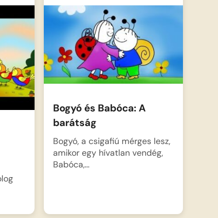
Bogyó és Babóca: A
barátság
Bogyó, a csigafiú mérges lesz,
amikor egy hívatlan vendég,
Babóca,…
olog