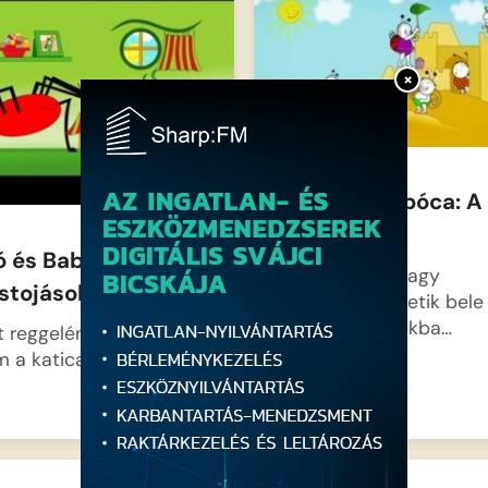
×
Bogyó és Babóca: A
homokvár
ó és Babóca-
A kis barátok nagy
stojások
lelkesedéssel vetik bele
magukat a játékba…
 reggelén nagy az
m a katicalány házában