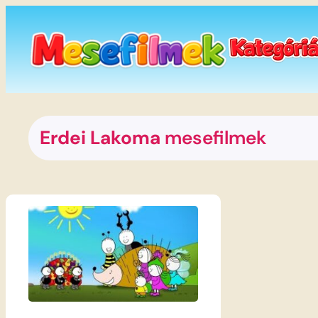
Ugrás
a
tartalomhoz
Erdei Lakoma
mesefilmek