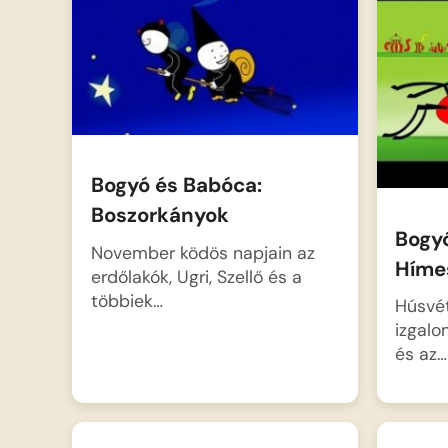
majd vidám lakomát csapnak a
tiszteletére.
Bogyó és Babóca:
Boszorkányok
Bogy
November ködös napjain az
Híme
erdőlakók, Ugri, Szellő és a
többiek…
Húsvét
izgalo
és az…