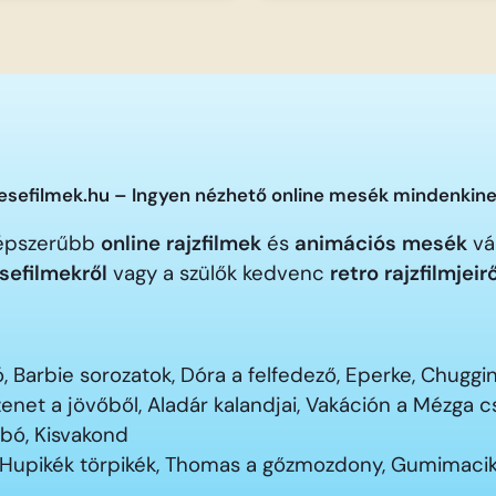
sefilmek.hu – Ingyen nézhető online mesék mindenkine
gnépszerűbb
online rajzfilmek
és
animációs mesék
vár
sefilmekről
vagy a szülők kedvenc
retro rajzfilmjeir
 Barbie sorozatok, Dóra a felfedező, Eperke, Chugg
enet a jövőből, Aladár kalandjai, Vakáción a Mézga
ubó, Kisvakond
 Hupikék törpikék, Thomas a gőzmozdony, Gumimacik