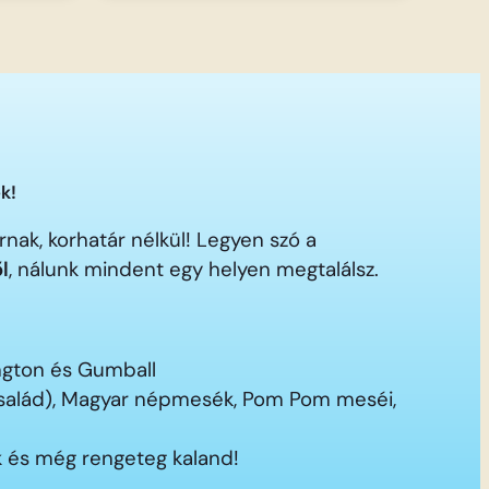
k!
nak, korhatár nélkül! Legyen szó a
ől
, nálunk mindent egy helyen megtalálsz.
ington és Gumball
 család), Magyar népmesék, Pom Pom meséi,
 és még rengeteg kaland!