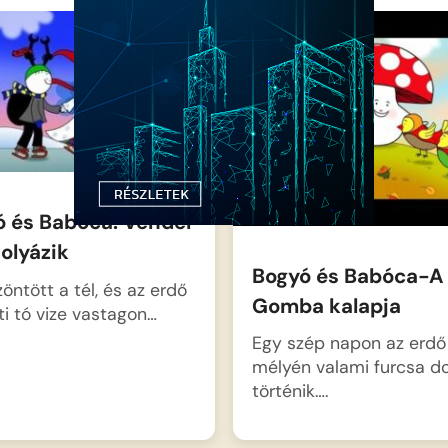
ó és Babóca: Vendel
olyázik
Bogyó és Babóca-A
öntött a tél, és az erdő
Gomba kalapja
ti tó vize vastagon…
Egy szép napon az erdő
mélyén valami furcsa d
történik….