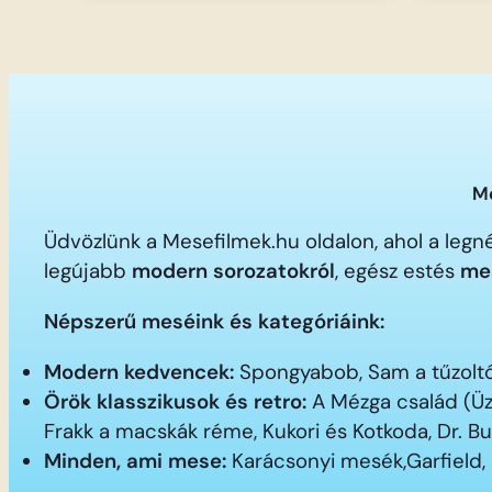
Me
Üdvözlünk a Mesefilmek.hu oldalon, ahol a le
legújabb
modern sorozatokról
, egész estés
me
Népszerű meséink és kategóriáink:
Modern kedvencek:
Spongyabob, Sam a tűzoltó,
Örök klasszikusok és retro:
A Mézga család (Üz
Frakk a macskák réme, Kukori és Kotkoda, Dr. B
Minden, ami mese:
Karácsonyi mesék,Garfield,