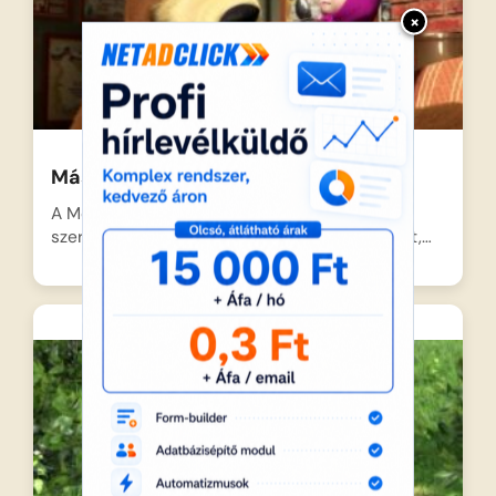
×
Mása és a medve – Jobbulást!
A Medve éppen a legnagyobb nyugalomban
szeretné megépíteni kedvenc modellrepülőjét,…