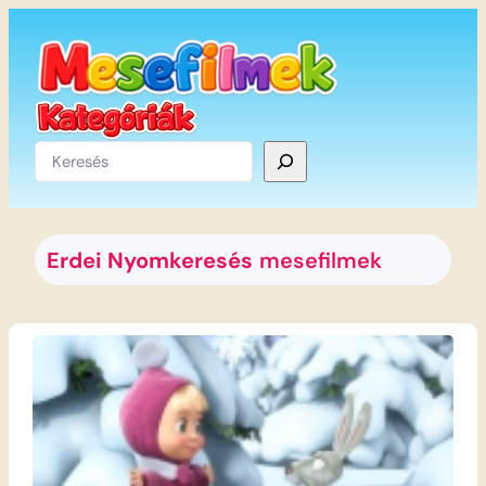
Ugrás
a
tartalomhoz
Keresés
Erdei Nyomkeresés
mesefilmek