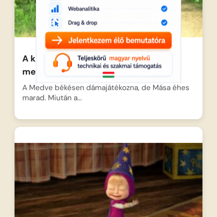
A katasztrófa receptje – Mása és a
medve
A Medve békésen dámajátékozna, de Mása éhes
marad. Miután a…