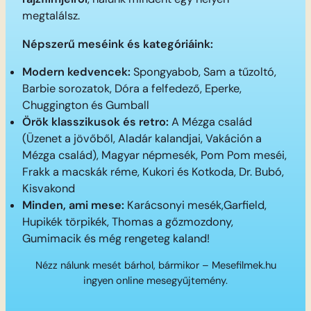
megtalálsz.
Népszerű meséink és kategóriáink:
Modern kedvencek:
Spongyabob, Sam a tűzoltó,
Barbie sorozatok, Dóra a felfedező, Eperke,
Chuggington és Gumball
Örök klasszikusok és retro:
A Mézga család
(Üzenet a jövőből, Aladár kalandjai, Vakáción a
Mézga család), Magyar népmesék, Pom Pom meséi,
Frakk a macskák réme, Kukori és Kotkoda, Dr. Bubó,
Kisvakond
Minden, ami mese:
Karácsonyi mesék,Garfield,
Hupikék törpikék, Thomas a gőzmozdony,
Gumimacik és még rengeteg kaland!
Nézz nálunk mesét bárhol, bármikor – Mesefilmek.hu
ingyen online mesegyűjtemény.