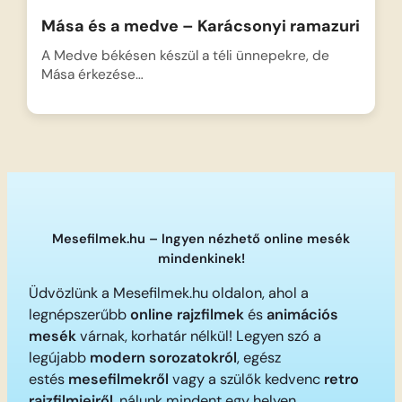
Mása és a medve – Karácsonyi ramazuri
A Medve békésen készül a téli ünnepekre, de
Mása érkezése…
Mesefilmek.hu – Ingyen nézhető online mesék
mindenkinek!
Üdvözlünk a Mesefilmek.hu oldalon, ahol a
legnépszerűbb
online rajzfilmek
és
animációs
mesék
várnak, korhatár nélkül! Legyen szó a
legújabb
modern sorozatokról
, egész
estés
mesefilmekről
vagy a szülők kedvenc
retro
rajzfilmjeiről
, nálunk mindent egy helyen