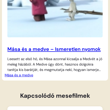
Mása és a medve – Ismeretlen nyomok
Leesett az első hó, és Mása azonnal kicsalja a Medvét a jó
meleg házából. A Medve úgy dönt, hasznos dolgokra
tanítja kis barátját, és megmutatja neki, hogyan ismerje
Mása és a medve
fel a különböző állatok lábnyomait a friss hóban. A lecke
azonban nem egészen úgy sikerül, ahogy a Medve
tervezte: Mása ugyanis folyamatosan összekeveri a
nyuszi nyomait a…
Kapcsolódó mesefilmek