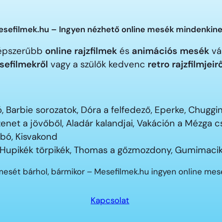
sefilmek.hu – Ingyen nézhető online mesék mindenkine
gnépszerűbb
online rajzfilmek
és
animációs mesék
vár
sefilmekről
vagy a szülők kedvenc
retro rajzfilmjeir
 Barbie sorozatok, Dóra a felfedező, Eperke, Chugg
enet a jövőből, Aladár kalandjai, Vakáción a Mézga
ubó, Kisvakond
 Hupikék törpikék, Thomas a gőzmozdony, Gumimacik
mesét bárhol, bármikor – Mesefilmek.hu ingyen online me
Kapcsolat