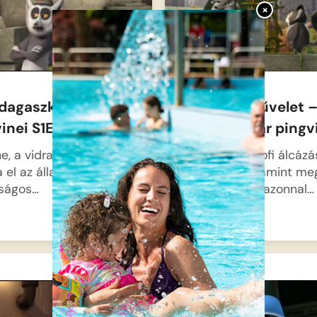
×
dagaszkár
Plüss hadművelet –
inei S1E33
Madagaszkár pingvi
e, a vidra még sosem
A pingvinek profi álcáz
 el az állatkert
folyamodnak: amint meg
nságos…
az embereket, azonnal…