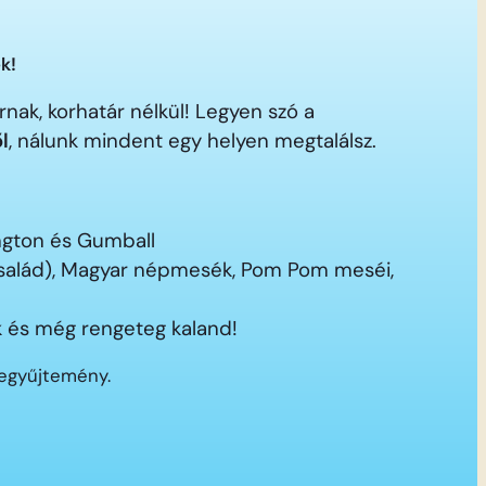
k!
nak, korhatár nélkül! Legyen szó a
ől
, nálunk mindent egy helyen megtalálsz.
ington és Gumball
 család), Magyar népmesék, Pom Pom meséi,
 és még rengeteg kaland!
segyűjtemény.