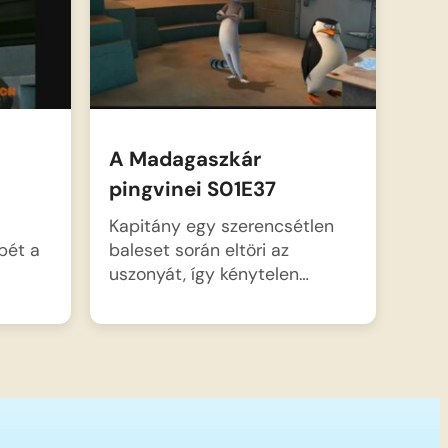
A Madagaszkár
pingvinei S01E37
Kapitány egy szerencsétlen
pét a
baleset során eltöri az
uszonyát, így kénytelen…