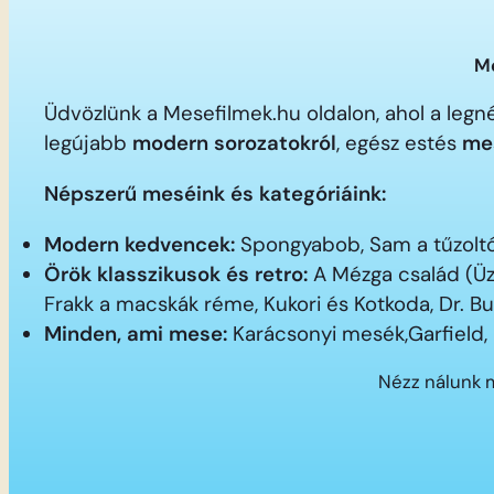
Me
Üdvözlünk a Mesefilmek.hu oldalon, ahol a le
legújabb
modern sorozatokról
, egész estés
me
Népszerű meséink és kategóriáink:
Modern kedvencek:
Spongyabob, Sam a tűzoltó,
Örök klasszikusok és retro:
A Mézga család (Üz
Frakk a macskák réme, Kukori és Kotkoda, Dr. B
Minden, ami mese:
Karácsonyi mesék,Garfield,
Nézz nálunk 