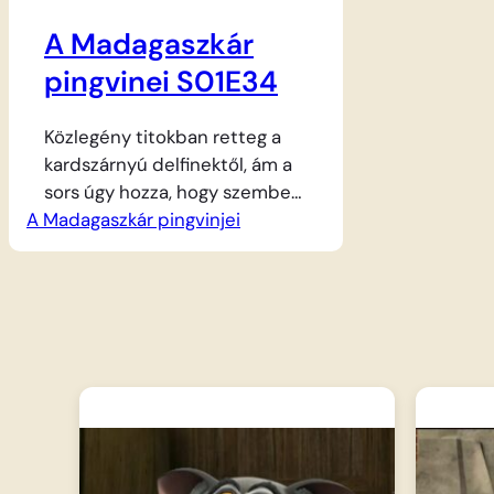
A Madagaszkár
pingvinei S01E34
Közlegény titokban retteg a
kardszárnyú delfinektől, ám a
sors úgy hozza, hogy szembe
A Madagaszkár pingvinjei
kell néznie legnagyobb
félelmével. Amikor az
állatkertbe egy hatalmas,
repülő „Skorka” érkezik – ami
valójában csak egy ártalmatlan
reklámballon –, a bátor pingvin
félreérti a helyzetet. Hősiesen
támadásba lendül a felfújható
óriás ellen, hogy megmentse
gyanútlan társait a vélt