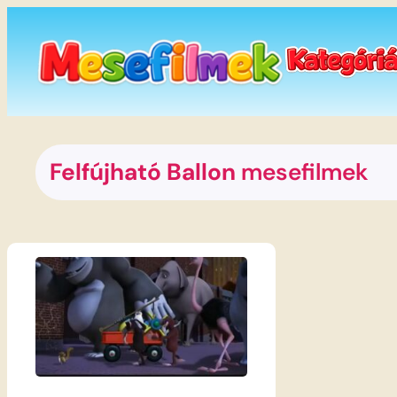
Ugrás
a
tartalomhoz
Felfújható Ballon
mesefilmek