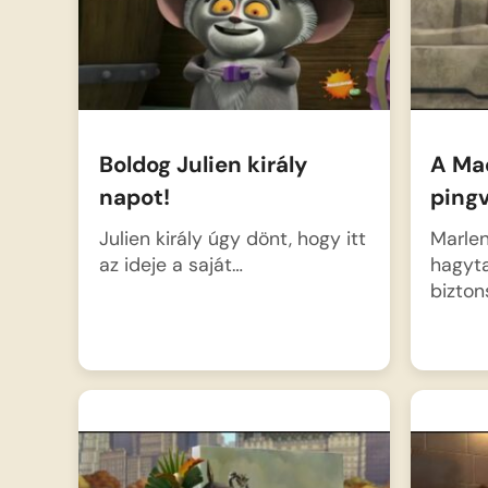
ragadozótól.
Boldog Julien király
A Ma
napot!
pingv
Julien király úgy dönt, hogy itt
Marlen
az ideje a saját…
hagyta
bizto