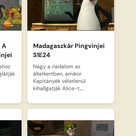
 A
Madagaszkár Pingvinjei
njei
S1E24
áshoz
Nagy a riadalom az
látják
állatkertben, amikor
Kapitányék véletlenül
kihallgatják Alice-t,…