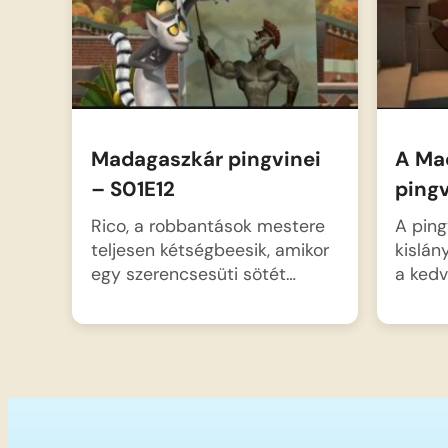
Madagaszkár pingvinei
A Ma
– S01E12
ping
Rico, a robbantások mestere
A ping
teljesen kétségbeesik, amikor
kislán
egy szerencsesüti sötét…
a ked