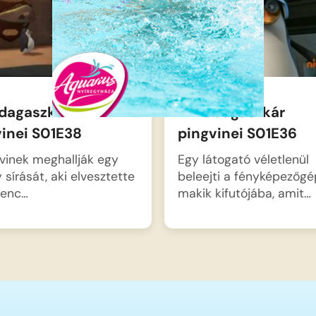
dagaszkár
A Madagaszkár
vinei S01E38
pingvinei S01E36
vinek meghallják egy
Egy látogató véletlenül
y sírását, aki elvesztette
beleejti a fényképezőgé
venc…
makik kifutójába, amit…