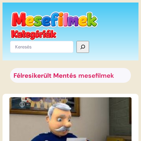
Ugrás
a
tartalomhoz
Keresés
Félresikerült Mentés
mesefilmek