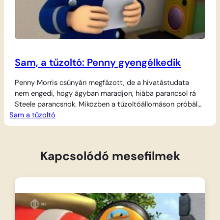
Sam, a tűzoltó: Penny gyengélkedik
Penny Morris csúnyán megfázott, de a hivatástudata
nem engedi, hogy ágyban maradjon, hiába parancsol rá
Steele parancsnok. Miközben a tűzoltóállomáson próbál
Sam a tűzoltó
helytállni, a Jones család bajba kerül egy túra során.
Penny betegen is a megmentésükre indul, ám a láz és a
gyengeség hirtelen legyűri őt a mentőakció közepén. Így
Samnek nemcsak a bajbajutott családot kell…
Kapcsolódó mesefilmek