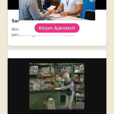
Sam a tűzoltó – Erdőtűz
Körmöspálcáson hatalmas a hőség, a nap
perzselő sugaraitól minden fűszál…