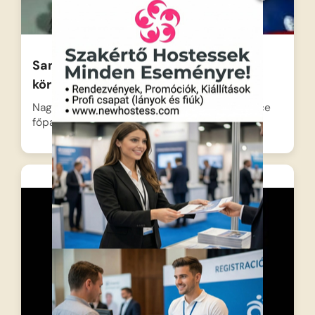
Sam a tűzoltó – Tűzvész
körmöspálcáson
Nagy a riadalom Körmöspálcáson, amikor Boyce
főparancsnok azzal fenyegetőzik, hogy…