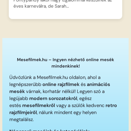
Pontypandy lakói nagy izgalommal készülnek az
éves karneválra, de Sarah…
Mesefilmek.hu – Ingyen nézhető online mesék
mindenkinek!
Üdvözlünk a Mesefilmek.hu oldalon, ahol a
legnépszerűbb
online rajzfilmek
és
animációs
mesék
várnak, korhatár nélkül! Legyen szó a
legújabb
modern sorozatokról
, egész
estés
mesefilmekről
vagy a szülők kedvenc
retro
rajzfilmjeiről
, nálunk mindent egy helyen
megtalálsz.