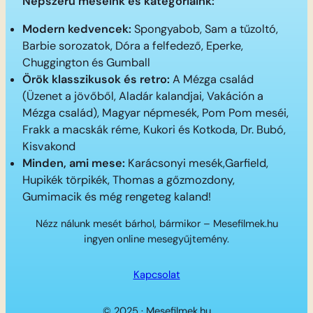
Népszerű meséink és kategóriáink:
Modern kedvencek:
Spongyabob, Sam a tűzoltó,
Barbie sorozatok, Dóra a felfedező, Eperke,
Chuggington és Gumball
Örök klasszikusok és retro:
A Mézga család
(Üzenet a jövőből, Aladár kalandjai, Vakáción a
Mézga család), Magyar népmesék, Pom Pom meséi,
Frakk a macskák réme, Kukori és Kotkoda, Dr. Bubó,
Kisvakond
Minden, ami mese:
Karácsonyi mesék,Garfield,
Hupikék törpikék, Thomas a gőzmozdony,
Gumimacik és még rengeteg kaland!
Nézz nálunk mesét bárhol, bármikor – Mesefilmek.hu
ingyen online mesegyűjtemény.
Kapcsolat
© 2025 · Mesefilmek.hu