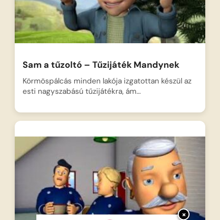
Sam a tűzoltó – Tűzijáték Mandynek
Körmöspálcás minden lakója izgatottan készül az
esti nagyszabású tűzijátékra, ám…
×