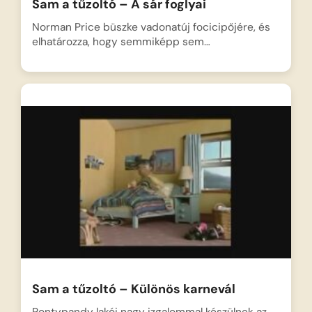
Sam a tűzoltó – A sár foglyai
Norman Price büszke vadonatúj focicipőjére, és
elhatározza, hogy semmiképp sem…
Sam a tűzoltó – Különös karnevál