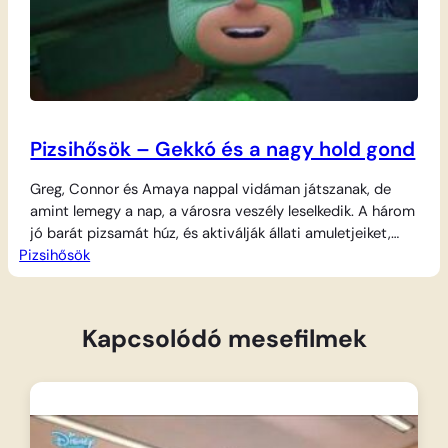
Pizsihősök – Gekkó és a nagy hold gond
Greg, Connor és Amaya nappal vidáman játszanak, de
amint lemegy a nap, a városra veszély leselkedik. A három
jó barát pizsamát húz, és aktiválják állati amuletjeiket,
Pizsihősök
hogy szuperhősökké változzanak. Most a Hold körül
támad valami zűrzavar, ami Gekkónak okoz igazi fejtörést.
A kis zöld hősnek, Macskának és Bagolynak össze kell
fogniuk, hogy kiderítsék, ki áll…
Kapcsolódó mesefilmek