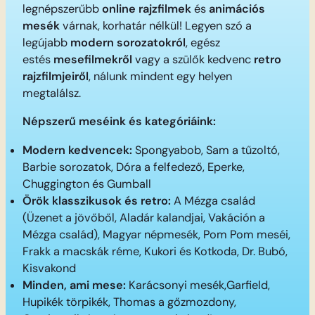
legnépszerűbb
online rajzfilmek
és
animációs
mesék
várnak, korhatár nélkül! Legyen szó a
legújabb
modern sorozatokról
, egész
estés
mesefilmekről
vagy a szülők kedvenc
retro
rajzfilmjeiről
, nálunk mindent egy helyen
megtalálsz.
Népszerű meséink és kategóriáink:
Modern kedvencek:
Spongyabob, Sam a tűzoltó,
Barbie sorozatok, Dóra a felfedező, Eperke,
Chuggington és Gumball
Örök klasszikusok és retro:
A Mézga család
(Üzenet a jövőből, Aladár kalandjai, Vakáción a
Mézga család), Magyar népmesék, Pom Pom meséi,
Frakk a macskák réme, Kukori és Kotkoda, Dr. Bubó,
Kisvakond
Minden, ami mese:
Karácsonyi mesék,Garfield,
Hupikék törpikék, Thomas a gőzmozdony,