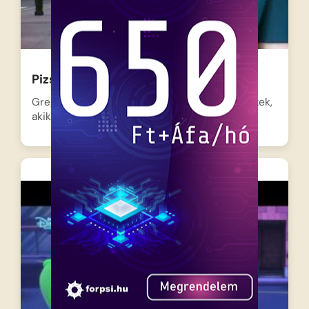
Pizsihősök – Bagoly az egyetlen
Greg, Connor és Amaya nappal átlagos gyerekek,
akik együtt játszanak…