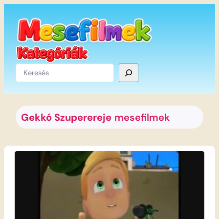
Ugrás
a
tartalomhoz
Keresés
Gekkó Szuperereje
mesefilmek