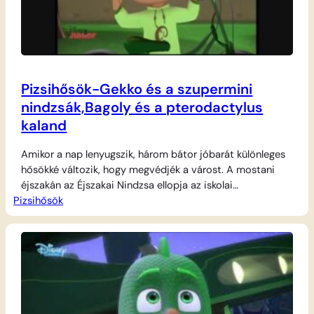
Pizsihősök-Gekko és a szupermini
nindzsák,Bagoly és a pterodactylus
kaland
Amikor a nap lenyugszik, három bátor jóbarát különleges
hősökké változik, hogy megvédjék a várost. A mostani
éjszakán az Éjszakai Nindzsa ellopja az iskolai
Pizsihősök
sporteszközöket, hogy a kicsi nindzsáiból szuperügyes
harcosokat faragjon. Gekkó megpróbálja bebizonyítani,
hogy ő a legerősebb, és egyedül száll szembe a ragacsos
ellenfelekkel, de hamar rájön, hogy csapatban sokkal
könnyebb győzni. Később egy…