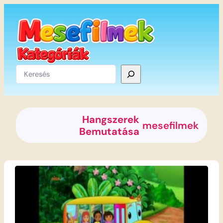
Ugrás
a
tartalomhoz
Keresés
Hangszerek
mesefilmek
Bemutatása