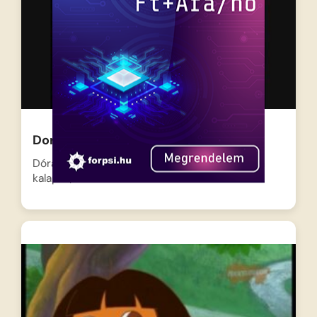
Dora és a cowboysüti
Dóra és Csizi felhúzzák a cowboy csizmát és a
kalapot,…