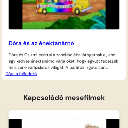
Dóra és az énektanárnő
Dóra és Csizmi ezúttal a zeneiskolába látogatnak el, ahol
egy kedves énektanárnő várja őket, hogy együtt fedezzék
fel a zene varázslatos világát. A barátok izgatottan
Dóra a felfedező
próbálják ki a különböző hangszereket, és megmutatják,
milyen szépen szólnak a dobok, a gitárok és a fúvós
hangszerek. Az énektanárnő segítségével mindenki
megtanulja, hogyan kell használni a választott
Kapcsolódó mesefilmek
zeneszerszámot, hogy…