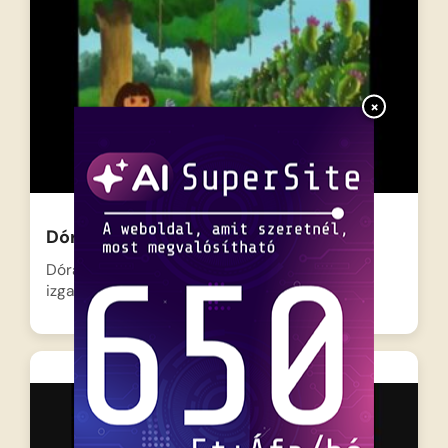
×
Dóra a felfedező – Áfonyavadászat
Dóra és legjobb barátja, Csizi, a kismajom egy
izgalmas kirándulásra…