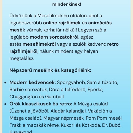
mindenkinek!
Üdvözlünk a Mesefilmek.hu oldalon, ahol a
legnépszerűbb
online rajzfilmek
és
animációs
mesék
várnak, korhatár nélkül! Legyen szó a
legújabb
modern sorozatokról
, egész
estés
mesefilmekről
vagy a szülők kedvenc
retro
rajzfilmjeiről
, nálunk mindent egy helyen
megtalálsz.
Népszerű meséink és kategóriáink:
Modern kedvencek:
Spongyabob, Sam a tűzoltó,
Barbie sorozatok, Dóra a felfedező, Eperke,
Chuggington és Gumball
Örök klasszikusok és retro:
A Mézga család
(Üzenet a jövőből, Aladár kalandjai, Vakáción a
Mézga család), Magyar népmesék, Pom Pom meséi,
Frakk a macskák réme, Kukori és Kotkoda, Dr. Bubó,
Kisvakond