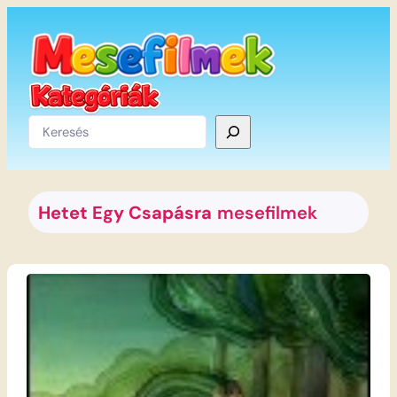
Ugrás
a
tartalomhoz
Keresés
Hetet Egy Csapásra
mesefilmek