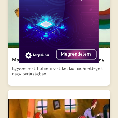
Magyar népmesék: A pityke és a kökény
Egyszer volt, hol nem volt, két kismadár éldegélt
nagy barátságban….