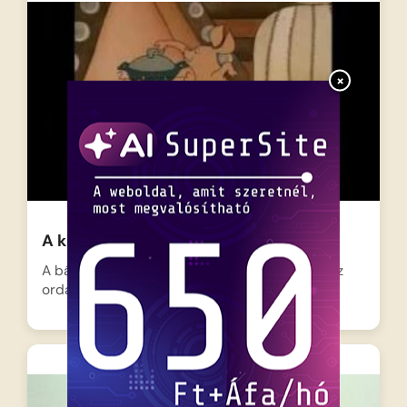
×
A kis malac és a farkasok
A bátor kismalac egyedül éldegél, ám a gonosz
ordasok fenik…