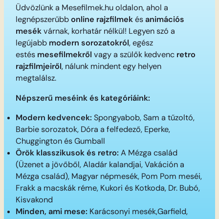
Üdvözlünk a Mesefilmek.hu oldalon, ahol a
legnépszerűbb
online rajzfilmek
és
animációs
mesék
várnak, korhatár nélkül! Legyen szó a
legújabb
modern sorozatokról
, egész
estés
mesefilmekről
vagy a szülők kedvenc
retro
rajzfilmjeiről
, nálunk mindent egy helyen
megtalálsz.
Népszerű meséink és kategóriáink:
Modern kedvencek:
Spongyabob, Sam a tűzoltó,
Barbie sorozatok, Dóra a felfedező, Eperke,
Chuggington és Gumball
Örök klasszikusok és retro:
A Mézga család
(Üzenet a jövőből, Aladár kalandjai, Vakáción a
Mézga család), Magyar népmesék, Pom Pom meséi,
Frakk a macskák réme, Kukori és Kotkoda, Dr. Bubó,
Kisvakond
Minden, ami mese:
Karácsonyi mesék,Garfield,