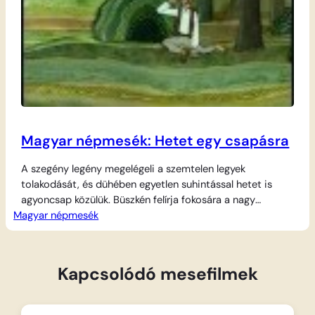
Magyar népmesék: Hetet egy csapásra
A szegény legény megelégeli a szemtelen legyek
tolakodását, és dühében egyetlen suhintással hetet is
agyoncsap közülük. Büszkén felírja fokosára a nagy
Magyar népmesék
hőstettet: „Hetet egy csapásra”, amitől még a félelmetes
óriások is megrettennek, hiszen azt hiszik, hét vitézt
győzött le egyszerre. A ravasz fiú eszével túljár az óriások
eszén a kődobásban és az erőpróbákban, majd a…
Kapcsolódó mesefilmek