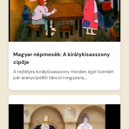
Magyar népmesék: A királykisasszony
cipője
A rejtélyes királykisasszony minden éjjel tizenkét
pár aranycipellőt táncol rongyosra,…