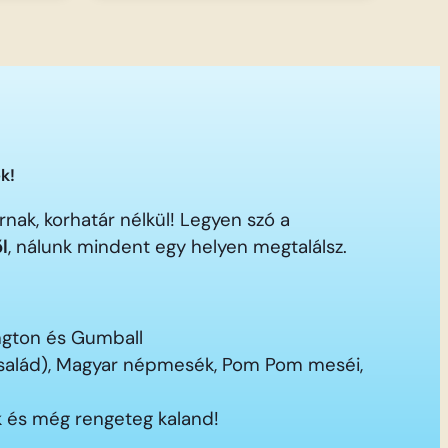
k!
nak, korhatár nélkül! Legyen szó a
ől
, nálunk mindent egy helyen megtalálsz.
ington és Gumball
 család), Magyar népmesék, Pom Pom meséi,
 és még rengeteg kaland!