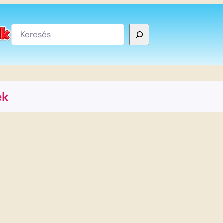
Keresés
ek