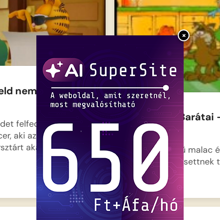
×
eld nem akar híres
Garfield és Barátai 
ldet felfedezi egy lelkes
Ingyenélő
er, aki azonnal tévés
sztárt akar…
Orson, a jószívű malac 
barátai egy elesettnek 
kóbor…