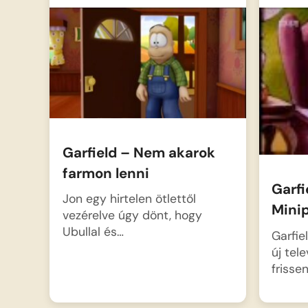
Garfield – Nem akarok
farmon lenni
Garfi
Jon egy hirtelen ötlettől
Minip
vezérelve úgy dönt, hogy
Ubullal és…
Garfie
új tel
frisse