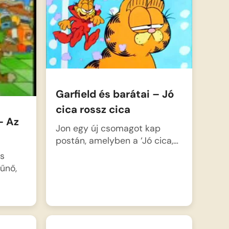
Garfield és barátai – Jó
cica rossz cica
– Az
Jon egy új csomagot kap
postán, amelyben a ‘Jó cica,…
és
tűnő,