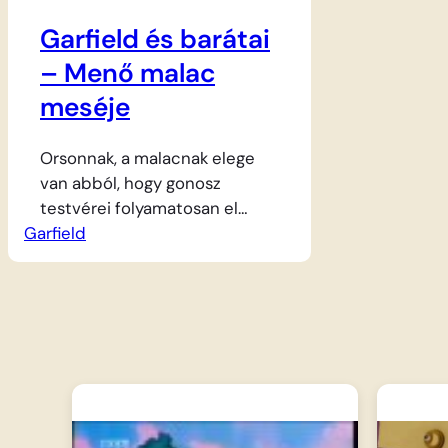
Garfield és barátai
– Menő malac
meséje
Orsonnak, a malacnak elege
van abból, hogy gonosz
testvérei folyamatosan el
Garfield
akarják csenni a termést a
farmról. Bo, a bölcs birka egy
különös tanáccsal látja el
barátját: a siker titka nem az
idegeskedés, hanem a
„menőség”, vagyis a tökéletes
nyugalom megőrzése. Orson
elhatározza, hogy bármi
történjék, ő lesz a leglazább