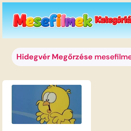
Ugrás
a
tartalomhoz
Hidegvér Megőrzése
mesefilm