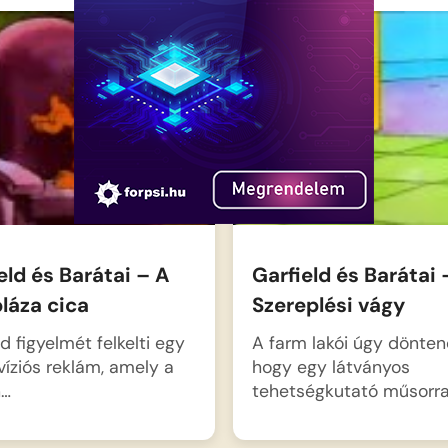
eld és Barátai – A
Garfield és Barátai 
láza cica
Szereplési vágy
ld figyelmét felkelti egy
A farm lakói úgy dönten
evíziós reklám, amely a
hogy egy látványos
n…
tehetségkutató műsorra