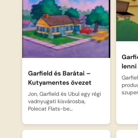
malac a vidéken. Miközben a…
Garfi
lenni
Garfield és Barátai –
Garfie
Kutyamentes övezet
produc
szuper
Jon, Garfield és Ubul egy régi
vadnyugati kisvárosba,
Polecat Flats-be…