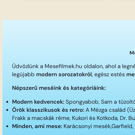
Me
Üdvözlünk a Mesefilmek.hu oldalon, ahol a le
legújabb
modern sorozatokról
, egész estés
me
Népszerű meséink és kategóriáink:
Modern kedvencek:
Spongyabob, Sam a tűzoltó,
Örök klasszikusok és retro:
A Mézga család (Üz
Frakk a macskák réme, Kukori és Kotkoda, Dr. B
Minden, ami mese:
Karácsonyi mesék,Garfield,