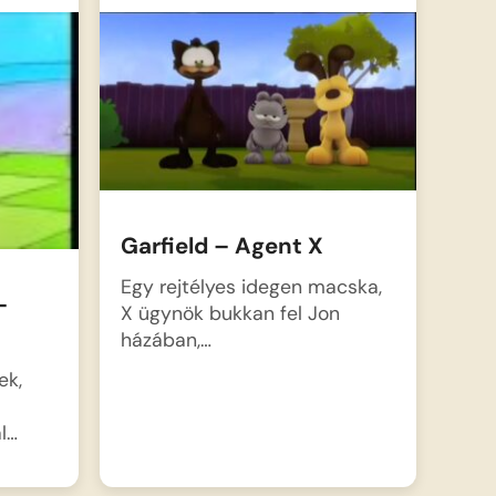
Garfield – Agent X
Egy rejtélyes idegen macska,
–
X ügynök bukkan fel Jon
házában,…
ek,
l…