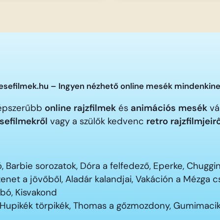
sefilmek.hu – Ingyen nézhető online mesék mindenkine
gnépszerűbb
online rajzfilmek
és
animációs mesék
vár
sefilmekről
vagy a szülők kedvenc
retro rajzfilmjeir
 Barbie sorozatok, Dóra a felfedező, Eperke, Chugg
enet a jövőből, Aladár kalandjai, Vakáción a Mézga
ubó, Kisvakond
 Hupikék törpikék, Thomas a gőzmozdony, Gumimacik