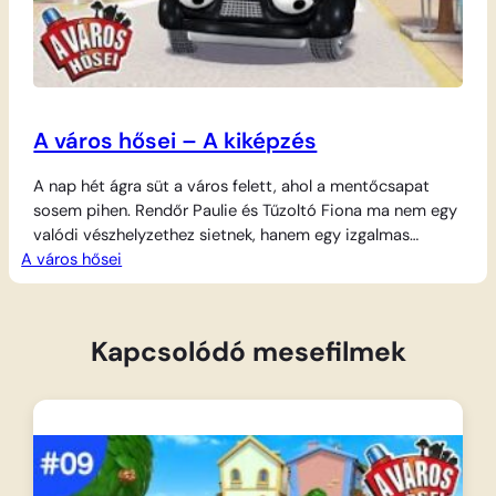
A város hősei – A kiképzés
A nap hét ágra süt a város felett, ahol a mentőcsapat
sosem pihen. Rendőr Paulie és Tűzoltó Fiona ma nem egy
valódi vészhelyzethez sietnek, hanem egy izgalmas
A város hősei
gyakorlaton vesznek részt, hogy még ügyesebbek
legyenek. A kiképzés során próbára teszik gyorsaságukat
és bátorságukat, hiszen mindig készen kell állniuk, ha baj
történik. Ám ahol Vészvonzó Varjú felbukkan,…
Kapcsolódó mesefilmek