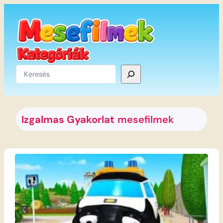
Ugrás
a
tartalomhoz
Keresés
Izgalmas Gyakorlat
mesefilmek