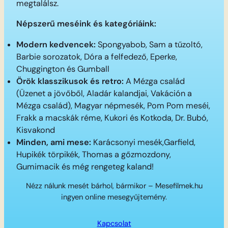
megtalálsz.
Népszerű meséink és kategóriáink:
Modern kedvencek:
Spongyabob, Sam a tűzoltó,
Barbie sorozatok, Dóra a felfedező, Eperke,
Chuggington és Gumball
Örök klasszikusok és retro:
A Mézga család
(Üzenet a jövőből, Aladár kalandjai, Vakáción a
Mézga család), Magyar népmesék, Pom Pom meséi,
Frakk a macskák réme, Kukori és Kotkoda, Dr. Bubó,
Kisvakond
Minden, ami mese:
Karácsonyi mesék,Garfield,
Hupikék törpikék, Thomas a gőzmozdony,
Gumimacik és még rengeteg kaland!
Nézz nálunk mesét bárhol, bármikor – Mesefilmek.hu
ingyen online mesegyűjtemény.
Kapcsolat