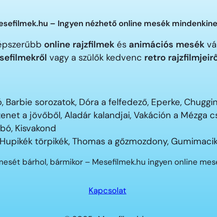
sefilmek.hu – Ingyen nézhető online mesék mindenkine
gnépszerűbb
online rajzfilmek
és
animációs mesék
vár
sefilmekről
vagy a szülők kedvenc
retro rajzfilmjeir
 Barbie sorozatok, Dóra a felfedező, Eperke, Chugg
enet a jövőből, Aladár kalandjai, Vakáción a Mézga
ubó, Kisvakond
 Hupikék törpikék, Thomas a gőzmozdony, Gumimacik
mesét bárhol, bármikor – Mesefilmek.hu ingyen online me
Kapcsolat