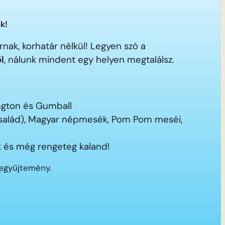
k!
nak, korhatár nélkül! Legyen szó a
ől
, nálunk mindent egy helyen megtalálsz.
ington és Gumball
 család), Magyar népmesék, Pom Pom meséi,
 és még rengeteg kaland!
segyűjtemény.