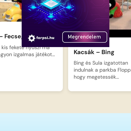
– Fecsegő Taxi
a kis fekete nyuszi ma
Kacsák – Bing
gyon izgalmas játékot…
Bing és Sula izgatottan
indulnak a parkba Floppa
hogy megetessék…