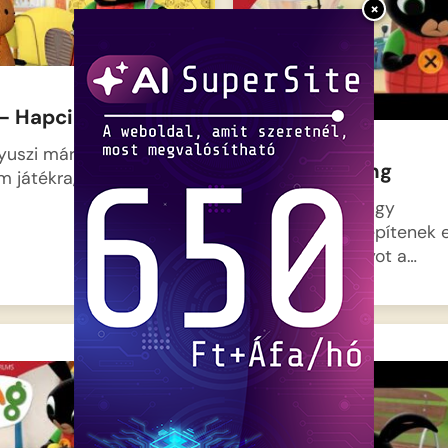
×
– Hapci
yuszi már nagyon készül
Kockák – Bing
m játékra, de hirtelen…
Bing és Sula nagy
lelkesedéssel építenek 
hatalmas tornyot a…