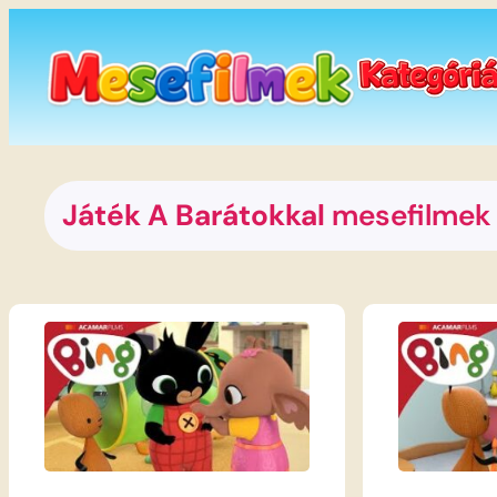
Ugrás
a
tartalomhoz
Játék A Barátokkal
mesefilmek