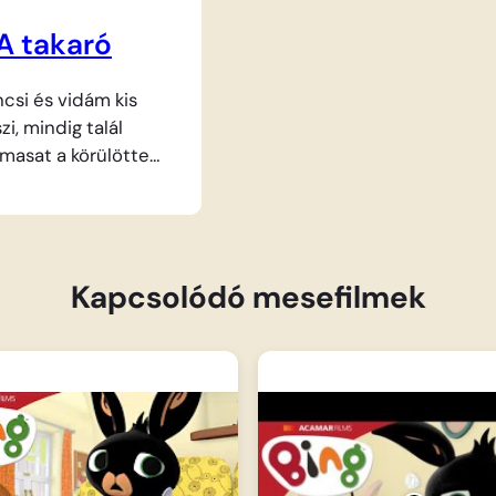
A takaró
ncsi és vidám kis
i, mindig talál
lmasat a körülötte
an. Ma egy puha
 forog a játék, ahol
rátja, Flop is vele
türelmével és
Kapcsolódó mesefilmek
l segítse őt. A
marosan
nak a többiek is:
ány Sula, a mindig
o, a cserfes Coco…