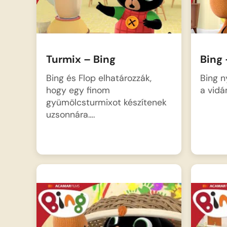
Turmix – Bing
Bing 
Bing és Flop elhatározzák,
Bing n
hogy egy finom
a vidá
gyümölcsturmixot készítenek
uzsonnára….