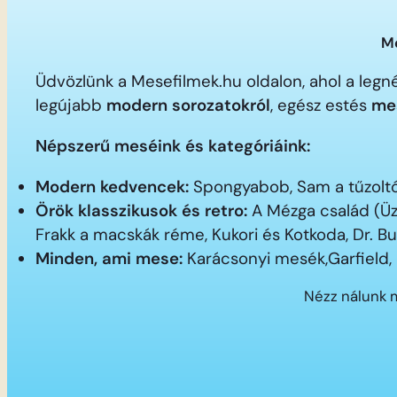
Me
Üdvözlünk a Mesefilmek.hu oldalon, ahol a le
legújabb
modern sorozatokról
, egész estés
me
Népszerű meséink és kategóriáink:
Modern kedvencek:
Spongyabob, Sam a tűzoltó,
Örök klasszikusok és retro:
A Mézga család (Üz
Frakk a macskák réme, Kukori és Kotkoda, Dr. B
Minden, ami mese:
Karácsonyi mesék,Garfield,
Nézz nálunk 