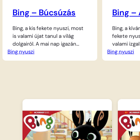
Bing – Búcsúzás
Bing – 
Bing, a kis fekete nyuszi, most
Bing, a kívá
is valami újat tanul a világ
fekete nyusz
dolgairól. A mai nap igazán
valami izga
Bing nyuszi
különleges, hiszen Bing és
Bing nyuszi
lévő világb
barátai, Sula, Coco, Pando és a
takaró körül
kis Charlie együtt töltenek egy
a legjobb ba
vidám délutánt. Rengeteget
tart, hogy 
játszanak, fogócskáznak és
szeretetéve
kacagnak, de ahogy minden
mókába ha
játéknak, egyszer ennek is
bekapcsolód
vége szakad. Elérkezik a
az elefántl
pillanat, amikor a barátoknak
bátor Pand
haza…