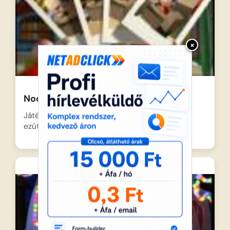
×
Noddy és a vicces képek
Játékvárosban mindig zajlik az élet, és Nodi
ezúttal is egy…