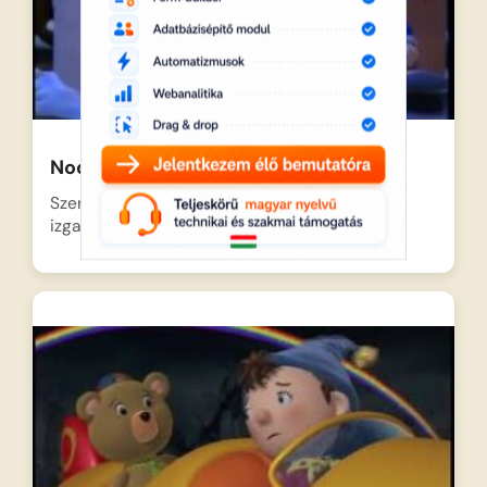
Noddy megmenti a karácsonyt
Szenteste van Játékvárosban, és mindenki
izgatottan várja a Télapó érkezését,…