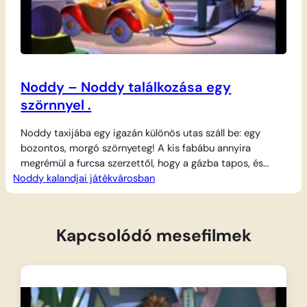
Noddy – Noddy találkozása egy
szörnnyel .
Noddy taxijába egy igazán különös utas száll be: egy
bozontos, morgó szörnyeteg! A kis fabábu annyira
megrémül a furcsa szerzettől, hogy a gázba tapos, és
Noddy kalandjai játékvárosban
rekordsebességgel száguld az állomás felé, csak hogy
mielőbb megszabaduljon tőle. A kalandos fuvar közben
Noddy alig várja, hogy biztonságban tudhassa magát, ám
a történet végére kiderül, hogy a félelmetesnek tűnő…
Kapcsolódó mesefilmek