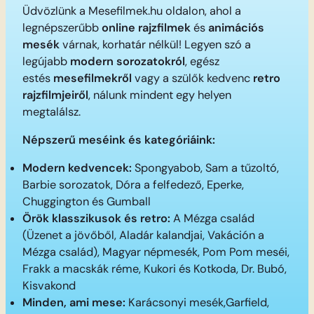
Üdvözlünk a Mesefilmek.hu oldalon, ahol a
legnépszerűbb
online rajzfilmek
és
animációs
mesék
várnak, korhatár nélkül! Legyen szó a
legújabb
modern sorozatokról
, egész
estés
mesefilmekről
vagy a szülők kedvenc
retro
rajzfilmjeiről
, nálunk mindent egy helyen
megtalálsz.
Népszerű meséink és kategóriáink:
Modern kedvencek:
Spongyabob, Sam a tűzoltó,
Barbie sorozatok, Dóra a felfedező, Eperke,
Chuggington és Gumball
Örök klasszikusok és retro:
A Mézga család
(Üzenet a jövőből, Aladár kalandjai, Vakáción a
Mézga család), Magyar népmesék, Pom Pom meséi,
Frakk a macskák réme, Kukori és Kotkoda, Dr. Bubó,
Kisvakond
Minden, ami mese:
Karácsonyi mesék,Garfield,