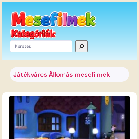
Ugrás
a
tartalomhoz
Keresés
Játékváros Állomás
mesefilmek