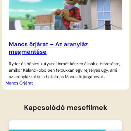
Mancs őrjárat – Az aranyláz
megmentése
Ryder és hősies kutyusai ismét készen állnak a bevetésre,
amikor Kaland-öbölben felbukkan egy rejtélyes ügy, ami
az aranylázzal és a hatalmas Mancs őrjárgánnyal
Mancs Őrjárat
kapcsolatos. Chase, a rendőrkutya azonnal az élre áll, de
szükség van Marshall bátorságára és Rubble markolójára
is, hogy elhárítsák a bajt. Skye a levegőből figyeli az
eseményeket, míg Zuma és Rocky a…
Kapcsolódó mesefilmek