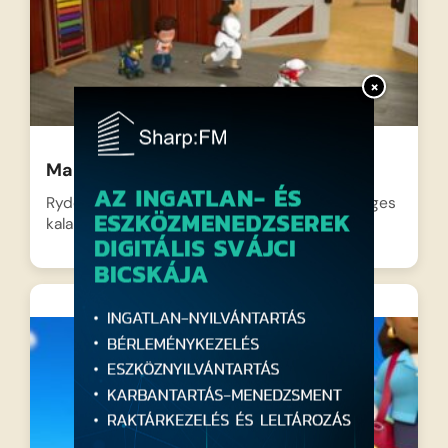
×
Mancs Őrjárat – Kutyfu
Ryder és a hős kutyusok egy egészen különleges
kalandra készülnek,…