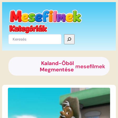
Ugrás
a
tartalomhoz
Keresés
Kaland-Öböl
mesefilmek
Megmentése