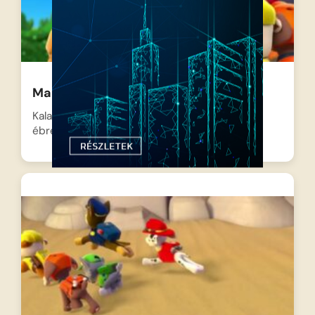
Mancs őrjárat – A nagy verseny
Kaland-öböl lakói ma különleges eseményre
ébredtek, hiszen elérkezett a várva…