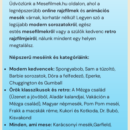
Üdvözlünk a Mesefilmek.hu oldalon, ahol a
legnépszerűbb
online rajzfilmek
és
animációs
mesék
várnak, korhatár nélkül! Legyen szó a
legújabb
modern sorozatokról
, egész
estés
mesefilmekről
vagy a szülők kedvenc
retro
rajzfilmjeiről
, nálunk mindent egy helyen
megtalálsz.
Népszerű meséink és kategóriáink:
Modern kedvencek:
Spongyabob, Sam a tűzoltó,
Barbie sorozatok, Dóra a felfedező, Eperke,
Chuggington és Gumball
Örök klasszikusok és retro:
A Mézga család
(Üzenet a jövőből, Aladár kalandjai, Vakáción a
Mézga család), Magyar népmesék, Pom Pom meséi,
Frakk a macskák réme, Kukori és Kotkoda, Dr. Bubó,
Kisvakond
Minden, ami mese:
Karácsonyi mesék,Garfield,