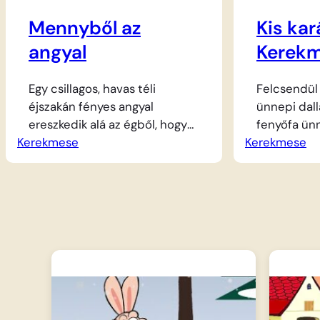
Mennyből az
Kis ka
angyal
Kerek
Egy csillagos, havas téli
Felcsendül
éjszakán fényes angyal
ünnepi dal
ereszkedik alá az égből, hogy
fenyőfa ünn
Kerekmese
meglátogassa a mezőn pihenő
Kerekmese
a szobában
pásztorokat. A pásztorok nagy
ínycsiklandó
örömmel fogadják a hírt, és
hiszen már 
sietve indulnak el
és készülne
Betlehembe, a kicsi istállóhoz.
finomságok
Ott, a szalmával bélelt
tagja izgat
jászolban találják meg a kis
varázsát e
Jézust, akire Mária és József
zenés vide
vigyáz nagy szeretettel. A
elhozza a 
meghitt pillanatokat és a
melegségét