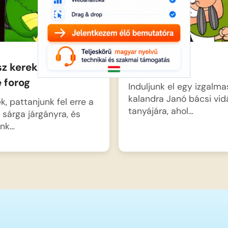
sz kereke csak
J betűs dal
 forog
Induljunk el egy izgalma
kalandra Janó bácsi vi
k, pattanjunk fel erre a
tanyájára, ahol…
 sárga járgányra, és
unk…