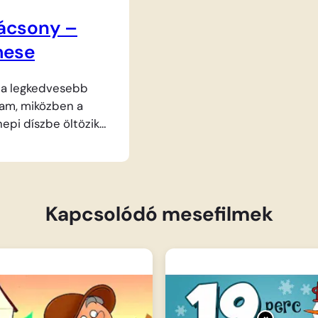
rácsony –
mese
 a legkedvesebb
lam, miközben a
epi díszbe öltözik
. A konyhából
 illatok szállnak,
sül a finom kalács
k a karácsonyi
Kapcsolódó mesefilmek
. A család minden
ottan várja az ünnep
bben a hangulatos,
óban, amely
szeretet ünnepének
.