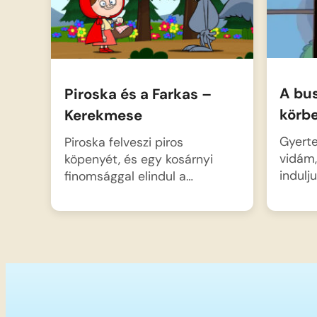
A bu
Piroska és a Farkas –
körbe
Kerekmese
Gyerte
Piroska felveszi piros
vidám,
köpenyét, és egy kosárnyi
indulj
finomsággal elindul a…