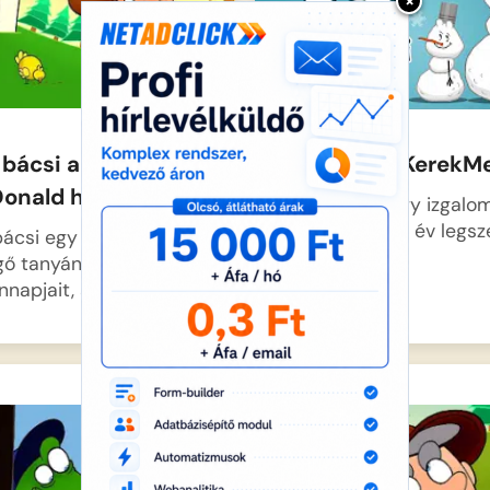
×
 bácsi a tanyán (Old
Karácsonyi KerekM
onald had a farm)
Tomi és Lili nagy izgal
készülődnek az év legs
bácsi egy hatalmas,
ünnepére,…
ő tanyán éli
nnapjait, ahol sosem…