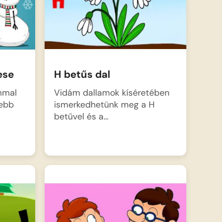
H betűs dal
ese
Vidám dallamok kíséretében
ommal
ismerkedhetünk meg a H
zebb
betűvel és a…