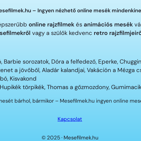
sefilmek.hu – Ingyen nézhető online mesék mindenkine
gnépszerűbb
online rajzfilmek
és
animációs mesék
vár
sefilmekről
vagy a szülők kedvenc
retro rajzfilmjeir
 Barbie sorozatok, Dóra a felfedező, Eperke, Chugg
enet a jövőből, Aladár kalandjai, Vakáción a Mézga
ubó, Kisvakond
 Hupikék törpikék, Thomas a gőzmozdony, Gumimacik
mesét bárhol, bármikor – Mesefilmek.hu ingyen online me
Kapcsolat
© 2025 · Mesefilmek.hu