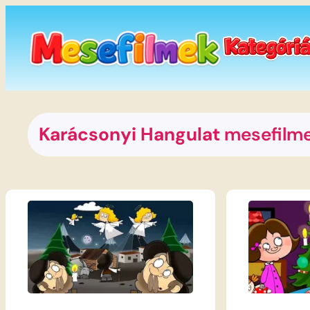
Ugrás
a
tartalomhoz
Karácsonyi Hangulat
mesefilm