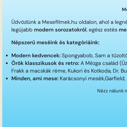
Me
Üdvözlünk a Mesefilmek.hu oldalon, ahol a le
legújabb
modern sorozatokról
, egész estés
me
Népszerű meséink és kategóriáink:
Modern kedvencek:
Spongyabob, Sam a tűzoltó,
Örök klasszikusok és retro:
A Mézga család (Üz
Frakk a macskák réme, Kukori és Kotkoda, Dr. B
Minden, ami mese:
Karácsonyi mesék,Garfield,
Nézz nálunk 