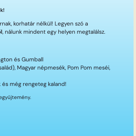
k!
nak, korhatár nélkül! Legyen szó a
ől
, nálunk mindent egy helyen megtalálsz.
ington és Gumball
 család), Magyar népmesék, Pom Pom meséi,
 és még rengeteg kaland!
segyűjtemény.