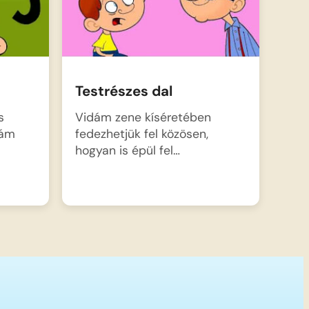
Testrészes dal
s
Vidám zene kíséretében
dám
fedezhetjük fel közösen,
hogyan is épül fel…