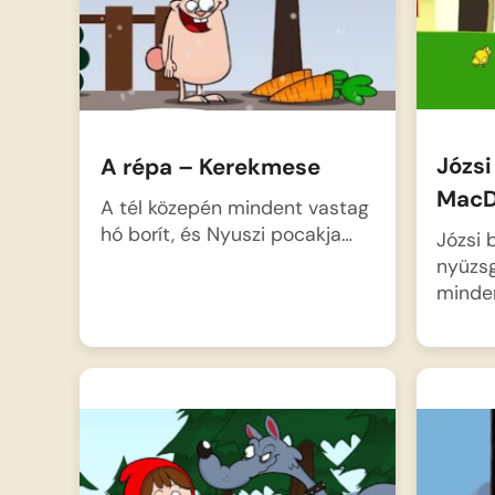
betlehemi…
Józsi
A répa – Kerekmese
MacD
A tél közepén mindent vastag
hó borít, és Nyuszi pocakja…
Józsi 
nyüzsg
minde