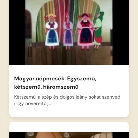
Magyar népmesék: Egyszemű,
kétszemű, háromszemű
Kétszemű, a szép és dolgos leány sokat szenved
irigy nővéreitől,…