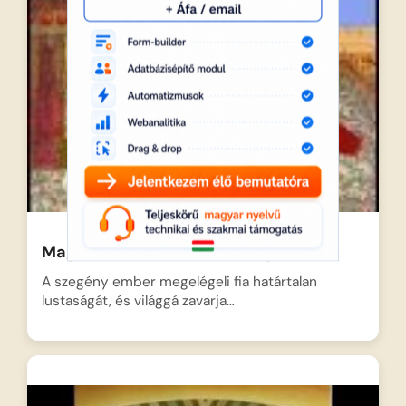
Magyar népmesék: A rest legényről
A szegény ember megelégeli fia határtalan
lustaságát, és világgá zavarja…