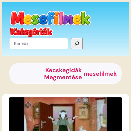
Ugrás
a
tartalomhoz
Keresés
Kecskegidák
mesefilmek
Megmentése