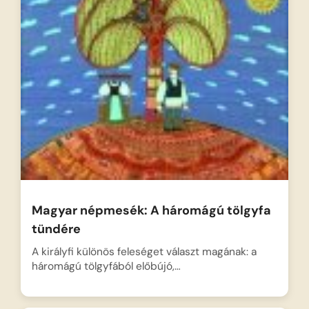
Magyar népmesék: A háromágú tölgyfa
tündére
A királyfi különös feleséget választ magának: a
háromágú tölgyfából előbújó,…