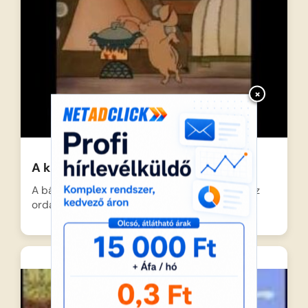
×
A kis malac és a farkasok
A bátor kismalac egyedül éldegél, ám a gonosz
ordasok fenik…