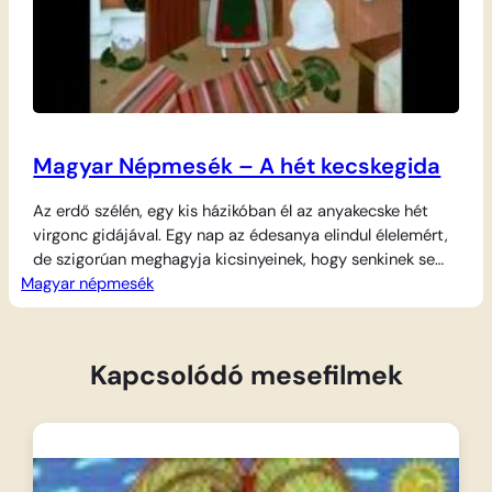
Magyar Népmesék – A hét kecskegida
Az erdő szélén, egy kis házikóban él az anyakecske hét
virgonc gidájával. Egy nap az édesanya elindul élelemért,
de szigorúan meghagyja kicsinyeinek, hogy senkinek se
Magyar népmesék
nyissanak ajtót, mert a gonosz farkas leselkedik rájuk. A
ravasz ordas mindent megpróbál, hogy becsapja a
gyanútlan kiskecskéket: krétát eszik, hogy lágyabb legyen
a hangja, és a molnárnál lisztbe mártja…
Kapcsolódó mesefilmek