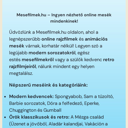
Mesefilmek.hu – Ingyen nézhető online mesék
mindenkinek!
Üdvözlünk a Mesefilmek.hu oldalon, ahol a
legnépszerűbb
online rajzfilmek
és
animációs
mesék
várnak, korhatár nélkül! Legyen szó a
legújabb
modern sorozatokról
, egész
estés
mesefilmekről
vagy a szülők kedvenc
retro
rajzfilmjeiről
, nálunk mindent egy helyen
megtalálsz.
Népszerű meséink és kategóriáink:
Modern kedvencek:
Spongyabob, Sam a tűzoltó,
Barbie sorozatok, Dóra a felfedező, Eperke,
Chuggington és Gumball
Örök klasszikusok és retro:
A Mézga család
(Üzenet a jövőből, Aladár kalandjai, Vakáción a