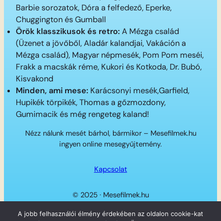
Barbie sorozatok, Dóra a felfedező, Eperke,
Chuggington és Gumball
Örök klasszikusok és retro:
A Mézga család
(Üzenet a jövőből, Aladár kalandjai, Vakáción a
Mézga család), Magyar népmesék, Pom Pom meséi,
Frakk a macskák réme, Kukori és Kotkoda, Dr. Bubó,
Kisvakond
Minden, ami mese:
Karácsonyi mesék,Garfield,
Hupikék törpikék, Thomas a gőzmozdony,
Gumimacik és még rengeteg kaland!
Nézz nálunk mesét bárhol, bármikor – Mesefilmek.hu
ingyen online mesegyűjtemény.
Kapcsolat
© 2025 · Mesefilmek.hu
Twitter
Instagram
LinkedIn
Facebook
A jobb felhasználói élmény érdekében az oldalon cookie-kat