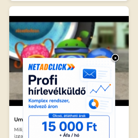
×
Umizoomi – Pizzafagyi
Milli, Geo és a mindig segítőkész robot, Rob,
izgalmas kalandra…