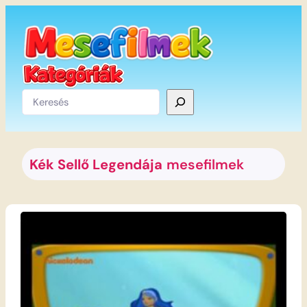
Ugrás
a
tartalomhoz
Keresés
Kék Sellő Legendája
mesefilmek