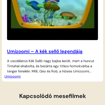
Umizoomi – A kék sellő legendája
A csodálatos Kék Sellő nagy bajba került, mert a huncut
Tintahal elrabolta, és bezárta egy titkos homokvárba a
tenger fenekén. Milli, Geo és Rob, a hősies Umizoomi
Umizoomi
csapat azonnal a segítségére siet, hogy kiszabadítsák a
fogságból. A víz alatti világban vezető izgalmas út során
követniük kell a csillogó kék pikkelyeket, amelyek nyomra
vezetik őket a…
Kapcsolódó mesefilmek