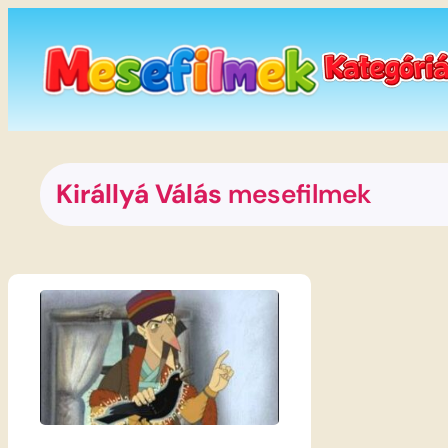
Ugrás
a
tartalomhoz
Királlyá Válás
mesefilmek