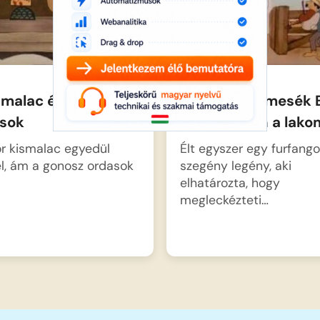
 malac és a
Magyar Népmesék 
asok
a tánc aztán a lak
r kismalac egyedül
Élt egyszer egy furfang
l, ám a gonosz ordasok
szegény legény, aki
elhatározta, hogy
megleckézteti…