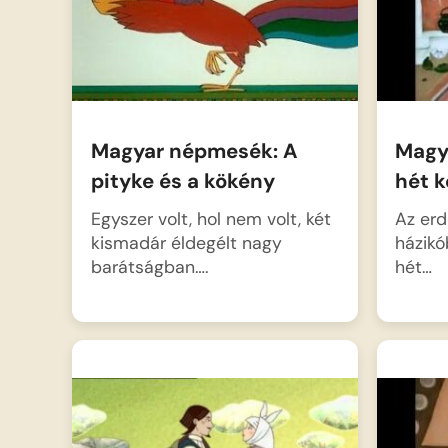
Magyar népmesék: A
Magy
pityke és a kökény
hét 
Egyszer volt, hol nem volt, két
Az erd
kismadár éldegélt nagy
házikó
barátságban….
hét…