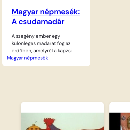
Magyar népmesék:
A csudamadár
A szegény ember egy
különleges madarat fog az
erdőben, amelyről a kapzsi
Magyar népmesék
vendég megtudja, hogy
varázsereje van. Egy régi írás
szerint aki a madár fejét
megeszi, király lesz, aki pedig a
szívét, annak minden reggel
arany kerül a feje alá. A gazdag
uraság azonnal megsütteti a
madarat, ám a szegény ember
két fia véletlenül megeszi…