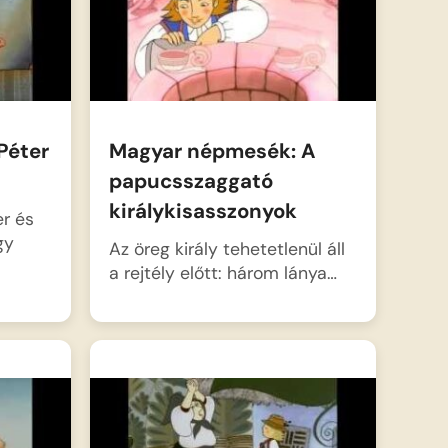
Péter
Magyar népmesék: A
papucsszaggató
királykisasszonyok
er és
gy
Az öreg király tehetetlenül áll
a rejtély előtt: három lánya…