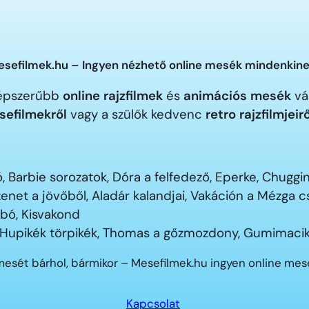
sefilmek.hu – Ingyen nézhető online mesék mindenkine
gnépszerűbb
online rajzfilmek
és
animációs mesék
vár
sefilmekről
vagy a szülők kedvenc
retro rajzfilmjeir
 Barbie sorozatok, Dóra a felfedező, Eperke, Chugg
enet a jövőből, Aladár kalandjai, Vakáción a Mézga
ubó, Kisvakond
 Hupikék törpikék, Thomas a gőzmozdony, Gumimacik
mesét bárhol, bármikor – Mesefilmek.hu ingyen online me
Kapcsolat