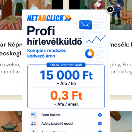
×
ar Népmesék – A
Magyar népmesék: 
kecskegida
és Pál
ő szélén, egy kis
Két szegény legény, Pét
ban él az anyakecske
Pál szerencsét próbál e
gazdag…