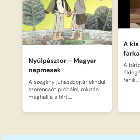
A kis
fark
Nyúlpásztor – Magyar
A báto
nepmesek
éldegé
fenik…
A szegény juhászbojtár elindul
szerencsét próbálni, miután
meghallja a hírt,…