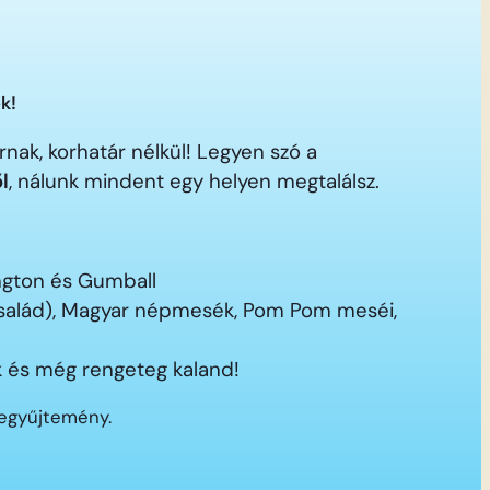
k!
nak, korhatár nélkül! Legyen szó a
ől
, nálunk mindent egy helyen megtalálsz.
ington és Gumball
 család), Magyar népmesék, Pom Pom meséi,
 és még rengeteg kaland!
segyűjtemény.