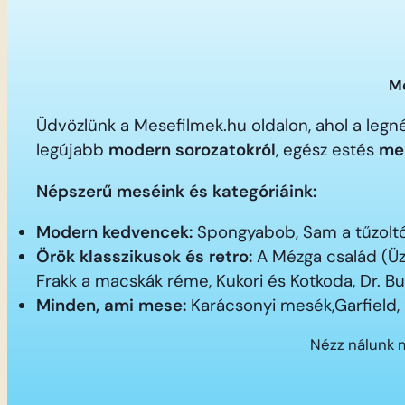
Me
Üdvözlünk a Mesefilmek.hu oldalon, ahol a le
legújabb
modern sorozatokról
, egész estés
me
Népszerű meséink és kategóriáink:
Modern kedvencek:
Spongyabob, Sam a tűzoltó,
Örök klasszikusok és retro:
A Mézga család (Üz
Frakk a macskák réme, Kukori és Kotkoda, Dr. B
Minden, ami mese:
Karácsonyi mesék,Garfield,
Nézz nálunk 