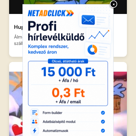
×
Hupikék törpikék – A törpönkívüli
Álmodozó törp leghőbb vágya, hogy űrhajóba
szálljon és eljusson a…