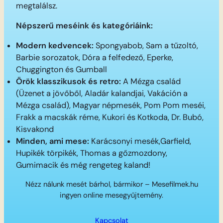
megtalálsz.
Népszerű meséink és kategóriáink:
Modern kedvencek:
Spongyabob, Sam a tűzoltó,
Barbie sorozatok, Dóra a felfedező, Eperke,
Chuggington és Gumball
Örök klasszikusok és retro:
A Mézga család
(Üzenet a jövőből, Aladár kalandjai, Vakáción a
Mézga család), Magyar népmesék, Pom Pom meséi,
Frakk a macskák réme, Kukori és Kotkoda, Dr. Bubó,
Kisvakond
Minden, ami mese:
Karácsonyi mesék,Garfield,
Hupikék törpikék, Thomas a gőzmozdony,
Gumimacik és még rengeteg kaland!
Nézz nálunk mesét bárhol, bármikor – Mesefilmek.hu
ingyen online mesegyűjtemény.
Kapcsolat