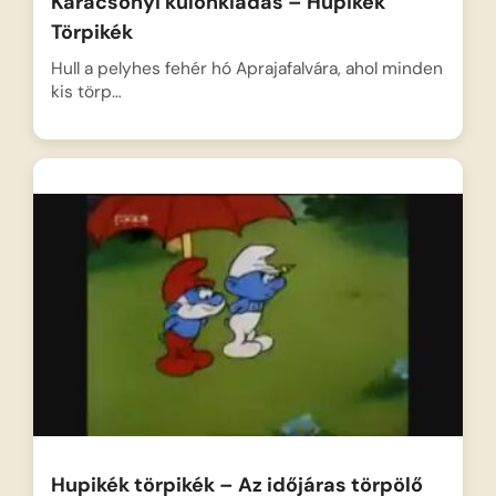
Karácsonyi különkiadás – Hupikék
Törpikék
Hull a pelyhes fehér hó Aprajafalvára, ahol minden
kis törp…
Hupikék törpikék – Az időjáras törpölő