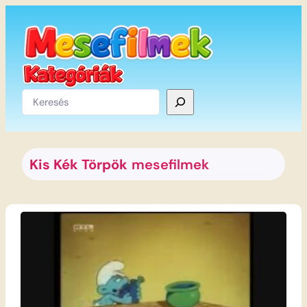
Ugrás
a
tartalomhoz
Keresés
Kis Kék Törpök
mesefilmek