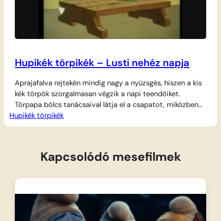
Hupikék törpikék – Lusti nehéz napja
Aprajafalva rejtekén mindig nagy a nyüzsgés, hiszen a kis
kék törpök szorgalmasan végzik a napi teendőiket.
Törpapa bölcs tanácsaival látja el a csapatot, miközben
Hupikék törpikék
Ügyi új találmányokon töri a fejét, Törperős pedig
hatalmas izmait fitogtatva cipeli a terheket. A csinos
Törpilla virágoskertjét gondozza, Okoska pedig
fennhangon magyarázza a tudnivalókat mindenkinek, aki
Kapcsolódó mesefilmek
meghallgatja. A nagy sürgés-forgás…