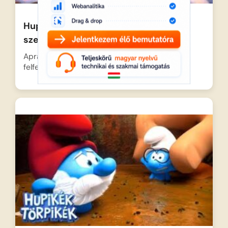
Hupikék törpikék – Kékben virágzik a
szerelem
Aprajafalva lakói egy reggel különleges
felfedezést tesznek, amikor egy ritka…