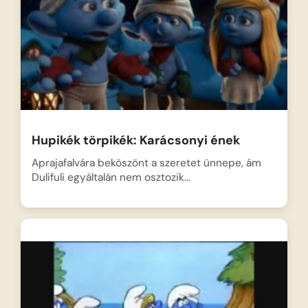
Hupikék törpikék: Karácsonyi ének
Aprajafalvára beköszönt a szeretet ünnepe, ám
Dulifuli egyáltalán nem osztozik…