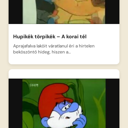
Hupikék törpikék – A korai tél
Aprajafalva lakóit váratlanul éri a hirtelen
beköszöntő hideg, hiszen a…