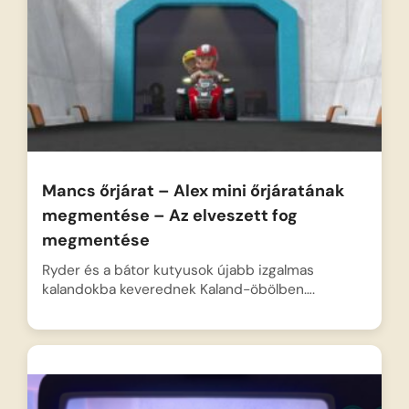
Mancs őrjárat – Alex mini őrjáratának
megmentése – Az elveszett fog
megmentése
Ryder és a bátor kutyusok újabb izgalmas
kalandokba keverednek Kaland-öbölben….