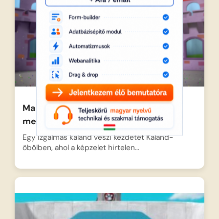
Mancs őrjárat – Egy sárkány
megmentése
Egy izgalmas kaland veszi kezdetét Kaland-
öbölben, ahol a képzelet hirtelen…