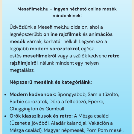
Mesefilmek.hu – Ingyen nézhető online mesék
mindenkinek!
Üdvözlünk a Mesefilmek.hu oldalon, ahol a
legnépszerűbb
online rajzfilmek
és
animációs
mesék
várnak, korhatár nélkül! Legyen szó a
legújabb
modern sorozatokról
, egész
estés
mesefilmekről
vagy a szülők kedvenc
retro
rajzfilmjeiről
, nálunk mindent egy helyen
megtalálsz.
Népszerű meséink és kategóriáink:
Modern kedvencek:
Spongyabob, Sam a tűzoltó,
Barbie sorozatok, Dóra a felfedező, Eperke,
Chuggington és Gumball
Örök klasszikusok és retro:
A Mézga család
(Üzenet a jövőből, Aladár kalandjai, Vakáción a
Mézga család), Magyar népmesék, Pom Pom meséi,