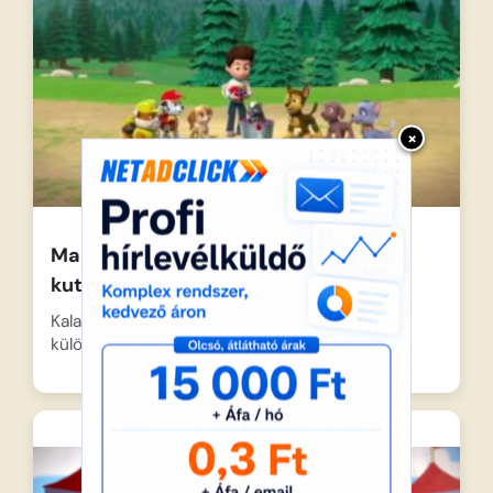
×
Mancs Őrjárat – A borzbűz elűz – A
kutyik és a bálnamese
Kaland-öbölben sosem unalmas az élet,
különösen, amikor egy fekete-fehér csíkos…