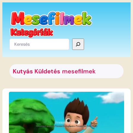
Ugrás
a
tartalomhoz
Keresés
Kutyás Küldetés
mesefilmek