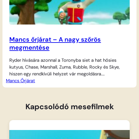
Mancs őrjárat – A nagy szőrös
megmentése
Ryder hívására azonnal a Toronyba siet a hat hősies
kutyus, Chase, Marshall, Zuma, Rubble, Rocky és Skye,
hiszen egy rendkívüli helyzet vár megoldásra.
Mancs Őrjárat
Kalandöbölben felbukkant egy titokzatos, nagy szőrös
vendég, akinek segítségre van szüksége, és csak a Mancs
Őrjárat csapata tudja biztonságba helyezni. A technikai
zseni Ryder kiosztja a feladatokat, a kutyik pedig
Kapcsolódó mesefilmek
bepattannak menő…