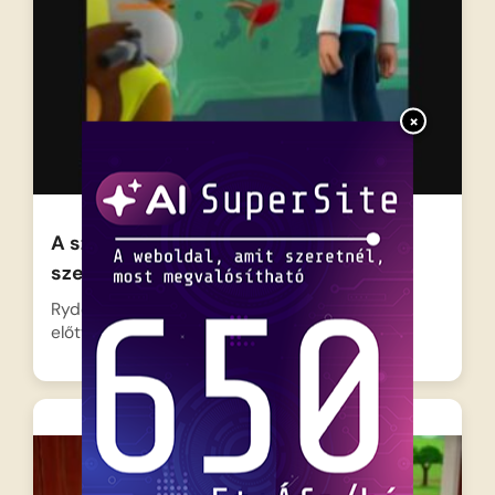
×
A szimat megmentése, A
szellemkunyhó
Ryder és a bátor kutyusok ismét nagy feladat
előtt állnak…