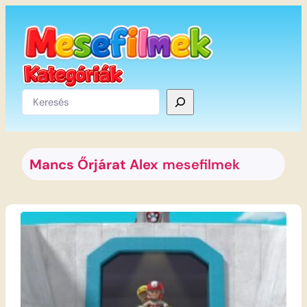
Ugrás
a
tartalomhoz
Keresés
Mancs Őrjárat Alex
mesefilmek