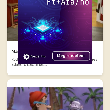
Mancs Őrjárat – Kutyfu
Ryder és a hős kutyusok egy egészen különleges
kalandra készülnek,…