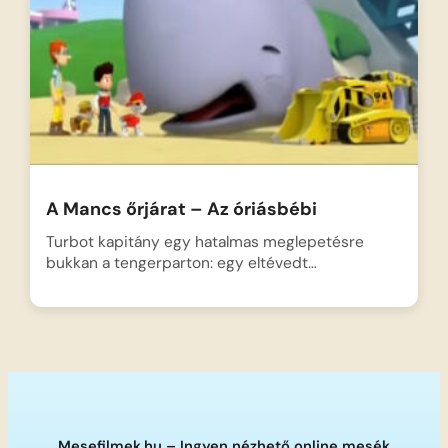
A Mancs őrjárat – Az óriásbébi
Turbot kapitány egy hatalmas meglepetésre
bukkan a tengerparton: egy eltévedt…
Mesefilmek.hu – Ingyen nézhető online mesék