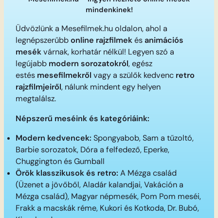
mindenkinek!
Üdvözlünk a Mesefilmek.hu oldalon, ahol a
legnépszerűbb
online rajzfilmek
és
animációs
mesék
várnak, korhatár nélkül! Legyen szó a
legújabb
modern sorozatokról
, egész
estés
mesefilmekről
vagy a szülők kedvenc
retro
rajzfilmjeiről
, nálunk mindent egy helyen
megtalálsz.
Népszerű meséink és kategóriáink:
Modern kedvencek:
Spongyabob, Sam a tűzoltó,
Barbie sorozatok, Dóra a felfedező, Eperke,
Chuggington és Gumball
Örök klasszikusok és retro:
A Mézga család
(Üzenet a jövőből, Aladár kalandjai, Vakáción a
Mézga család), Magyar népmesék, Pom Pom meséi,
Frakk a macskák réme, Kukori és Kotkoda, Dr. Bubó,