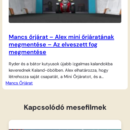
Mancs őrjárat – Alex mini őrjáratának
megmentése – Az elveszett fog
megmentése
Ryder és a bátor kutyusok újabb izgalmas kalandokba
keverednek Kaland-öbölben. Alex elhatározza, hogy
létrehozza saját csapatát, a Mini Őrjáratot, és a
Mancs Őrjárat
környékbeli kisállatokat toborozza maga mellé segítőnek.
A játék azonban hamarosan komolyra fordul, amikor a kis
csapat bajba kerül, és csak az igazi Mancs Őrjárat tudja
megmenteni őket a vészhelyzetből. A nap nem ér véget…
Kapcsolódó mesefilmek