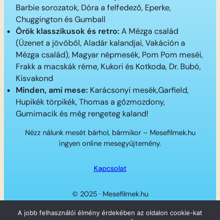
Barbie sorozatok, Dóra a felfedező, Eperke,
Chuggington és Gumball
Örök klasszikusok és retro:
A Mézga család
(Üzenet a jövőből, Aladár kalandjai, Vakáción a
Mézga család), Magyar népmesék, Pom Pom meséi,
Frakk a macskák réme, Kukori és Kotkoda, Dr. Bubó,
Kisvakond
Minden, ami mese:
Karácsonyi mesék,Garfield,
Hupikék törpikék, Thomas a gőzmozdony,
Gumimacik és még rengeteg kaland!
Nézz nálunk mesét bárhol, bármikor – Mesefilmek.hu
ingyen online mesegyűjtemény.
Kapcsolat
© 2025 · Mesefilmek.hu
Twitter
Instagram
LinkedIn
Facebook
A jobb felhasználói élmény érdekében az oldalon cookie-kat