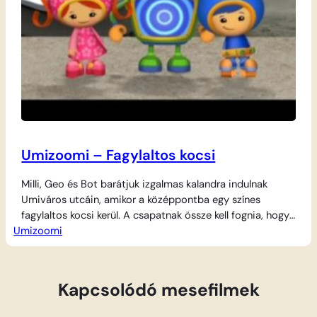
Umizoomi – Fagylaltos kocsi
Milli, Geo és Bot barátjuk izgalmas kalandra indulnak
Umiváros utcáin, amikor a középpontba egy színes
fagylaltos kocsi kerül. A csapatnak össze kell fognia, hogy
Umizoomi
a Matekerő segítségével elhárítsanak minden akadályt,
ami a hűsítő finomságok útjába áll. A minták felismerése,
a formák ismerete és a számolás elengedhetetlen ahhoz,
hogy a járgány célba érjen. Milli különleges mérési…
Kapcsolódó mesefilmek