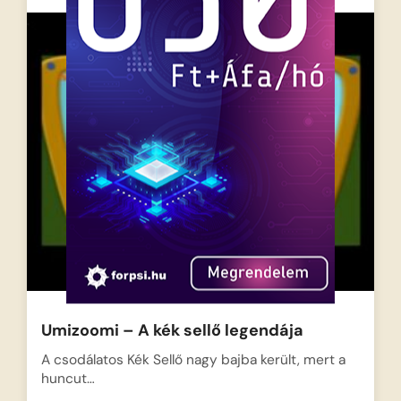
Umizoomi – A kék sellő legendája
A csodálatos Kék Sellő nagy bajba került, mert a
huncut…