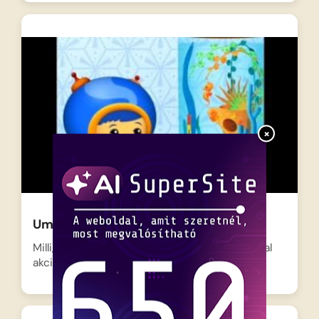
×
Umizoomi – Akvárium javítás
Milli, Geo és Rob, a segítőkész kis robot azonnal
akcióba…