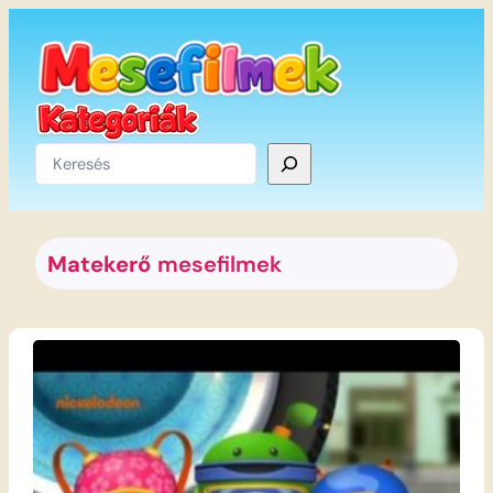
Ugrás
a
tartalomhoz
Keresés
Matekerő
mesefilmek