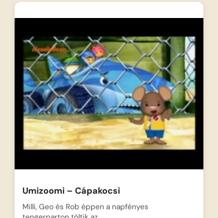
Umizoomi – Cápakocsi
Milli, Geo és Rob éppen a napfényes
tengerparton töltik az…