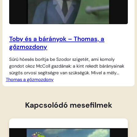
Toby és a bárányok – Thomas, a
gőzmozdony
Sűrű hóesés borítja be Szodor szigetét, ami komoly
gondot okoz McColl gazdának: a kint rekedt bárányainak
sürgős orvosi segítségre van szükségük. Mivel a mély
Thomas a gőzmozdony
hóban még a hókotróval felszerelt Duck is elakad, a
tapasztalt Toby vállalkozik a bátor mentőakcióra. Öreg
villamosmozdonyként egy elhagyatott, fákkal védett
vágányon keresztül juttatja el az állatorvost a bajbajutott
Kapcsolódó mesefilmek
jószágokhoz, hogy…