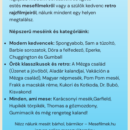
estés
mesefilmekről
vagy a szülők kedvenc
retro
rajzfilmjeiről
, nálunk mindent egy helyen
megtalálsz.
Népszerű meséink és kategóriáink:
Modern kedvencek:
Spongyabob, Sam a tűzoltó,
Barbie sorozatok, Dóra a felfedező, Eperke,
Chuggington és Gumball
Örök klasszikusok és retro:
A Mézga család
(Üzenet a jövőből, Aladár kalandjai, Vakáción a
Mézga család), Magyar népmesék, Pom Pom meséi,
Frakk a macskák réme, Kukori és Kotkoda, Dr. Bubó,
Kisvakond
Minden, ami mese:
Karácsonyi mesék,Garfield,
Hupikék törpikék, Thomas a gőzmozdony,
Gumimacik és még rengeteg kaland!
Nézz nálunk mesét bárhol, bármikor – Mesefilmek.hu