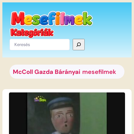
Ugrás
a
tartalomhoz
Keresés
McColl Gazda Bárányai
mesefilmek