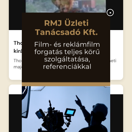
×
Thomas a gőzmozdony Iskolai
kirándulás
Thomas nagyon izgatott, mert azt reméli, ő viheti
majd az…