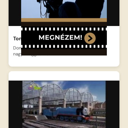
Tomasz a gőzmozdony – A küldönc
Donald és Douglas, a két skót ikermozdony
nagyon aggódik a…