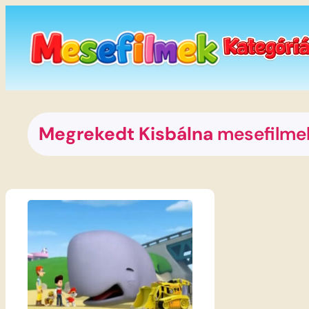
Ugrás
a
tartalomhoz
Megrekedt Kisbálna
mesefilme