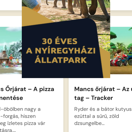
 Őrjárat – A pizza
Mancs őrjárat – Az 
entése
tag – Tracker
d-öbölben nagy a
Ryder és a bátor kutyu
-forgás, hiszen
ezúttal a sűrű, zöld
eg ízletes pizza vár
dzsungelbe…
ításra,…