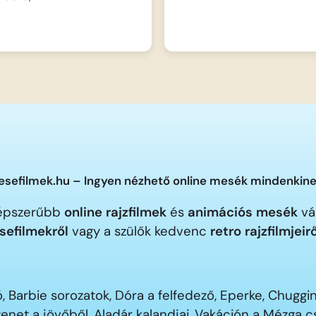
sefilmek.hu – Ingyen nézhető online mesék mindenkine
gnépszerűbb
online rajzfilmek
és
animációs mesék
vár
sefilmekről
vagy a szülők kedvenc
retro rajzfilmjeir
 Barbie sorozatok, Dóra a felfedező, Eperke, Chugg
enet a jövőből, Aladár kalandjai, Vakáción a Mézga