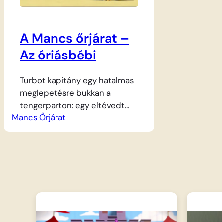
A Mancs őrjárat –
Az óriásbébi
Turbot kapitány egy hatalmas
meglepetésre bukkan a
tengerparton: egy eltévedt
Mancs Őrjárat
kisbálna rekedt meg a
homokban! Bár még csak bébi,
a mérete óriási, így egyedül
nem tud visszatérni a
tengerbe, az apály pedig
csapdába ejtette. A Mancs
őrjárat azonnal akcióba lendül,
hiszen a kisbálnát
folyamatosan hűteni kell, amíg