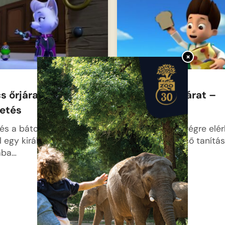
×
s őrjárat-Korona
A mancs őrjárat –
tetés
Iskolatáska
és a bátor kutyusok
Alex számára végre elér
 egy királyi rejtély
a várva várt első tanítás
ába…
…