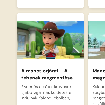
A mancs őrjárat – A
Mancs
tehenek megmentése
megm
Ryder és a bátor kutyusok
Kalan
újabb izgalmas küldetésre
sürgés
indulnak Kaland-öbölben,…
renget
kiszáll