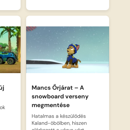
új
Mancs Őrjárat – A
snowboard verseny
megmentése
sok
Hatalmas a készülődés
Kaland-öbölben, hiszen
elérkezett a várva várt