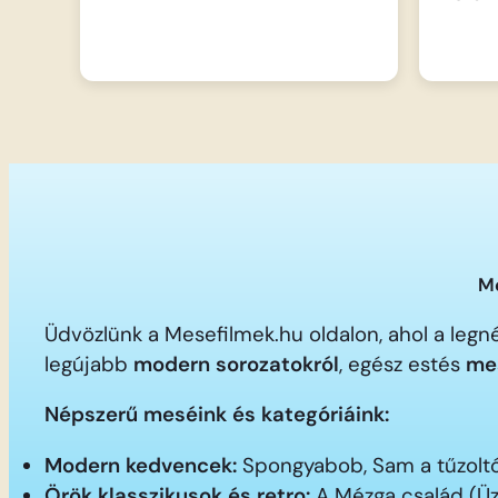
Me
Üdvözlünk a Mesefilmek.hu oldalon, ahol a le
legújabb
modern sorozatokról
, egész estés
me
Népszerű meséink és kategóriáink:
Modern kedvencek:
Spongyabob, Sam a tűzoltó,
Örök klasszikusok és retro:
A Mézga család (Üz