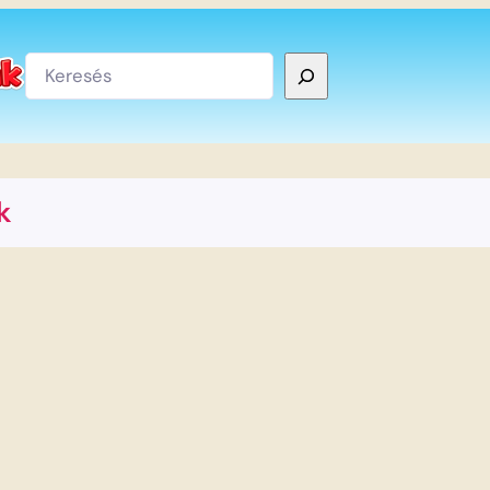
Keresés
k