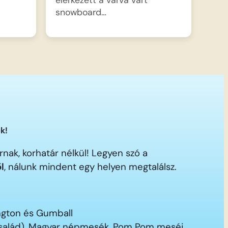
snowboard…
k!
nak, korhatár nélkül! Legyen szó a
ől
, nálunk mindent egy helyen megtalálsz.
ington és Gumball
 család), Magyar népmesék, Pom Pom meséi,