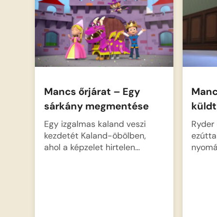
ki nem találnak egy tervet.
Ryderéknek minden erejükre…
Mancs őrjárat – Egy
Manc
sárkány megmentése
küld
Egy izgalmas kaland veszi
Ryder 
kezdetét Kaland-öbölben,
ezúttal
ahol a képzelet hirtelen…
nyom