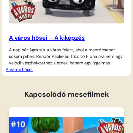
A város hősei – A kiképzés
A nap hét ágra süt a város felett, ahol a mentőcsapat
sosem pihen. Rendőr Paulie és Tűzoltó Fiona ma nem egy
valódi vészhelyzethez sietnek, hanem egy izgalmas
A város hősei
gyakorlaton vesznek részt, hogy még ügyesebbek
legyenek. A kiképzés során próbára teszik gyorsaságukat
és bátorságukat, hiszen mindig készen kell állniuk, ha baj
történik. Ám ahol Vészvonzó Varjú felbukkan,…
Kapcsolódó mesefilmek