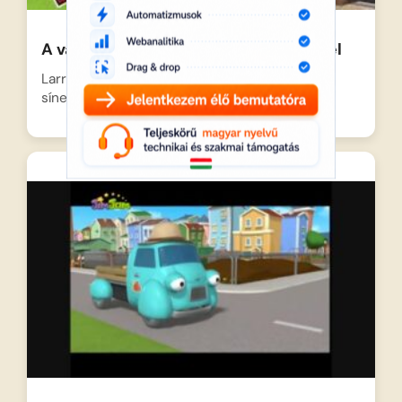
A város hősei – Egy vágányon Larryvel
Larry, a barátságos vonat vidáman zakatol a
síneken, de a…