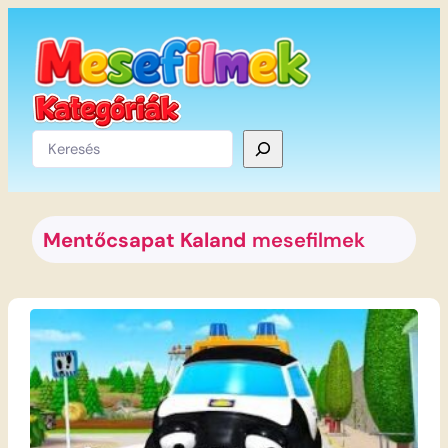
Ugrás
a
tartalomhoz
Keresés
Mentőcsapat Kaland
mesefilmek