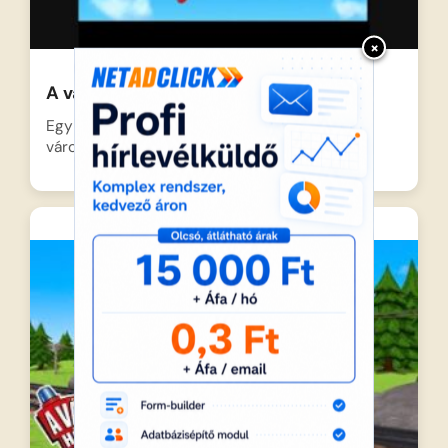
×
A város hősei-A hőlégballon
Egy gyönyörű, színes hőlégballon érkezik a
városba, ami azonnal felkelti…