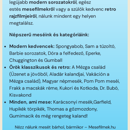
legújabb
modern sorozatokról
, egész
estés
mesefilmekről
vagy a szülők kedvenc
retro
rajzfilmjeiről
, nálunk mindent egy helyen
megtalálsz.
Népszerű meséink és kategóriáink:
Modern kedvencek:
Spongyabob, Sam a tűzoltó,
Barbie sorozatok, Dóra a felfedező, Eperke,
Chuggington és Gumball
Örök klasszikusok és retro:
A Mézga család
(Üzenet a jövőből, Aladár kalandjai, Vakáción a
Mézga család), Magyar népmesék, Pom Pom meséi,
Frakk a macskák réme, Kukori és Kotkoda, Dr. Bubó,
Kisvakond
Minden, ami mese:
Karácsonyi mesék,Garfield,
Hupikék törpikék, Thomas a gőzmozdony,
Gumimacik és még rengeteg kaland!
Nézz nálunk mesét bárhol, bármikor – Mesefilmek.hu