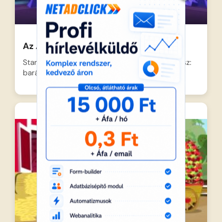
Az Alakváltók visszatérése 1-2
Starlight Glimmer döbbenetes felfedezést tesz:
barátait, a hercegnőket és Equestria…