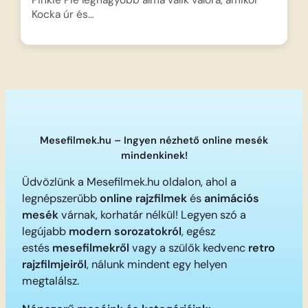
Pinkie Pie legnagyobb álma válik valóra, amikor
Kocka úr és…
Mesefilmek.hu – Ingyen nézhető online mesék
mindenkinek!
Üdvözlünk a Mesefilmek.hu oldalon, ahol a
legnépszerűbb
online rajzfilmek
és
animációs
mesék
várnak, korhatár nélkül! Legyen szó a
legújabb
modern sorozatokról
, egész
estés
mesefilmekről
vagy a szülők kedvenc
retro
rajzfilmjeiről
, nálunk mindent egy helyen
megtalálsz.