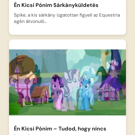
Én Kicsi Pónim Sárkányküldetés
Spike, a kis sárkány izgatottan figyeli az Equestria
egén átvonuló…
Én Kicsi Pónim – Tudod, hogy nincs