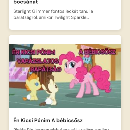
bocsánat
Starlight Glimmer fontos leckét tanul a
barátságról, amikor Twilight Sparkle…
Én Kicsi Pónim A bébicsősz