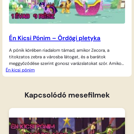
Én Kicsi Pónim – Ördögi pletyka
A pónik körében riadalom támad, amikor Zecora, a
titokzatos zebra a városba látogat, és a barátok
meggyőződése szerint gonosz varázslatokat szór. Amikor
Én kicsi pónim
a csapat tagjai furcsa tüneteket kezdenek produkálni –
Rarity szőre kezelhetetlenné válik, Fluttershy hangja
elmélyül, Rainbow Dash pedig csak fejjel lefelé tud repülni
–, azonnal Zecorát okolják az állítólagos átokért. Apple
Kapcsolódó mesefilmek
Bloom azonban…