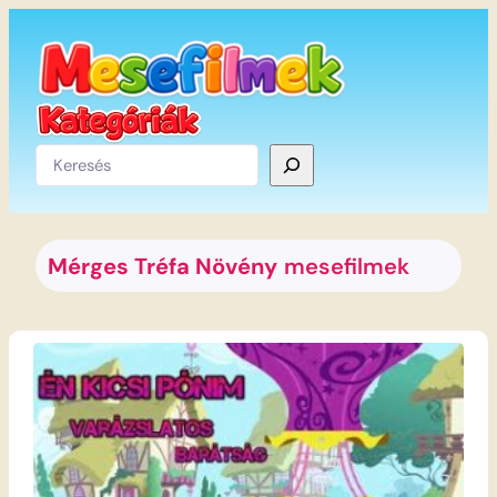
Ugrás
a
tartalomhoz
Keresés
Mérges Tréfa Növény
mesefilmek