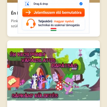
Én Kicsi Pónim – Egyszemélyes buli
Pinkie Pie újabb bulit szervezne Gummy
születésnapja után, ám legnagyobb…