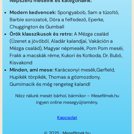
Népszerű meséink és kategóriáink:
Modern kedvencek:
Spongyabob, Sam a tűzoltó,
Barbie sorozatok, Dóra a felfedező, Eperke,
Chuggington és Gumball
Örök klasszikusok és retro:
A Mézga család
(Üzenet a jövőből, Aladár kalandjai, Vakáción a
Mézga család), Magyar népmesék, Pom Pom meséi,
Frakk a macskák réme, Kukori és Kotkoda, Dr. Bubó,
Kisvakond
Minden, ami mese:
Karácsonyi mesék,Garfield,
Hupikék törpikék, Thomas a gőzmozdony,
Gumimacik és még rengeteg kaland!
Nézz nálunk mesét bárhol, bármikor – Mesefilmek.hu
ingyen online mesegyűjtemény.
Kapcsolat
© 2025 · Mesefilmek.hu