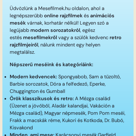
Üdvözlünk a Mesefilmek.hu oldalon, ahol a
legnépszerűbb
online rajzfilmek
és
animációs
mesék
várnak, korhatár nélkül! Legyen szó a
legújabb
modern sorozatokról
, egész
estés
mesefilmekről
vagy a szülők kedvenc
retro
rajzfilmjeiről
, nálunk mindent egy helyen
megtalálsz.
Népszerű meséink és kategóriáink:
Modern kedvencek:
Spongyabob, Sam a tűzoltó,
Barbie sorozatok, Dóra a felfedező, Eperke,
Chuggington és Gumball
Örök klasszikusok és retro:
A Mézga család
(Üzenet a jövőből, Aladár kalandjai, Vakáción a
Mézga család), Magyar népmesék, Pom Pom meséi,
Frakk a macskák réme, Kukori és Kotkoda, Dr. Bubó,
Kisvakond
Minden, ami mese:
Karácsonyi mesék,Garfield,