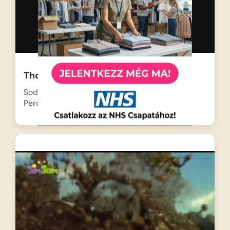
Thomas és az űrhajó
Sodor szigetére sűrű köd ereszkedett, amikor
Percy, a kis zöld…