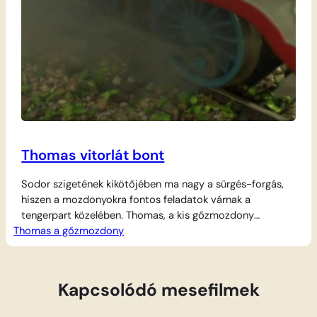
Thomas vitorlát bont
Sodor szigetének kikötőjében ma nagy a sürgés-forgás,
hiszen a mozdonyokra fontos feladatok várnak a
tengerpart közelében. Thomas, a kis gőzmozdony
Thomas a gőzmozdony
izgatottan pöfög, mert egy különleges szállítmányt kell
célba juttatnia, ami a tengeri utazáshoz kapcsolódik. A
mozdonyok rácsodálkoznak a hatalmas vitorlásokra és a
hullámzó vízre, miközben azon igyekeznek, hogy a
Kapcsolódó mesefilmek
rakomány időben és épségben megérkezzen. A…