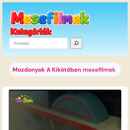
Ugrás
a
tartalomhoz
Keresés
Mozdonyok A Kikötőben
mesefilmek