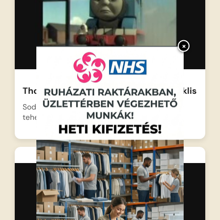
×
Thomas a gőzmozdony – Hektor a háklis
Sodor szigetén feltűnik egy hatalmas, fekete
tehervagon, akit Hektornak hívnak….