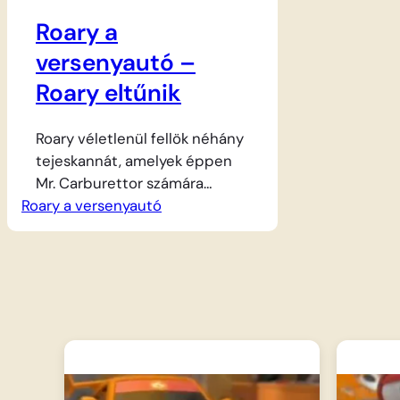
Roary a
versenyautó –
Roary eltűnik
Roary véletlenül fellök néhány
tejeskannát, amelyek éppen
Mr. Carburettor számára
Roary a versenyautó
érkeztek. A kis piros
versenyautó annyira megijed a
szidástól és a
következményektől, hogy a
bocsánatkérés helyett inkább
elmenekül a helyszínről, és
elrejtőzik a pálya egy távoli
pontján. Miközben Nagy Chris
és a többi autó aggódva