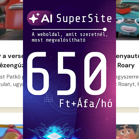
 a versenyautó – A
Roary a versenyaut
gézengúz
Dönts végre Roary
st Patkó pályán feszült
Cici és Bádog egyszerre
ulat, ugyanis Roary és…
meg magukhoz Roaryt, 
töltsék…