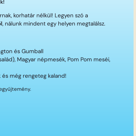
k!
nak, korhatár nélkül! Legyen szó a
ől
, nálunk mindent egy helyen megtalálsz.
ington és Gumball
 család), Magyar népmesék, Pom Pom meséi,
 és még rengeteg kaland!
segyűjtemény.