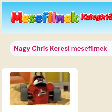
Ugrás
a
tartalomhoz
Nagy Chris Keresi
mesefilmek