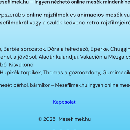
sefilmek.hu – Ingyen nézhető online mesék mindenkine
gnépszerűbb
online rajzfilmek
és
animációs mesék
vár
sefilmekről
vagy a szülők kedvenc
retro rajzfilmjeir
 Barbie sorozatok, Dóra a felfedező, Eperke, Chugg
enet a jövőből, Aladár kalandjai, Vakáción a Mézga
ubó, Kisvakond
 Hupikék törpikék, Thomas a gőzmozdony, Gumimacik
mesét bárhol, bármikor – Mesefilmek.hu ingyen online me
Kapcsolat
© 2025 · Mesefilmek.hu