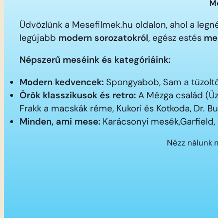
Me
Üdvözlünk a Mesefilmek.hu oldalon, ahol a le
legújabb
modern sorozatokról
, egész estés
me
Népszerű meséink és kategóriáink:
Modern kedvencek:
Spongyabob, Sam a tűzoltó,
Örök klasszikusok és retro:
A Mézga család (Üz
Frakk a macskák réme, Kukori és Kotkoda, Dr. B
Minden, ami mese:
Karácsonyi mesék,Garfield,
Nézz nálunk 