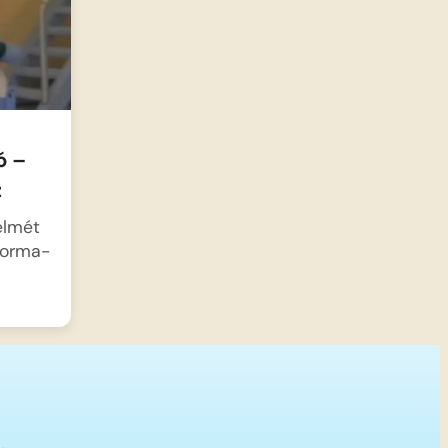
ó –
z
elmét
 Forma-