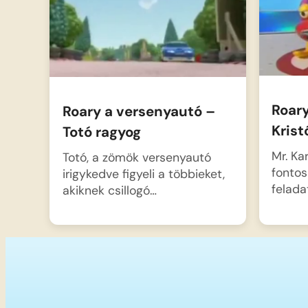
Roar
Roary a versenyautó –
Krist
Totó ragyog
Mr. Ka
Totó, a zömök versenyautó
fontos
irigykedve figyeli a többieket,
felada
akiknek csillogó…