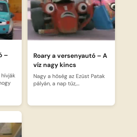
ó –
Roary a versenyautó – A
víz nagy kincs
 hívják
Nagy a hőség az Ezüst Patak
hogy
pályán, a nap tűz,…