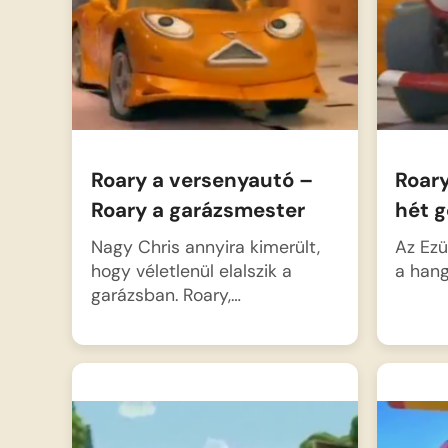
indulnak a keresésére,
Roarynak meg kell tanulnia,
hogy a balesetek…
Roary a versenyautó –
Roary
Roary a garázsmester
hét 
Nagy Chris annyira kimerült,
Az Ezü
hogy véletlenül elalszik a
a hang
garázsban. Roary,…