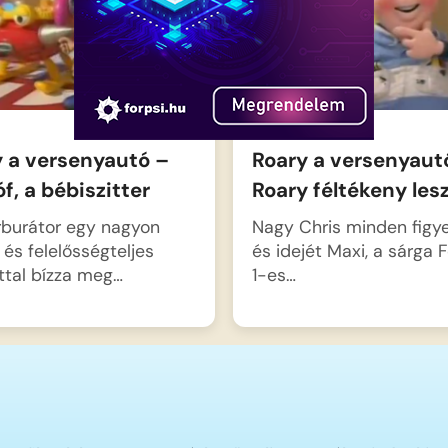
y a versenyautó –
Roary a versenyaut
óf, a bébiszitter
Roary féltékeny les
rburátor egy nagyon
Nagy Chris minden figy
 és felelősségteljes
és idejét Maxi, a sárga
ttal bízza meg…
1-es…