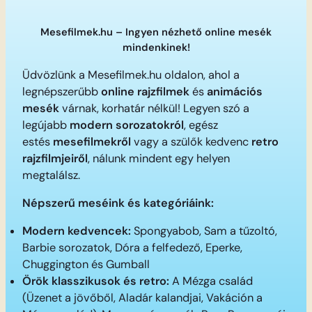
Mesefilmek.hu – Ingyen nézhető online mesék
mindenkinek!
Üdvözlünk a Mesefilmek.hu oldalon, ahol a
legnépszerűbb
online rajzfilmek
és
animációs
mesék
várnak, korhatár nélkül! Legyen szó a
legújabb
modern sorozatokról
, egész
estés
mesefilmekről
vagy a szülők kedvenc
retro
rajzfilmjeiről
, nálunk mindent egy helyen
megtalálsz.
Népszerű meséink és kategóriáink:
Modern kedvencek:
Spongyabob, Sam a tűzoltó,
Barbie sorozatok, Dóra a felfedező, Eperke,
Chuggington és Gumball
Örök klasszikusok és retro:
A Mézga család
(Üzenet a jövőből, Aladár kalandjai, Vakáción a