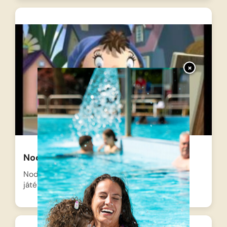
×
Noddy – Noddy a művész
Noddy elhatározza, hogy benevez a nagy
játékországi festőversenyre, mert biztos…