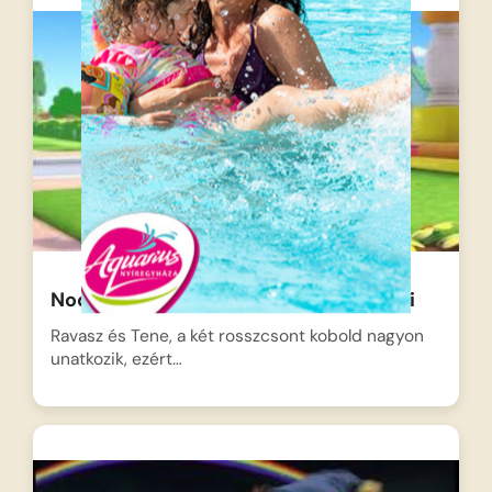
Noddy – A koboldok beállnak játszani
Ravasz és Tene, a két rosszcsont kobold nagyon
unatkozik, ezért…