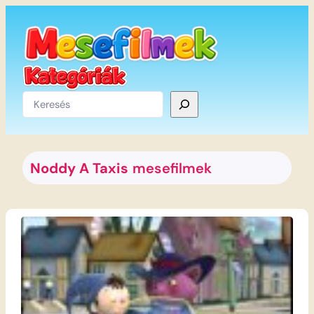
Ugrás
a
tartalomhoz
Keresés
Noddy A Taxis
mesefilmek