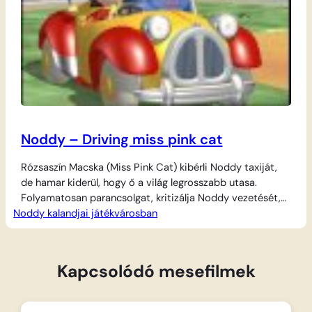
Noddy – Driving miss pink cat
Rózsaszín Macska (Miss Pink Cat) kibérli Noddy taxiját,
de hamar kiderül, hogy ő a világ legrosszabb utasa.
Folyamatosan parancsolgat, kritizálja Noddy vezetését,
Noddy kalandjai játékvárosban
és minden apróság miatt megállítja az autót, hogy
elintézze a szeszélyes kívánságait. Szegény Noddynak
minden türelmére szüksége van, hogy teljesítse a
lehetetlennek tűnő fuvart a hisztis macskahölggyel.
Kapcsolódó mesefilmek