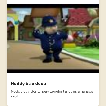
Noddy és a duda
Noddy úgy dönt, hogy zenélni tanul, és a hangos
skót…