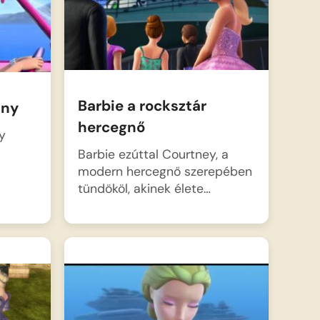
Barbie a rocksztár
ány
hercegnő
y
Barbie ezúttal Courtney, a
modern hercegnő szerepében
tündököl, akinek élete…