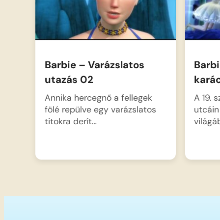
Barbie – Varázslatos
Barb
utazás 02
kará
Annika hercegnő a fellegek
A 19. 
fölé repülve egy varázslatos
utcáin
titokra derít…
világ