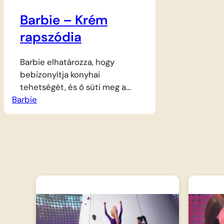
Barbie – Krém
rapszódia
Barbie elhatározza, hogy
bebizonyítja konyhai
tehetségét, és ő süti meg a
Barbie
legfinomabb muffinokat. A
lelkesedés azonban konyhai
katasztrófához vezet, amikor
véletlenül egy egész zacskó
különleges kelesztőszert önt a
keverékbe. A tészta hirtelen
önálló életre kel, és
megállíthatatlanul növekedni
kezd, míg végül az egész
konyhát elönti a hatalmas,