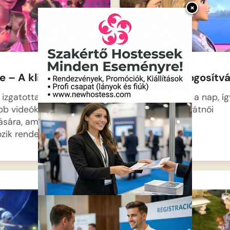
×
e – A klipforgatás
Barbie – A jogosítv
 izgatottan készül
Ragyogóan süt a nap, íg
bb videóklipjének
Barbie és a barátnői
ására, amelyhez Ryan
elhatározzák,…
ozik rendezőnek….