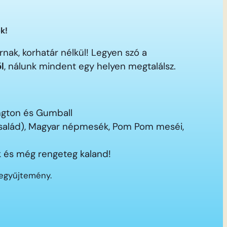
k!
nak, korhatár nélkül! Legyen szó a
ől
, nálunk mindent egy helyen megtalálsz.
ington és Gumball
 család), Magyar népmesék, Pom Pom meséi,
 és még rengeteg kaland!
segyűjtemény.