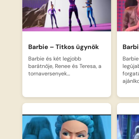
ragacsos massza. Barbie-nak
és testvéreinek szó szerint át…
Barbie – Titkos ügynök
Barbi
Barbie és két legjobb
Barbie
barátnője, Renee és Teresa, a
legúja
tornaversenyek…
forgat
ajánlk