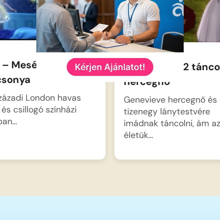
i – Mesés
Barbie és a 12 tánco
csonya
hercegnő
századi London havas
Genevieve hercegnő és
 és csillogó színházi
tizenegy lánytestvére
ában…
imádnak táncolni, ám a
életük…