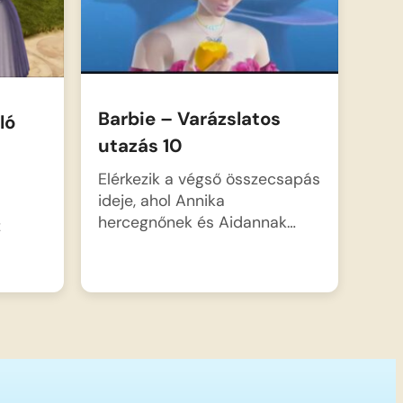
Barbie – Varázslatos
ló
utazás 10
Elérkezik a végső összecsapás
ideje, ahol Annika
hercegnőnek és Aidannak…
z