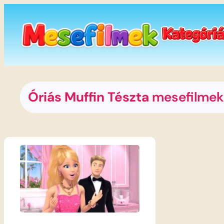
Ugrás
a
tartalomhoz
Óriás Muffin Tészta
mesefilmek