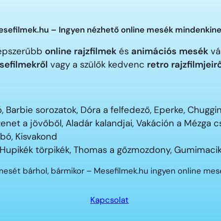
sefilmek.hu – Ingyen nézhető online mesék mindenkine
gnépszerűbb
online rajzfilmek
és
animációs mesék
vár
sefilmekről
vagy a szülők kedvenc
retro rajzfilmjeir
 Barbie sorozatok, Dóra a felfedező, Eperke, Chugg
enet a jövőből, Aladár kalandjai, Vakáción a Mézga
ubó, Kisvakond
 Hupikék törpikék, Thomas a gőzmozdony, Gumimacik
mesét bárhol, bármikor – Mesefilmek.hu ingyen online me
Kapcsolat