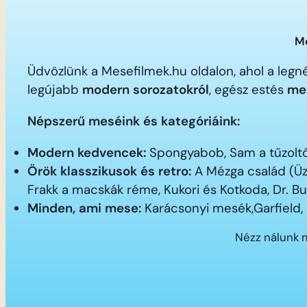
Me
Üdvözlünk a Mesefilmek.hu oldalon, ahol a le
legújabb
modern sorozatokról
, egész estés
me
Népszerű meséink és kategóriáink:
Modern kedvencek:
Spongyabob, Sam a tűzoltó,
Örök klasszikusok és retro:
A Mézga család (Üz
Frakk a macskák réme, Kukori és Kotkoda, Dr. B
Minden, ami mese:
Karácsonyi mesék,Garfield,
Nézz nálunk 