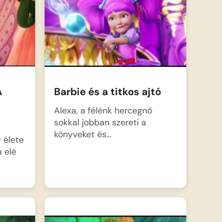
A
Barbie és a titkos ajtó
Alexa, a félénk hercegnő
sokkal jobban szereti a
könyveket és…
y élete
 elé