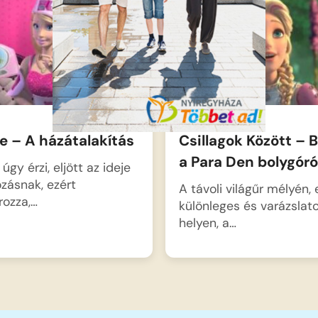
e – A házátalakítás
Csillagok Között – 
a Para Den bolygóró
úgy érzi, eljött az ideje
ozásnak, ezért
A távoli világűr mélyén,
rozza,…
különleges és varázslat
helyen, a…