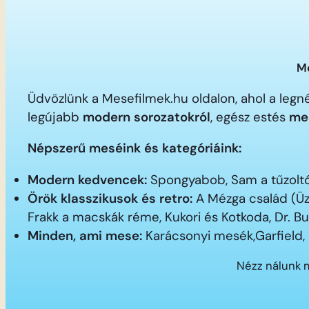
Me
Üdvözlünk a Mesefilmek.hu oldalon, ahol a le
legújabb
modern sorozatokról
, egész estés
me
Népszerű meséink és kategóriáink:
Modern kedvencek:
Spongyabob, Sam a tűzoltó,
Örök klasszikusok és retro:
A Mézga család (Üz
Frakk a macskák réme, Kukori és Kotkoda, Dr. B
Minden, ami mese:
Karácsonyi mesék,Garfield,
Nézz nálunk 