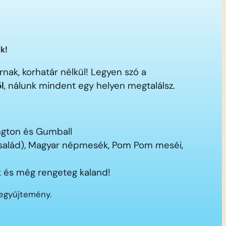
k!
nak, korhatár nélkül! Legyen szó a
ől
, nálunk mindent egy helyen megtalálsz.
ington és Gumball
 család), Magyar népmesék, Pom Pom meséi,
 és még rengeteg kaland!
segyűjtemény.