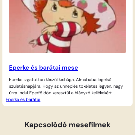
Eperke és barátai mese
Eperke izgatottan készül kishúga, Almababa legelső
születésnapjára. Hogy az ünneplés tökéletes legyen, nagy
útra indul Eperföldön keresztül a hiányzó kellékekért.
Eperke és barátai
Kalandos utazása során sorra ismeri meg leendő legjobb
barátait: találkozik a vidám Narancsvirággal, a kedves
Angyaltortával, a vagány Gyömbérrel és Áfonyával is. Ám
a gonoszkodó Pék Pofánk mindent megtesz, hogy
Kapcsolódó mesefilmek
elrontsa a készülődést és ellopja…