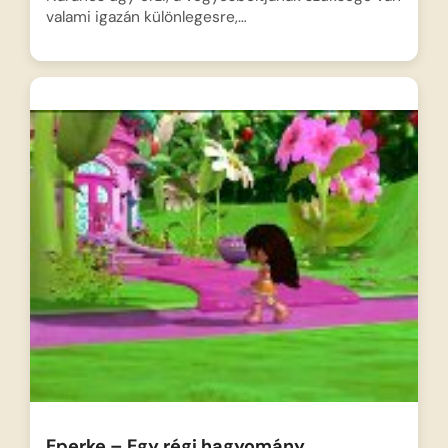
valami igazán különlegesre,…
Eperke – Egy régi hagyomány