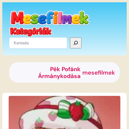
Ugrás
a
tartalomhoz
Keresés
Pék Pofánk
mesefilmek
Ármánykodása