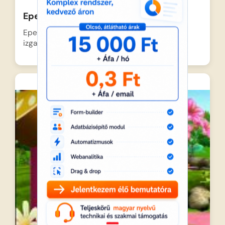
Eperke – Fagyünnep
Epervárosba beköszöntött a tél, és a lányok
izgatottan készülődnek a…