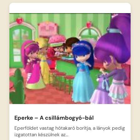
Eperke – A csillámbogyó-bál
Eperföldet vastag hótakaró borítja, a lányok pedig
izgatottan készülnek az…