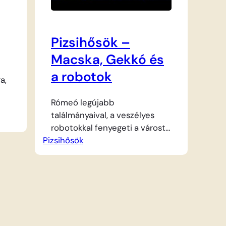
Pizsihősök –
Macska, Gekkó és
a robotok
a,
Rómeó legújabb
találmányaival, a veszélyes
robotokkal fenyegeti a várost,
Pizsihősök
ami komoly kihívás elé állítja a
Pizsihősöket. A helyzetet
tovább nehezíti, hogy Macska
elé
és Gekkó a közös védekezés
ly
helyett folyamatosan
egymással versengenek, hogy
t,
ki a jobb szuperhős. A két
,