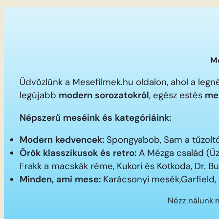
Me
Üdvözlünk a Mesefilmek.hu oldalon, ahol a le
legújabb
modern sorozatokról
, egész estés
me
Népszerű meséink és kategóriáink:
Modern kedvencek:
Spongyabob, Sam a tűzoltó,
Örök klasszikusok és retro:
A Mézga család (Üz
Frakk a macskák réme, Kukori és Kotkoda, Dr. B
Minden, ami mese:
Karácsonyi mesék,Garfield,
Nézz nálunk 