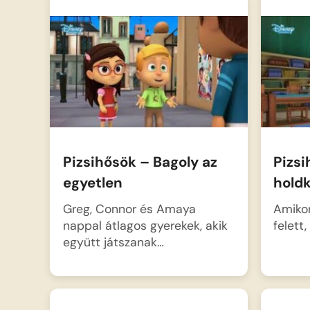
robogó vonat okoz galibát,
A kis zöld 
amit a Pizsihősöknek kell
és Bagolyna
megállítaniuk. Bagoly repülési
fogniuk, hog
tudása…
Pizsihősök – Bagoly az
Pizs
egyetlen
hold
Greg, Connor és Amaya
Amikor
nappal átlagos gyerekek, akik
felett
együtt játszanak…