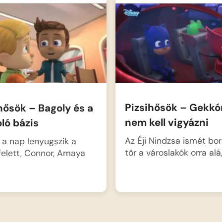
Pizsihősök – Gekkó
hősök – Bagoly és a
nem kell vigyázni
ló bázis
Az Éji Nindzsa ismét bo
a nap lenyugszik a
tör a városlakók orra alá
felett, Connor, Amaya