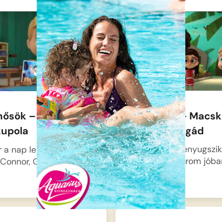
hősnek, Macskának
k össze kell
y kiderítsék, ki áll…
Pizsihősök – Macsk
ihősök – Macska és
a pillangóbrigád
kupola
Amikor a nap lenyugszik
 a nap lemegy a város
város felett, három jóba
, Connor, Greg és…
Connor,…