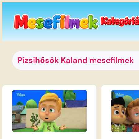
Ugrás
a
tartalomhoz
Pizsihősök Kaland
mesefilmek