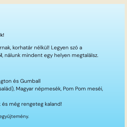
k!
nak, korhatár nélkül! Legyen szó a
ől
, nálunk mindent egy helyen megtalálsz.
ington és Gumball
 család), Magyar népmesék, Pom Pom meséi,
 és még rengeteg kaland!
segyűjtemény.