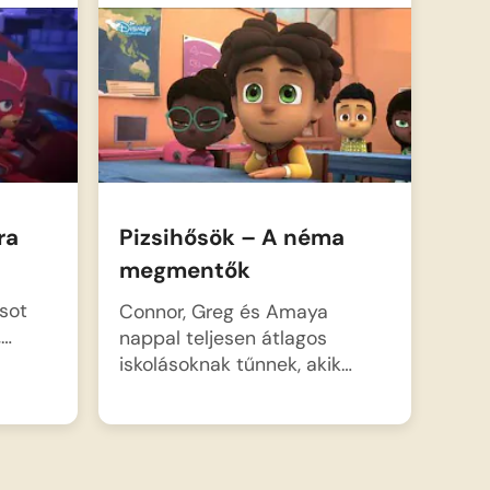
ra
Pizsihősök – A néma
megmentők
rsot
Connor, Greg és Amaya
,…
nappal teljesen átlagos
iskolásoknak tűnnek, akik…