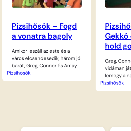
aktiválják varázslatos
be, és hatá
karkötőiket, és hőssé
barátait a 
változnak.…
Pizsihősök – Fogd
Pizsih
a vonatra bagoly
Gekkó 
hold g
Amikor leszáll az este és a
város elcsendesedik, három jó
Greg, Conn
barát, Greg, Connor és Amaya
vidáman já
Pizsihősök
különleges küldetésre indul. A
lemegy a na
bűnözők és a rosszakarók
Pizsihősök
veszély les
sosem pihennek, így a
barát pizsa
hősöknek aktiválniuk kell állati
aktiválják á
amulettjeiket, hogy Gekkóvá,
hogy szupe
Macskává és Bagollyá
változzanak
változzanak. A mostani
támad valam
kalandban egy sebesen
Gekkónak ok