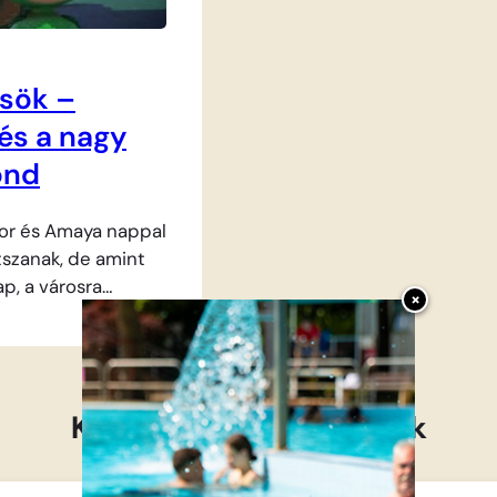
akárcsak csapattársa. A
rozottan vezeti
kalandos…
gonosz…
ősök –
és a nagy
ond
or és Amaya nappal
tszanak, de amint
p, a városra
×
elkedik. A három jó
mát húz, és
llati amuletjeiket,
rhősökké
Kapcsolódó mesefilmek
. Most a Hold körül
i zűrzavar, ami
oz igazi fejtörést.