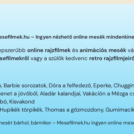
sefilmek.hu – Ingyen nézhető online mesék mindenkine
gnépszerűbb
online rajzfilmek
és
animációs mesék
vár
sefilmekről
vagy a szülők kedvenc
retro rajzfilmjeir
 Barbie sorozatok, Dóra a felfedező, Eperke, Chugg
enet a jövőből, Aladár kalandjai, Vakáción a Mézga
ubó, Kisvakond
 Hupikék törpikék, Thomas a gőzmozdony, Gumimacik
mesét bárhol, bármikor – Mesefilmek.hu ingyen online me