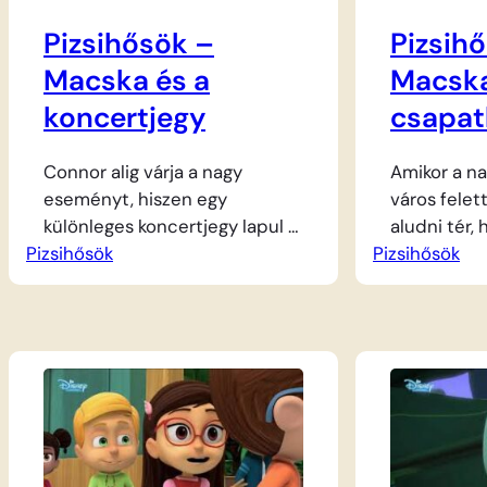
Pizsihősök –
Pizsih
Macska és a
Macska
koncertjegy
csapat
Connor alig várja a nagy
Amikor a na
eseményt, hiszen egy
város felet
különleges koncertjegy lapul a
aludni tér,
Pizsihősök
zsebében, és a zene iránti
Pizsihősök
jóbarát, Co
rajongása határtalan. A nappali
Amaya külö
vidámságot azonban
indul. Varáz
hamarosan felváltja az izgalom,
segítségéve
amikor a városban furcsa
születik me
dolgok történnek, és a három
Macska, az 
bátor jóbarátnak azonnal
repülő Bago
cselekednie kell. Ahogy leszáll
alatt Macsk
az est, Greg, Connor és Amaya
csapatkapit