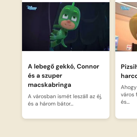
A lebegő gekkó, Connor
Pizsi
és a szuper
harco
macskabringa
Ahogy 
város 
A városban ismét leszáll az éj,
és…
és a három bátor…