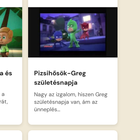
a és
Pizsihősök-Greg
születésnapja
 a
Nagy az izgalom, hiszen Greg
rát,
születésnapja van, ám az
ünneplés…