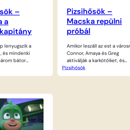
Pizsihősök –
ősök –
Macska repülni
 a
próbál
kapitány
Amikor leszáll az est a városr
p lenyugszik a
Connor, Amaya és Greg
t, és mindenki
aktiválják a karkötőiket, és
 három bátor
Pizsihősök
átváltoznak az éjszaka bátor
nnor, Greg és
hőseivé. Macska, aki híres a
nleges küldetésre
szuper gyorsaságáról és
slatos karkötőik
macskafüleiről, most egy
l átváltoznak, így
egészen különleges kihívás 
g a villámgyors
állítja magát. Miközben Bago
erős Gekkó és a
kecsesen szeli a levegőt a
ly. Az éjszaka leple
szárnyaival, Macska úgy dön
a ezúttal a
hogy ő is megpróbál repülni
ány szerepét tölti