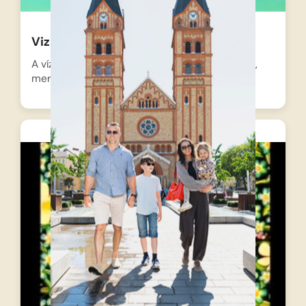
Vizipók-csodapók – A rák új ruhája
A víz alatti világban Rákapó furcsán érzi magát,
mert a…