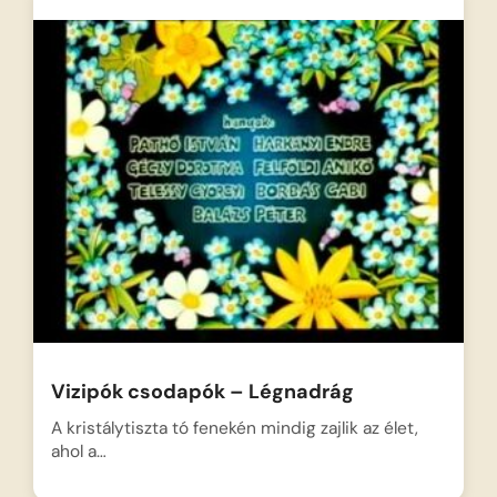
Vizipók csodapók – Légnadrág
A kristálytiszta tó fenekén mindig zajlik az élet,
ahol a…