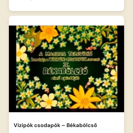
Vizipók csodapók – Békabölcső