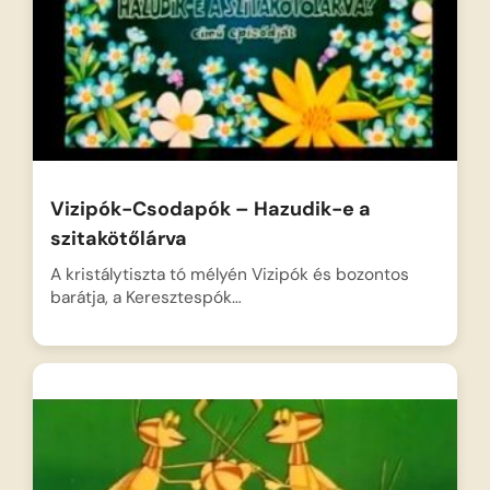
Vizipók-Csodapók – Hazudik-e a
szitakötőlárva
A kristálytiszta tó mélyén Vizipók és bozontos
barátja, a Keresztespók…