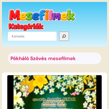
Ugrás
a
tartalomhoz
Keresés
Pókháló Szövés
mesefilmek