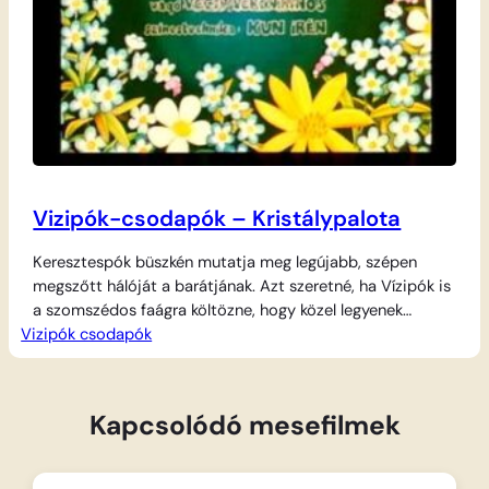
Vizipók-csodapók – Kristálypalota
Keresztespók büszkén mutatja meg legújabb, szépen
megszőtt hálóját a barátjának. Azt szeretné, ha Vízipók is
a szomszédos faágra költözne, hogy közel legyenek
Vizipók csodapók
egymáshoz. Vízipók azonban egészen mást tervez, hiszen
ő a víz alatt érzi jól magát, és ott akar házat építeni.
Keresztespók nagyon elcsodálkozik és aggódni kezd,
hiszen nem érti, hogyan lehet a mélyben levegőt…
Kapcsolódó mesefilmek