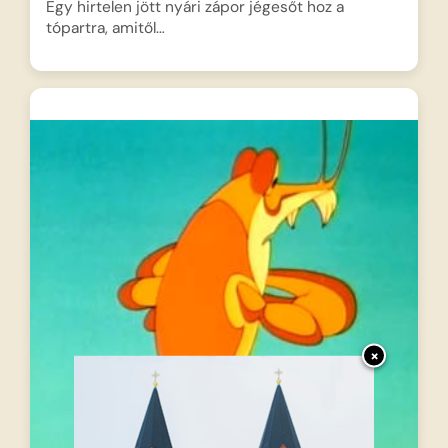
Egy hirtelen jött nyári zápor jégesőt hoz a
tópartra, amitől…
×