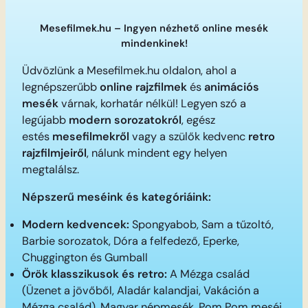
Mesefilmek.hu – Ingyen nézhető online mesék
mindenkinek!
Üdvözlünk a Mesefilmek.hu oldalon, ahol a
legnépszerűbb
online rajzfilmek
és
animációs
mesék
várnak, korhatár nélkül! Legyen szó a
legújabb
modern sorozatokról
, egész
estés
mesefilmekről
vagy a szülők kedvenc
retro
rajzfilmjeiről
, nálunk mindent egy helyen
megtalálsz.
Népszerű meséink és kategóriáink:
Modern kedvencek:
Spongyabob, Sam a tűzoltó,
Barbie sorozatok, Dóra a felfedező, Eperke,
Chuggington és Gumball
Örök klasszikusok és retro:
A Mézga család
(Üzenet a jövőből, Aladár kalandjai, Vakáción a
Mézga család), Magyar népmesék, Pom Pom meséi,