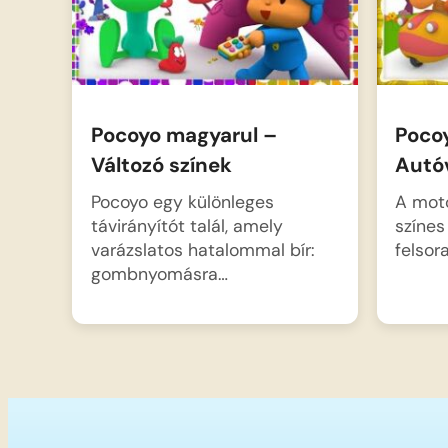
Pocoyo magyarul –
Poco
Változó színek
Autó
Pocoyo egy különleges
A moto
távirányítót talál, amely
színes
varázslatos hatalommal bír:
felsor
gombnyomásra…