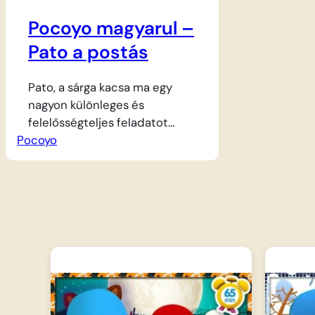
Pocoyo magyarul –
Pato a postás
Pato, a sárga kacsa ma egy
nagyon különleges és
felelősségteljes feladatot
Pocoyo
vállal magára, hiszen felcsap
postásnak. Hatalmas táskát
vesz a vállára, amely tele van
színes levelekkel és izgalmas
csomagokkal, amiket a
barátainak kell eljuttatnia.
Útnak indul a fehér világban,
hogy megkeresse a
címzetteket, és átadja nekik a
várva várt üzeneteket. Néha