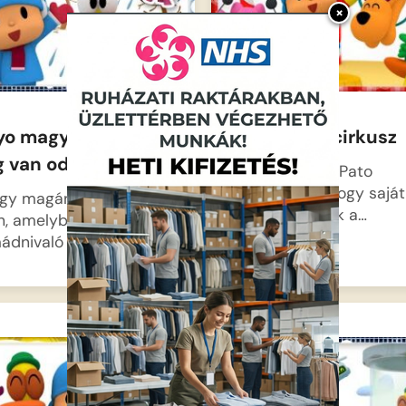
×
yo magyarul –
Pocoyo – A cirkusz
g van odakint
Pocoyo, Elly és Pato
elhatározzák, hogy saját
egy magányos tojásra
cirkuszt nyitnak a…
n, amelyből hamarosan
mádnivaló kismadár…