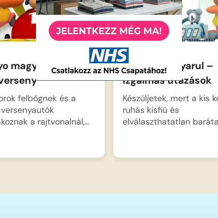
yo magyarul –
Pocoyo magyarul –
verseny
izgalmas utazások
rok felbőgnek és a
Készüljetek, mert a kis k
 versenyautók
ruhás kisfiú és
akoznak a rajtvonalnál,…
elválaszthatatlan baráta