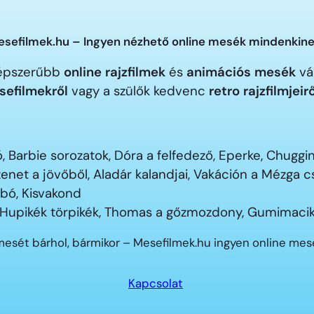
sefilmek.hu – Ingyen nézhető online mesék mindenkine
gnépszerűbb
online rajzfilmek
és
animációs mesék
vár
sefilmekről
vagy a szülők kedvenc
retro rajzfilmjeir
 Barbie sorozatok, Dóra a felfedező, Eperke, Chugg
enet a jövőből, Aladár kalandjai, Vakáción a Mézga
ubó, Kisvakond
 Hupikék törpikék, Thomas a gőzmozdony, Gumimacik
mesét bárhol, bármikor – Mesefilmek.hu ingyen online me
Kapcsolat