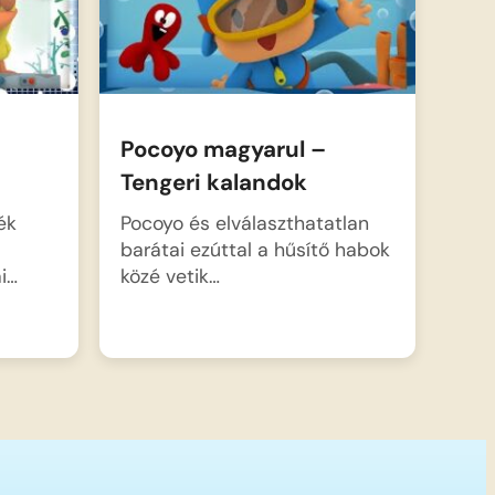
Pocoyo magyarul –
Tengeri kalandok
ék
Pocoyo és elválaszthatatlan
barátai ezúttal a hűsítő habok
i…
közé vetik…