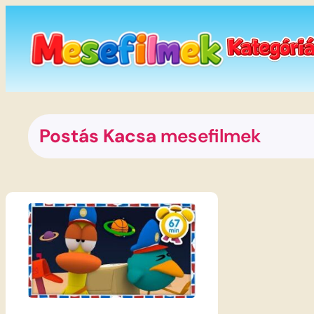
Ugrás
a
tartalomhoz
Postás Kacsa
mesefilmek