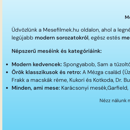
Me
Üdvözlünk a Mesefilmek.hu oldalon, ahol a le
legújabb
modern sorozatokról
, egész estés
me
Népszerű meséink és kategóriáink:
Modern kedvencek:
Spongyabob, Sam a tűzoltó,
Örök klasszikusok és retro:
A Mézga család (Üz
Frakk a macskák réme, Kukori és Kotkoda, Dr. B
Minden, ami mese:
Karácsonyi mesék,Garfield,
Nézz nálunk 