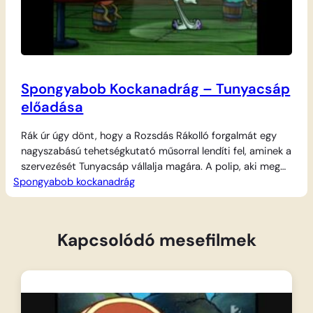
Spongyabob Kockanadrág – Tunyacsáp
előadása
Rák úr úgy dönt, hogy a Rozsdás Rákolló forgalmát egy
nagyszabású tehetségkutató műsorral lendíti fel, aminek a
szervezését Tunyacsáp vállalja magára. A polip, aki meg
Spongyabob kockanadrág
van győződve saját művészi zsenialitásáról, magának
tartogatja a fő attrakciót, míg Spongyabobot minden
áron igyekszik távol tartani a színpadtól. A nagy este
azonban katasztrófába torkollik: a fellépők sorra
Kapcsolódó mesefilmek
leszerepelnek, és…