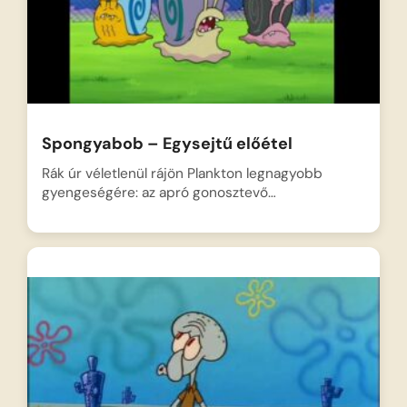
Spongyabob – Egysejtű előétel
Rák úr véletlenül rájön Plankton legnagyobb
gyengeségére: az apró gonosztevő…