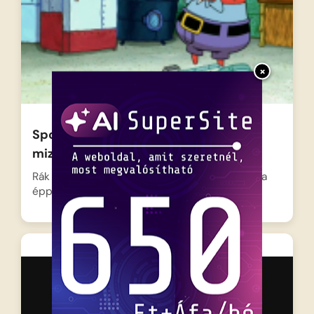
×
Spongyabob Kockanadrág – Penny
mizéria
Rák úr, a Rozsdás Rákolló pénzéhes tulajdonosa
éppen az üzlet…