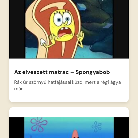
Az elveszett matrac – Spongyabob
Rák úr szörnyű hátfájással küzd, mert a régi ágya
már…