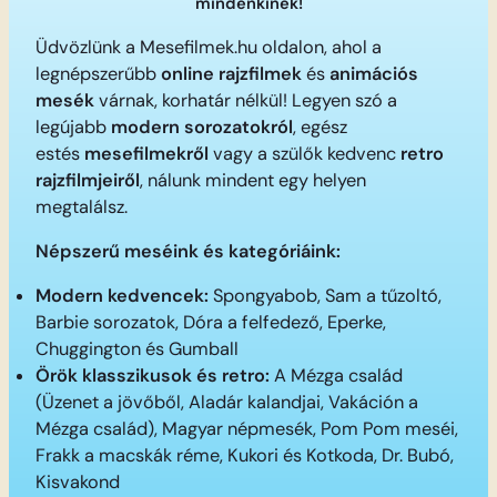
mindenkinek!
Üdvözlünk a Mesefilmek.hu oldalon, ahol a
legnépszerűbb
online rajzfilmek
és
animációs
mesék
várnak, korhatár nélkül! Legyen szó a
legújabb
modern sorozatokról
, egész
estés
mesefilmekről
vagy a szülők kedvenc
retro
rajzfilmjeiről
, nálunk mindent egy helyen
megtalálsz.
Népszerű meséink és kategóriáink:
Modern kedvencek:
Spongyabob, Sam a tűzoltó,
Barbie sorozatok, Dóra a felfedező, Eperke,
Chuggington és Gumball
Örök klasszikusok és retro:
A Mézga család
(Üzenet a jövőből, Aladár kalandjai, Vakáción a
Mézga család), Magyar népmesék, Pom Pom meséi,
Frakk a macskák réme, Kukori és Kotkoda, Dr. Bubó,
Kisvakond