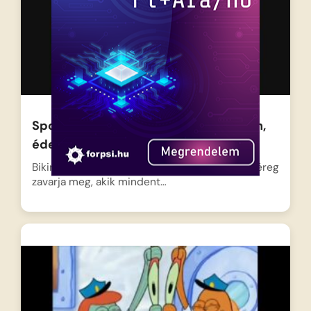
SpongyaBob – Kockanadrág – Otthon,
édes ananász
Bikinifenék nyugalmát egy csapat éhes fonálféreg
zavarja meg, akik mindent…