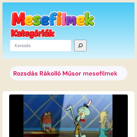
Ugrás
a
tartalomhoz
Keresés
Rozsdás Rákolló Műsor
mesefilmek