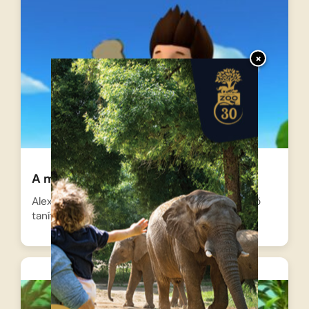
×
A mancs őrjárat – Iskolatáska
Alex számára végre elérkezett a várva várt első
tanítási nap,…