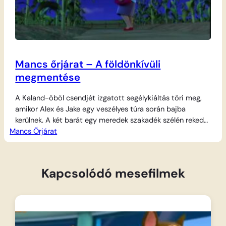
Mancs őrjárat – A földönkívüli
megmentése
A Kaland-öböl csendjét izgatott segélykiáltás töri meg,
amikor Alex és Jake egy veszélyes túra során bajba
kerülnek. A két barát egy meredek szakadék szélén rekedt,
Mancs Őrjárat
és önerőből nem tudnak visszamászni a biztonságos
talajra. Ryder, a tízéves parancsnok azonnal összehívja a
bátor kutyusokat a Toronyba, hogy megtervezzék a
mentést. A Mancs őrjárat csapata szuper járgányaikkal
Kapcsolódó mesefilmek
és…