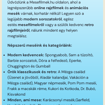
Üdvözlünk a Mesefilmek.hu oldalon, ahol a
legnépszerűbb
online rajzfilmek
és
animációs
mesék
várnak, korhatár nélkül! Legyen szó a
legújabb
modern sorozatokról
, egész
estés
mesefilmekről
vagy a szülők kedvenc
retro
rajzfilmjeiről
, nálunk mindent egy helyen
megtalálsz.
Népszerű meséink és kategóriáink:
Modern kedvencek:
Spongyabob, Sam a tűzoltó,
Barbie sorozatok, Dóra a felfedező, Eperke,
Chuggington és Gumball
Örök klasszikusok és retro:
A Mézga család
(Üzenet a jövőből, Aladár kalandjai, Vakáción a
Mézga család), Magyar népmesék, Pom Pom meséi,
Frakk a macskák réme, Kukori és Kotkoda, Dr. Bubó,
Kisvakond
Minden, ami mese:
Karácsonyi mesék,Garfield,