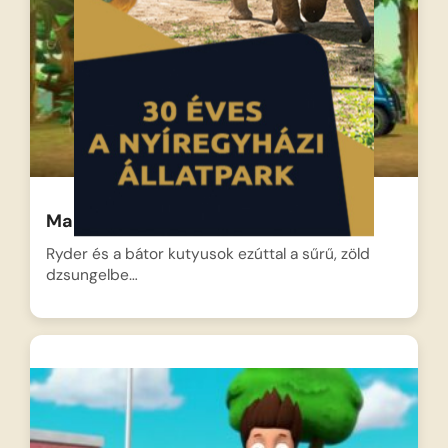
Mancs őrjárat – Az új tag – Tracker
Ryder és a bátor kutyusok ezúttal a sűrű, zöld
dzsungelbe…