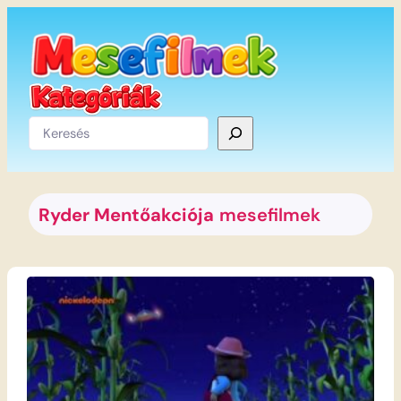
Ugrás
a
tartalomhoz
Keresés
Ryder Mentőakciója
mesefilmek