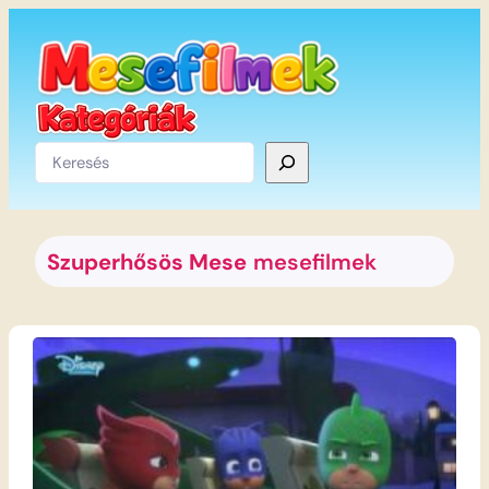
Ugrás
a
tartalomhoz
Keresés
Szuperhősös Mese
mesefilmek