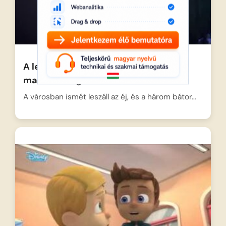
A lebegő gekkó, Connor és a szuper
macskabringa
A városban ismét leszáll az éj, és a három bátor…