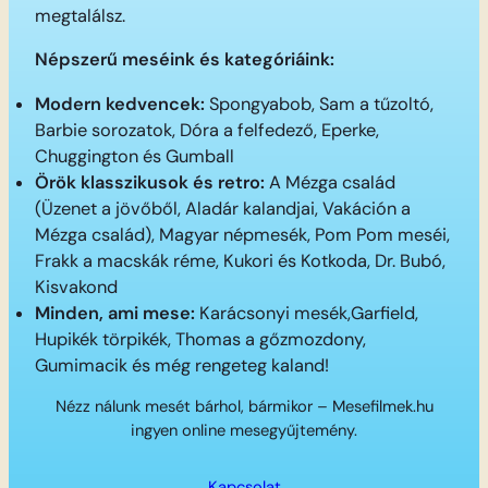
megtalálsz.
Népszerű meséink és kategóriáink:
Modern kedvencek:
Spongyabob, Sam a tűzoltó,
Barbie sorozatok, Dóra a felfedező, Eperke,
Chuggington és Gumball
Örök klasszikusok és retro:
A Mézga család
(Üzenet a jövőből, Aladár kalandjai, Vakáción a
Mézga család), Magyar népmesék, Pom Pom meséi,
Frakk a macskák réme, Kukori és Kotkoda, Dr. Bubó,
Kisvakond
Minden, ami mese:
Karácsonyi mesék,Garfield,
Hupikék törpikék, Thomas a gőzmozdony,
Gumimacik és még rengeteg kaland!
Nézz nálunk mesét bárhol, bármikor – Mesefilmek.hu
ingyen online mesegyűjtemény.
Kapcsolat