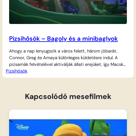
Pizsihősök – Bagoly és a minibaglyok
Ahogy a nap lenyugszik a város felett, három jóbarát,
Connor, Greg és Amaya különleges küldetésre indul. A
pizsamák felvételével aktiválják állati erejüket, így Macska,
Pizsihősök
Gekkó és Bagoly néven védelmezik a várost a
gonosztevőktől. Ma éjjel a Pizsihősök főhadiszállása kerül
veszélybe, amikor Éji Nindzsa és kis segítői, a
Nindzsalinók betörnek a bázisra. Bagoly veszi kezébe az…
Kapcsolódó mesefilmek