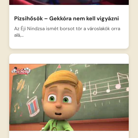
Pizsihősök – Gekkóra nem kell vigyázni
Az Éji Nindzsa ismét borsot tör a városlakók orra
alá,…