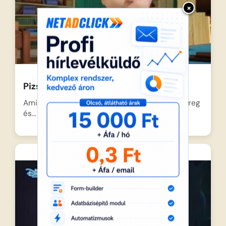
×
Pizsihősök – Macska és holdkupola
Amikor a nap lemegy a város felett, Connor, Greg
és…