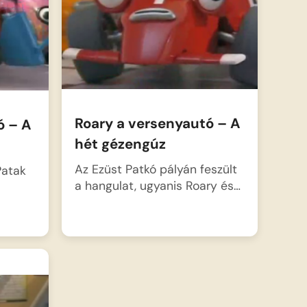
Roary a versenyautó – A
ó – A
hét gézengúz
Az Ezüst Patkó pályán feszült
Patak
a hangulat, ugyanis Roary és…