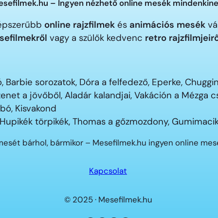
sefilmek.hu – Ingyen nézhető online mesék mindenkine
gnépszerűbb
online rajzfilmek
és
animációs mesék
vár
sefilmekről
vagy a szülők kedvenc
retro rajzfilmjeir
 Barbie sorozatok, Dóra a felfedező, Eperke, Chugg
enet a jövőből, Aladár kalandjai, Vakáción a Mézga
ubó, Kisvakond
 Hupikék törpikék, Thomas a gőzmozdony, Gumimacik
mesét bárhol, bármikor – Mesefilmek.hu ingyen online me
Kapcsolat
© 2025 · Mesefilmek.hu