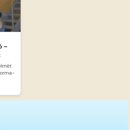
ó –
z
elmét
 Forma-