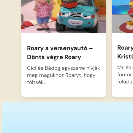
Roar
Roary a versenyautó –
Krist
Dönts végre Roary
Mr. Ka
Cici és Bádog egyszerre hívják
fontos
meg magukhoz Roaryt, hogy
felada
töltsék…