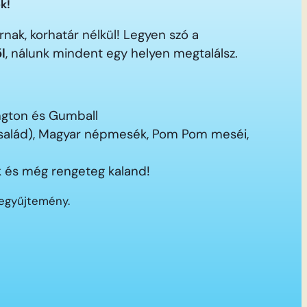
k!
nak, korhatár nélkül! Legyen szó a
ől
, nálunk mindent egy helyen megtalálsz.
ington és Gumball
 család), Magyar népmesék, Pom Pom meséi,
 és még rengeteg kaland!
segyűjtemény.