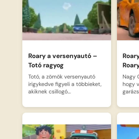
indulnak a keresésére,
Roarynak meg kell tanulnia,
hogy a balesetek…
Roary a versenyautó –
Roar
Totó ragyog
Roar
Totó, a zömök versenyautó
Nagy C
irigykedve figyeli a többieket,
hogy v
akiknek csillogó…
garázs