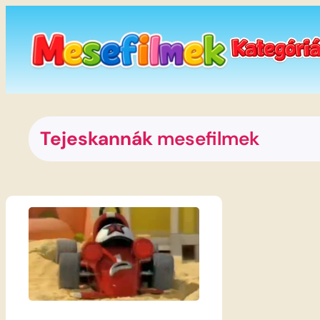
Ugrás
a
tartalomhoz
Tejeskannák
mesefilmek