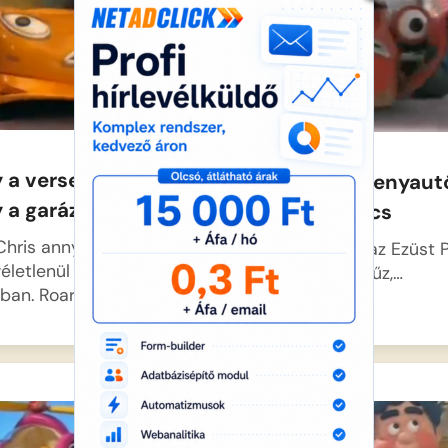
y a versenyautó –
Roary a versenyaut
y a garázsmester
víz nagy kincs
hris annyira kimerült,
Nagy a hőség az Ezüst 
életlenül elalszik a
pályán, a nap tűz,…
ban. Roary,…