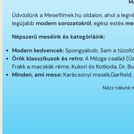
Me
Üdvözlünk a Mesefilmek.hu oldalon, ahol a le
legújabb
modern sorozatokról
, egész estés
me
Népszerű meséink és kategóriáink:
Modern kedvencek:
Spongyabob, Sam a tűzoltó,
Örök klasszikusok és retro:
A Mézga család (Üz
Frakk a macskák réme, Kukori és Kotkoda, Dr. B
Minden, ami mese:
Karácsonyi mesék,Garfield,
Nézz nálunk 