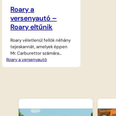
Roary a
versenyautó –
Roary eltűnik
Roary véletlenül fellök néhány
tejeskannát, amelyek éppen
Mr. Carburettor számára
Roary a versenyautó
érkeztek. A kis piros
versenyautó annyira megijed a
szidástól és a
következményektől, hogy a
bocsánatkérés helyett inkább
elmenekül a helyszínről, és
elrejtőzik a pálya egy távoli
pontján. Miközben Nagy Chris
és a többi autó aggódva