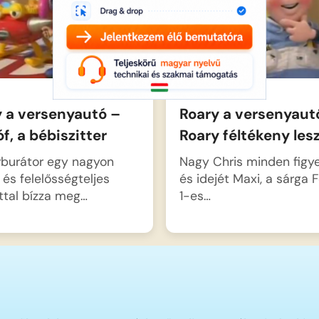
y a versenyautó –
Roary a versenyaut
óf, a bébiszitter
Roary féltékeny les
rburátor egy nagyon
Nagy Chris minden figy
 és felelősségteljes
és idejét Maxi, a sárga
ttal bízza meg…
1-es…